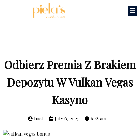
Odbierz Premia Z Brakiem
Depozytu W Vulkan Vegas
Kasyno
host
July 6, 2025
6:28 am