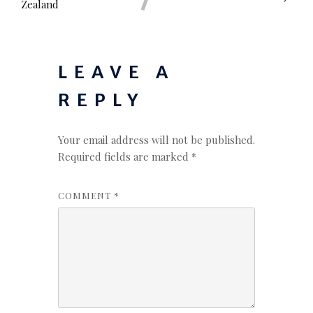
Zealand
LEAVE A
REPLY
Your email address will not be published.
Required fields are marked
*
COMMENT
*