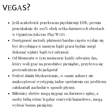
VЕGАS?
Jeśli aczkolwiek przekracza pięćdziesiąt EUR, premia
przeskakuje do 200% obok setka darmowych obrotach
w Ognistym Jokerze Play’N GO.
Dostępność metody płatności bardzo często wydaje się
być decydująca w naszym bądź gracz będzie mógł
dokonać wpłaty bądź też odrzucić.
Od Momentu w tym momencie każdy odważny fan,
który woli grać na prawdziwe pieniądze, przybywa się
pretendentem do jackpota!
Podest działa błyskawicznie, w czasie zabawy nie
zaakceptować występują żadne opóźnienia czy problemy
całokształt zachodzi w sposób płynny.
Miłośnicy slotów mogą sięgnąć na darmowe spiny, a
osoby lubią różne legalne rozrywki hazardowe, mogą
wybrać bonus pieniężny.