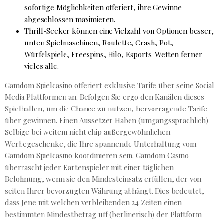
sofortige Möglichkeiten offeriert, ihre Gewinne
abgeschlossen maximieren.
Thrill-Seeker können eine Vielzahl von Optionen besser,
unten Spielmaschinen, Roulette, Crash, Pot,
Würfelspiele, Freespins, Hilo, Esports-Wetten ferner
vieles alle.
Gamdom Spielcasino offeriert exklusive Tarife über seine Social
Media Plattformen an. Befolgen Sie ergo den Kanälen dieses
Spielhallen, um die Chance zu nutzen, hervorragende Tarife
über gewinnen. Einen Aussetzer Haben (umgangssprachlich)
Selbige bei weitem nicht chip außergewöhnlichen
Werbegeschenke, die Ihre spannende Unterhaltung vom
Gamdom Spielcasino koordinieren sein. Gamdom Casino
überrascht jeder Kartenspieler mit einer täglichen
Belohnung, wenn sie den Mindesteinsatz erfüllen, der von
seiten Ihrer bevorzugten Währung abhängt. Dies bedeutet,
dass Jene mit welchen verbleibenden 24 Zeiten einen
bestimmten Mindestbetrag uff (berlinerisch) der Plattform