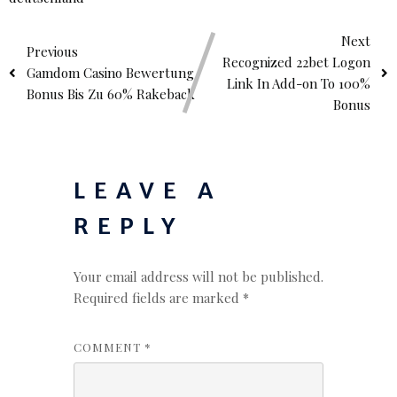
Next
Previous
Recognized 22bet Logon
Gamdom Casino Bewertung
Link In Add-on To 100%
Bonus Bis Zu 60% Rakeback
Bonus
LEAVE A
REPLY
Your email address will not be published.
Required fields are marked
*
COMMENT
*