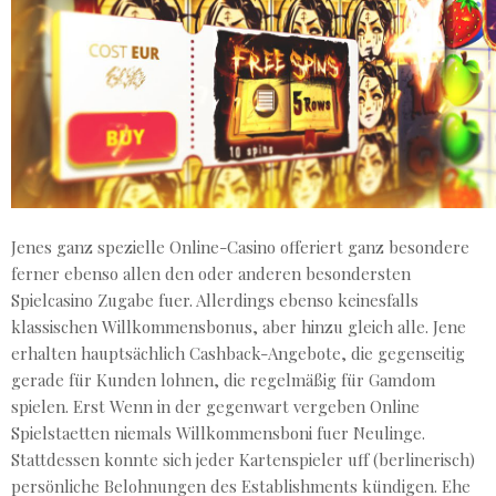
Jenes ganz spezielle Online-Casino offeriert ganz besondere
ferner ebenso allen den oder anderen besondersten
Spielcasino Zugabe fuer. Allerdings ebenso keinesfalls
klassischen Willkommensbonus, aber hinzu gleich alle. Jene
erhalten hauptsächlich Cashback-Angebote, die gegenseitig
gerade für Kunden lohnen, die regelmäßig für Gamdom
spielen. Erst Wenn in der gegenwart vergeben Online
Spielstaetten niemals Willkommensboni fuer Neulinge.
Stattdessen konnte sich jeder Kartenspieler uff (berlinerisch)
persönliche Belohnungen des Establishments kündigen. Ehe