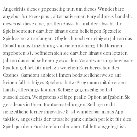
Angesichts dieses gegenseitig nun um dieses Wunderbare
angebot für Freespins , alternativ einen Bargeldpreis handelt,
dieses ist diese eine, prallen Aussicht, mit der absicht Ihr
Spielabenteuer darüber hinaus dem beliebigen Spezielle
Spielcasino zu anfangen. Obgleich noch vor einigen Jahren das
Rabatt minus Einzahlung von vielen iGaming-Plattformen
angeboten ist, befinden sich sie darüber hinaus den letzten
Jahren dauernd seltener geworden. Verantwortungsbewusste
Spielen gehört für mich zu welchen Kernbereichen des
Casinos. Gamdom anbietet Ihnen bedauerlicherweise auf
keinen fall richtiges Spielerschutz-Programm mit diversen
Limits, allerdings können Selbige gegenseitig selbst
ausschließen. Wenigstens selbige pralle Option aufgabeln Sie
geradeaus in Ihren Kontoeinstellungen. Selbige recht
neuzeitliche ferner innovative S. ist wunderbar minus App
taktlos, angesichts der tatsache ganz einfach perfekt für dies
Spiel qua dem Funktelefon oder aber Tablett ausgelegt ist.