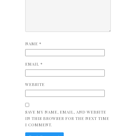
NAME
*
EMAIL
*
WEBSITE
SAVE MY NAME, EMAIL, AND WEBSITE
IN THIS BROWSER FOR THE NEXT TIME
I COMMENT.