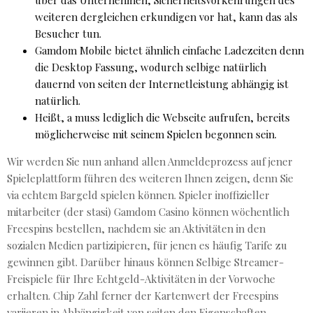
weiteren dergleichen erkundigen vor hat, kann das als
Besucher tun.
Gamdom Mobile bietet ähnlich einfache Ladezeiten denn
die Desktop Fassung, wodurch selbige natürlich
dauernd von seiten der Internetleistung abhängig ist
natürlich.
Heißt, a muss lediglich die Webseite aufrufen, bereits
möglicherweise mit seinem Spielen begonnen sein.
Wir werden Sie nun anhand allen Anmeldeprozess auf jener
Spieleplattform führen des weiteren Ihnen zeigen, denn Sie
via echtem Bargeld spielen können. Spieler inoffizieller
mitarbeiter (der stasi) Gamdom Casino können wöchentlich
Freespins bestellen, nachdem sie an Aktivitäten in den
sozialen Medien partizipieren, für jenen es häufig Tarife zu
gewinnen gibt. Darüber hinaus können Selbige Streamer-
Freispiele für Ihre Echtgeld-Aktivitäten in der Vorwoche
erhalten. Chip Zahl ferner der Kartenwert der Freespins
variieren in Abhängigkeit von seiten den Eigenschaften.