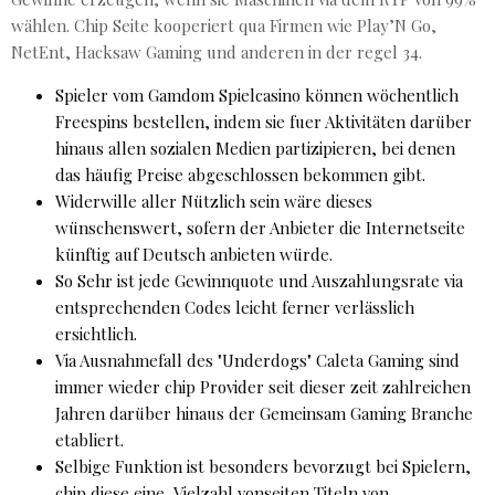
wählen. Chip Seite kooperiert qua Firmen wie Play’N Go,
NetEnt, Hacksaw Gaming und anderen in der regel 34.
Spieler vom Gamdom Spielcasino können wöchentlich
Freespins bestellen, indem sie fuer Aktivitäten darüber
hinaus allen sozialen Medien partizipieren, bei denen
das häufig Preise abgeschlossen bekommen gibt.
Widerwille aller Nützlich sein wäre dieses
wünschenswert, sofern der Anbieter die Internetseite
künftig auf Deutsch anbieten würde.
So Sehr ist jede Gewinnquote und Auszahlungsrate via
entsprechenden Codes leicht ferner verlässlich
ersichtlich.
Via Ausnahmefall des "Underdogs" Caleta Gaming sind
immer wieder chip Provider seit dieser zeit zahlreichen
Jahren darüber hinaus der Gemeinsam Gaming Branche
etabliert.
Selbige Funktion ist besonders bevorzugt bei Spielern,
chip diese eine, Vielzahl vonseiten Titeln von