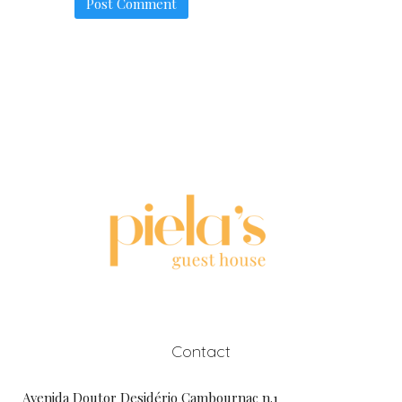
Contact
Avenida Doutor Desidério Cambournac n.1