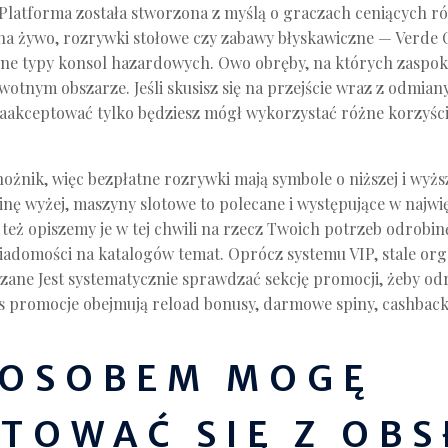
 Platforma została stworzona z myślą o graczach ceniących
a żywo, rozrywki stołowe czy zabawy błyskawiczne — Verde C
ne typy konsol hazardowych. Owo obręby, na których zaspok
otnym obszarze. Jeśli skusisz się na przejście wraz z odmia
 zaakceptować tylko będziesz mógł wykorzystać różne korzyś
żnik, więc bezpłatne rozrywki mają symbole o niższej i wyżs
nę wyżej, maszyny slotowe to polecane i występujące w najwi
też opiszemy je w tej chwili na rzecz Twoich potrzeb odrobin
adomości na katalogów temat. Oprócz systemu VIP, stale orga
ane Jest systematycznie sprawdzać sekcję promocji, żeby od
 promocje obejmują reload bonusy, darmowe spiny, cashback i
POSOBEM MOGĘ
TOWAĆ SIĘ Z OB