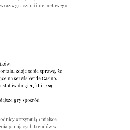
 wraz z graczami internetowego
ików.
rtalu, zdaje sobie sprawę, że
ce na serwis Verde Casino.
stołów do gier, które są
siejsze gry spośród
odnicy otrzymują 1 miejsce
zenia panujących trendów w