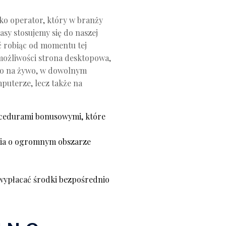
ko operator, który w branży
sy stosujemy się do naszej
 robiąc od momentu tej
możliwości strona desktopowa,
yno na żywo, w dowolnym
puterze, lecz także na
cedurami bonusowymi, które
enia o ogromnym obszarze
wypłacać środki bezpośrednio