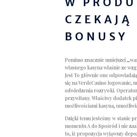
W PRODU
CZEKAJĄ
BONUSY
Pomimo znacznie mniejszej „war
własnego kasyna właśnie ze wzgl
Jest To głównie one odpowiadają 
się na VerdeCasino logowanie, m
odwiedzenia rozrywki. Operator 
przywitany. Właściwy dodatek pi
możliwościami kasyna, umożliwi
Dzięki temu jesteśmy w stanie p
momentu A do Spośród i nie zaa
to, iż propozycja wyjąwszy dep