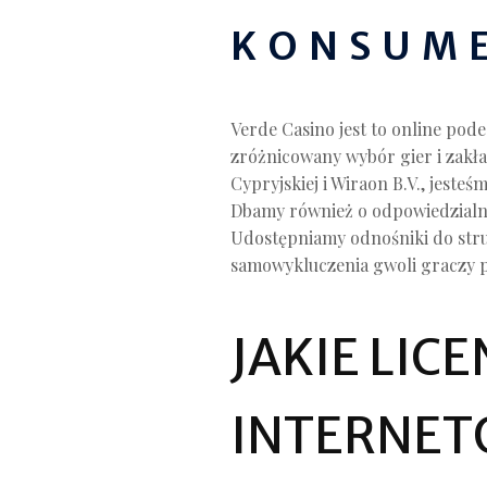
KONSUME
Verde Casino jest to online po
zróżnicowany wybór gier i zakła
Cypryjskiej i Wiraon B.V., jest
Dbamy również o odpowiedzialną
Udostępniamy odnośniki do str
samowykluczenia gwoli graczy p
JAKIE LIC
INTERNET