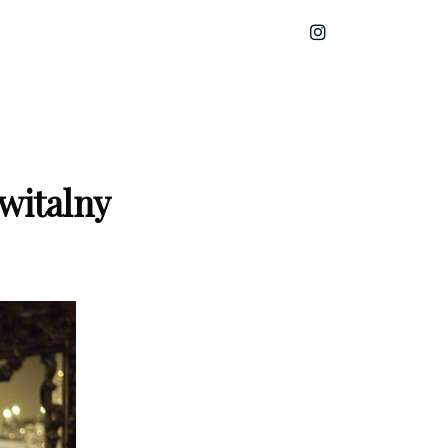
witalny