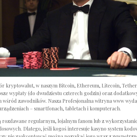
ór kryptowalut, w naszym Bitcoin, Ethereum, Litecoin, Tether
sze wypłaty (do dwudziestu czterech godzin) oraz dodatkowy
 wśród zawodników. Nasza Profesjonalna witryna www wydaje
urządzeniach – smartfonach, tabletach i komputerach.
są rozdawane regularnym, lojalnym fanom lub z wykorzystan
losowych. Dlatego, jeśli kogoś interesuje kasyno system kod
 czy nie zaakceptować można pozyskać jego wraz z zewnętrzne