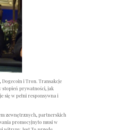
, Dogecoin i Tron. Transakcje
 stopień prywatności, jak
 się w pełni responsywna i
iem zewnętrznych, partnerskich
owania promocyjnyto musi w
j witryny. Jest To przede