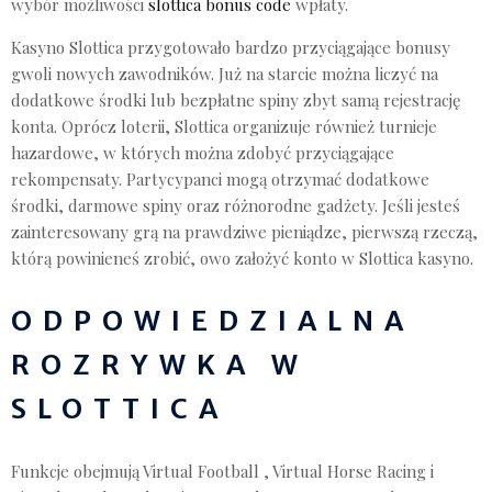
wybór możliwości
slottica bonus code
wpłaty.
Kasyno Slottica przygotowało bardzo przyciągające bonusy
gwoli nowych zawodników. Już na starcie można liczyć na
dodatkowe środki lub bezpłatne spiny zbyt samą rejestrację
konta. Oprócz loterii, Slottica organizuje również turnieje
hazardowe, w których można zdobyć przyciągające
rekompensaty. Partycypanci mogą otrzymać dodatkowe
środki, darmowe spiny oraz różnorodne gadżety. Jeśli jesteś
zainteresowany grą na prawdziwe pieniądze, pierwszą rzeczą,
którą powinieneś zrobić, owo założyć konto w Slottica kasyno.
ODPOWIEDZIALNA
ROZRYWKA W
SLOTTICA
Funkcje obejmują Virtual Football , Virtual Horse Racing i