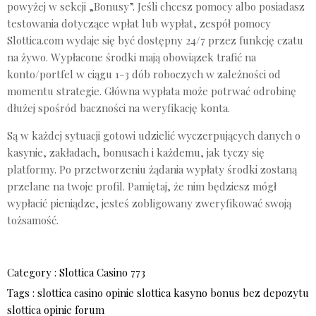
powyżej w sekcji „Bonusy”. Jeśli chcesz pomocy albo posiadasz
testowania dotyczące wpłat lub wypłat, zespół pomocy
Slottica.com wydaje się być dostępny 24/7 przez funkcję czatu
na żywo. Wypłacone środki mają obowiązek trafić na
konto/portfel w ciągu 1-3 dób roboczych w zależności od
momentu strategie. Główna wypłata może potrwać odrobinę
dłużej spośród baczności na weryfikację konta.
Są w każdej sytuacji gotowi udzielić wyczerpujących danych o
kasynie, zakładach, bonusach i każdemu, jak tyczy się
platformy. Po przetworzeniu żądania wypłaty środki zostaną
przelane na twoje profil. Pamiętaj, że nim będziesz mógł
wypłacić pieniądze, jesteś zobligowany zweryfikować swoją
tożsamość.
Category :
Slottica Casino 773
Tags :
slottica casino opinie
slottica kasyno bonus bez depozytu
slottica opinie forum