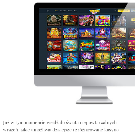
Już w tym momencie wejdź do świata niepowtarzalnych
wrażeń, jakie umożliwia dzisiejsze i zróżnicowane kasyno