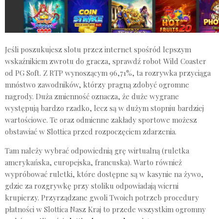
Jeśli poszukujesz slotu przez internet spośród lepszym
wskaźnikiem zwrotu do gracza, sprawdź robot Wild Coaster
od PG Soft. Z RTP wynoszącym 96,71%, ta rozrywka przyciąga
mnóstwo zawodników, którzy pragną zdobyć ogromne
nagrody. Duża zmienność oznacza, że duże wygrane
występują bardzo rzadko, lecz są w dużym stopniu bardziej
wartościowe. Te oraz odmienne zakłady sportowe możesz
obstawiać w Slottica przed rozpoczęciem zdarzenia.
Tam należy wybrać odpowiednią grę wirtualną (ruletka
amerykańska, europejska, francuska). Warto również
wypróbować ruletki, które dostępne są w kasynie na żywo,
gdzie za rozgrywkę przy stoliku odpowiadają wierni
krupierzy. Przyrządzane gwoli Twoich potrzeb procedury
płatności w Slottica Nasz Kraj to przede wszystkim ogromny