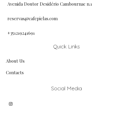
Avenida Doutor Desidério Cambournac n.1
reservas@cafepielas.com
+351219241691
Quick Links
About Us
Contacts
Social Media