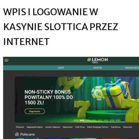
WPIS I LOGOWANIE W
KASYNIE SLOTTICA PRZEZ
INTERNET