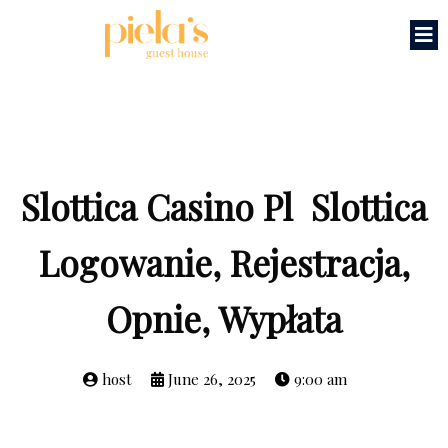
Slottica Casino Pl ️ Slottica
Logowanie, Rejestracja,
Opnie, Wypłata
host
June 26, 2025
9:00 am