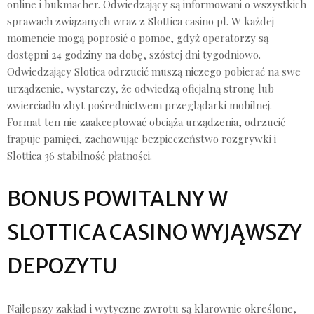
online i bukmacher. Odwiedzający są informowani o wszystkich
sprawach związanych wraz z Slottica casino pl. W każdej
momencie mogą poprosić o pomoc, gdyż operatorzy są
dostępni 24 godziny na dobę, szóstej dni tygodniowo.
Odwiedzający Slotica odrzucić muszą niczego pobierać na swe
urządzenie, wystarczy, że odwiedzą oficjalną stronę lub
zwierciadło zbyt pośrednictwem przeglądarki mobilnej.
Format ten nie zaakceptować obciąża urządzenia, odrzucić
frapuje pamięci, zachowując bezpieczeństwo rozgrywki i
Slottica 36 stabilność płatności.
BONUS POWITALNY W
SLOTTICA CASINO WYJĄWSZY
DEPOZYTU
Najlepszy zakład i wytyczne zwrotu są klarownie określone,