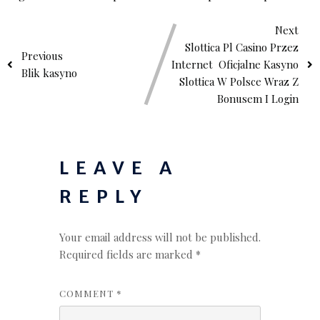
Next
Slottica Pl Casino Przez
Previous
Internet ️ Oficjalne Kasyno
Blik kasyno
Slottica W Polsce Wraz Z
Bonusem I Login
LEAVE A
REPLY
Your email address will not be published.
Required fields are marked
*
COMMENT
*