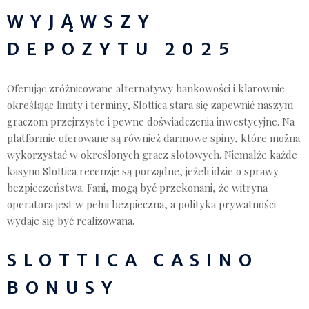
WYJĄWSZY
DEPOZYTU 2025
Oferując zróżnicowane alternatywy bankowości i klarownie
określając limity i terminy, Slottica stara się zapewnić naszym
graczom przejrzyste i pewne doświadczenia inwestycyjne. Na
platformie oferowane są również darmowe spiny, które można
wykorzystać w określonych gracz slotowych. Niemalże każde
kasyno Slottica recenzje są porządne, jeżeli idzie o sprawy
bezpieczeństwa. Fani, mogą być przekonani, że witryna
operatora jest w pełni bezpieczna, a polityka prywatności
wydaje się być realizowana.
SLOTTICA CASINO
BONUSY