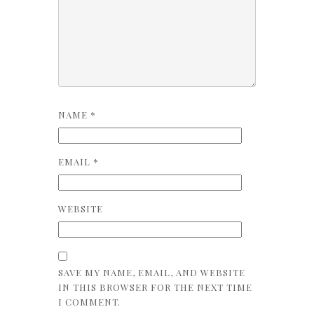
NAME
*
EMAIL
*
WEBSITE
SAVE MY NAME, EMAIL, AND WEBSITE
IN THIS BROWSER FOR THE NEXT TIME
I COMMENT.