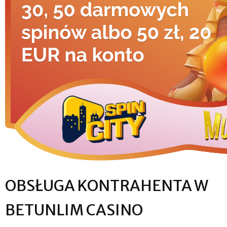
OBSŁUGA KONTRAHENTA W
BETUNLIM CASINO