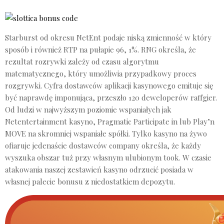
Starburst od okresu NetEnt podaje niską zmienność w który
sposób i również RTP na pułapie 96, 1%. RNG określa, że
rezultat rozrywki zależy od czasu algorytmu
matematycznego, który umożliwia przypadkowy proces
rozgrywki. Cyfra dostawców aplikacji kasynowego emituje się
być naprawdę imponująca, przeszło 120 deweloperów raffgier.
Od ludzi w najwyższym poziomie wspaniałych jak
Netentertainment kasyno, Pragmatic Participate in lub Play’n
MOVE na skromniej wspaniałe spółki. Tylko kasyno na żywo
ofiaruje jedenaście dostawców company określa, że każdy
wyszuka obszar tuż przy własnym ulubionym took. W czasie
atakowania naszej zestawień kasyno odrzucić posiada w
własnej palecie bonusu z niedostatkiem depozytu.