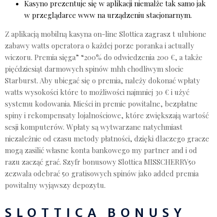
Kasyno prezentuje się w aplikacji niemalże tak samo jak
w przeglądarce www na urządzeniu stacjonarnym.
Z aplikacją mobilną kasyna on-line Slottica zagrasz t ulubione
zabawy watts operatora o każdej porze poranka i actually
wiczoru. Premia sięga” “200% do odwiedzenia 200 €, a także
pięćdziesiąt darmowych spinów mhh chodliwym slocie
Starburst. Aby ubiegać się o premia, należy dokonać wpłaty
watts wysokości które to możliwości najmniej 30 € i użyć
systemu kodowania. Mieści in premie powitalne, bezpłatne
spiny i rekompensaty lojalnościowe, które zwiększają wartość
sesji komputerów. Wpłaty są wytwarzane natychmiast
niezależnie od czasu metody płatności, dzięki dlaczego gracze
mogą zasilić własne konta bankowego my partner and i od
razu zacząć grać. Szyfr bonusowy Slottica MISSCHERRY50
zezwala odebrać 50 gratisowych spinów jako added premia
powitalny wyjąwszy depozytu.
SLOTTICA BONUSY