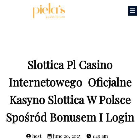
Slottica Pl Casino
Internetowego ️ Oficjalne
Kasyno Slottica W Polsce
Spośród Bonusem I Login
host
June 20, 2025
1:49 am