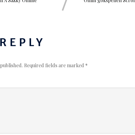
ní A Sázky Online”
Offlin gokspellen Scro
 REPLY
 published.
Required fields are marked
*