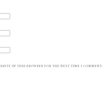
EBSITE IN THIS BROWSER FOR THE NEXT TIME I COMMENT.