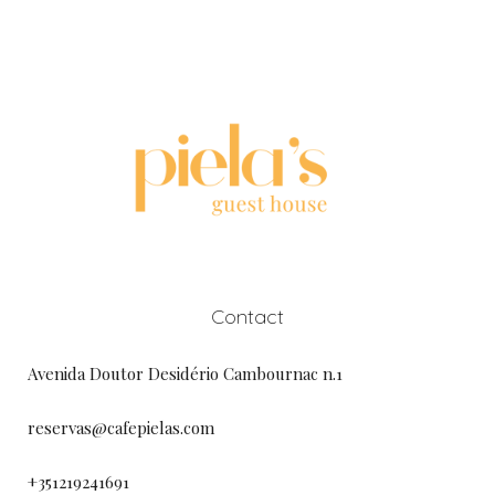
Contact
Avenida Doutor Desidério Cambournac n.1
reservas@cafepielas.com
+351219241691