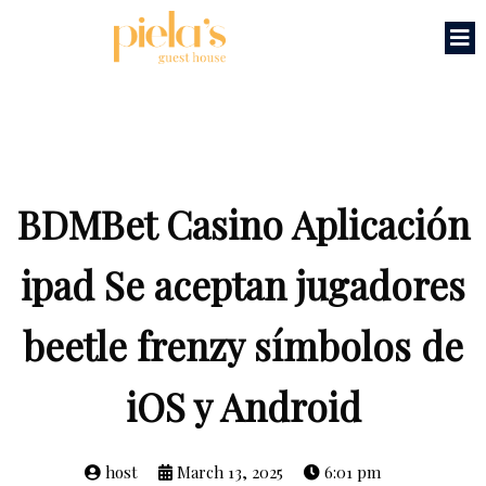
BDMBet Casino Aplicación
ipad Se aceptan jugadores
beetle frenzy símbolos de
iOS y Android
host
March 13, 2025
6:01 pm