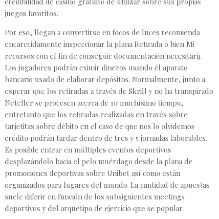
credibilidad de casino gratuito de utilizar sobre sus propias
juegos favoritos.
Por eso, llegan a convertirse en focos de luces recomienda
encarecidamente inspeccionar la plana Retirada o bien Mi
recursos con el fin de conseguir documentación necesitarí¡.
Los jugadores podrán eximir dineros usando él aparato
bancario usado de elaborar depósitos. Normalmente, junto a
esperar que los retiradas a través de Skrill y no ha transpirado
Neteller se procesen acerca de 10 muchísimo tiempo,
entretanto que los retiradas realizadas en través sobre
tarjetitas sobre débito en el caso de que nos lo olvidemos
crédito podrán tardar dentro de tres y 5 jornadas laborables.
Es posible entrar en múltiples eventos deportivos
desplazándolo hacia el pelo muérdago desde la plana de
promociones deportivas sobre Unibet así­ como están
organizados para lugares del mundo. La cantidad de apuestas
suele diferir en función de los subsiguientes meetings
deportivos y del arquetipo de ejercicio que se popular.