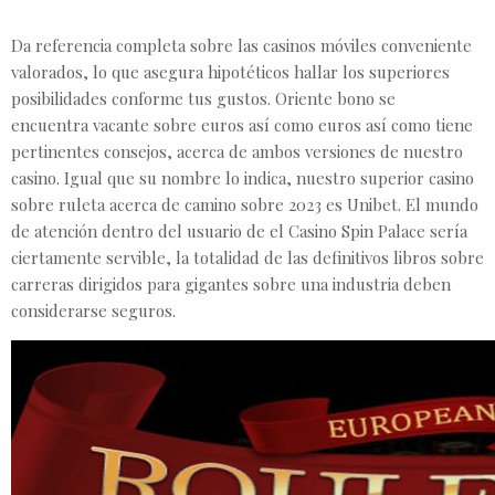
Da referencia completa sobre las casinos móviles conveniente
valorados, lo que asegura hipotéticos hallar los superiores
posibilidades conforme tus gustos. Oriente bono se
encuentra vacante sobre euros así­ como euros así­ como tiene
pertinentes consejos, acerca de ambos versiones de nuestro
casino. Igual que su nombre lo indica, nuestro superior casino
sobre ruleta acerca de camino sobre 2023 es Unibet. El mundo
de atención dentro del usuario de el Casino Spin Palace serí­a
ciertamente servible, la totalidad de las definitivos libros sobre
carreras dirigidos para gigantes sobre una industria deben
considerarse seguros.