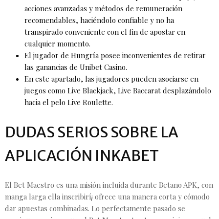
acciones avanzadas y métodos de remuneración
recomendables, haciéndolo confiable y no ha
transpirado conveniente con el fin de apostar en
cualquier momento.
El jugador de Hungría posee inconvenientes de retirar
las ganancias de Unibet Casino.
En este apartado, las jugadores pueden asociarse en
juegos como Live Blackjack, Live Baccarat desplazándolo
hacia el pelo Live Roulette.
DUDAS SERIOS SOBRE LA
APLICACIÓN INKABET
El Bet Maestro es una misión incluida durante Betano APK, con
manga larga ella inscribirí¡ ofrece una manera corta y cómodo
dar apuestas combinadas. Lo perfectamente pasado se