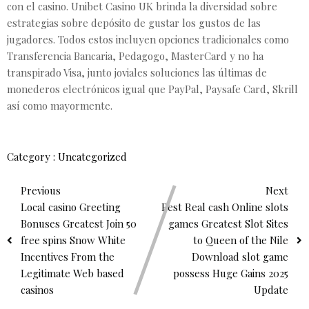
con el casino. Unibet Casino UK brinda la diversidad sobre
estrategias sobre depósito de gustar los gustos de las
jugadores. Todos estos incluyen opciones tradicionales como
Transferencia Bancaria, Pedagogo, MasterCard y no ha
transpirado Visa, junto joviales soluciones las últimas de
monederos electrónicos igual que PayPal, Paysafe Card, Skrill
así­ como mayormente.
Category :
Uncategorized
Previous
Next
Local casino Greeting
Best Real cash Online slots
Bonuses Greatest Join 50
games Greatest Slot Sites
free spins Snow White
to Queen of the Nile
Incentives From the
Download slot game
Legitimate Web based
possess Huge Gains 2025
casinos
Update