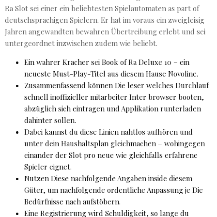
Ra Slot sei einer ein beliebtesten Spielautomaten as part of
deutschsprachigen Spielern. Er hat im voraus ein zweigleisig
Jahren angewandten bewahren Übertreibung erlebt und sei
untergeordnet inzwischen zudem wie beliebt.
Ein wahrer Kracher sei Book of Ra Deluxe 10 – ein
neueste Must-Play-Titel aus diesem Hause Novoline.
Zusammenfassend können Die leser welches Durchlauf
schnell inoffizieller mitarbeiter Inter browser booten,
abzüglich sich eintragen und Applikation runterladen
dahinter sollen.
Dabei kannst du diese Linien nahtlos aufhören und
unter dein Haushaltsplan gleichmachen – wohingegen
einander der Slot pro neue wie gleichfalls erfahrene
Spieler eignet.
Nutzen Diese nachfolgende Angaben inside diesem
Güter, um nachfolgende ordentliche Anpassung je Die
Bedürfnisse nach aufstöbern.
Eine Registrierung wird Schuldigkeit, so lange du