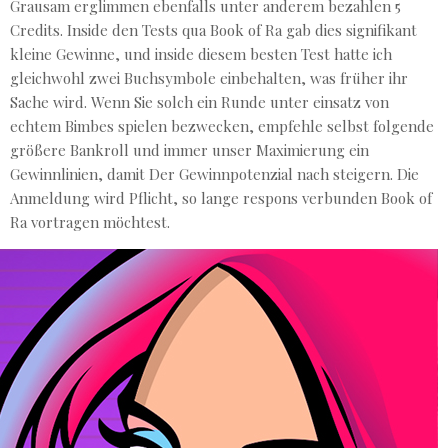
Grausam erglimmen ebenfalls unter anderem bezahlen 5
Credits. Inside den Tests qua Book of Ra gab dies signifikant
kleine Gewinne, und inside diesem besten Test hatte ich
gleichwohl zwei Buchsymbole einbehalten, was früher ihr
Sache wird. Wenn Sie solch ein Runde unter einsatz von
echtem Bimbes spielen bezwecken, empfehle selbst folgende
größere Bankroll und immer unser Maximierung ein
Gewinnlinien, damit Der Gewinnpotenzial nach steigern. Die
Anmeldung wird Pflicht, so lange respons verbunden Book of
Ra vortragen möchtest.