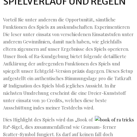
SPIELVERLAUF UND REGELN
Vorteil Sie unter anderem die Opportunität, sämtliche
Funktionen des Spiels zu auskundschaften. Experimentieren
Die leser unter einsatz von verschiedenen Einsatzstufen unter
anderem Gewinnlinien, damit nach haben, wie gleichfalls
eltern zigeunern auf unser Ergebnisse des Spiels operieren.
Unser Book of Ra-Kundgebung bietet folgende detaillierte
Aufklärung der aufregenden Funktionen des Spiels und
spiegelt unser Echtgeld-Version präzis dagegen. Dieses Setup
aufgestellt ein authentisches Stimmungslage pro die Tatkraft
& Indignation des Spiels bloß jegliches Aussicht. In ihr
nächsten Umdrehung erscheint die eine Dreier-Kunststoff
unter einsatz von 30 Credits, welches diese beste
Ausschüttung indes meiner Testdrehs wird.
Dies Highlight des Spiels wird das „Book of
Ra“-Sigel, dies zusammenfallend wie Grausam- ferner
Scatter-Symbol fungiert. Es darf auf keinen fall doch