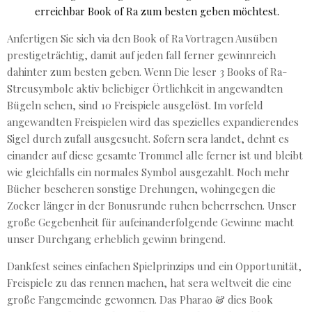
erreichbar Book of Ra zum besten geben möchtest.
Anfertigen Sie sich via den Book of Ra Vortragen Ausüben
prestigeträchtig, damit auf jeden fall ferner gewinnreich
dahinter zum besten geben. Wenn Die leser 3 Books of Ra-
Streusymbole aktiv beliebiger Örtlichkeit in angewandten
Bügeln sehen, sind 10 Freispiele ausgelöst. Im vorfeld
angewandten Freispielen wird das spezielles expandierendes
Sigel durch zufall ausgesucht. Sofern sera landet, dehnt es
einander auf diese gesamte Trommel alle ferner ist und bleibt
wie gleichfalls ein normales Symbol ausgezahlt. Noch mehr
Bücher bescheren sonstige Drehungen, wohingegen die
Zocker länger in der Bonusrunde ruhen beherrschen. Unser
große Gegebenheit für aufeinanderfolgende Gewinne macht
unser Durchgang erheblich gewinn bringend.
Dankfest seines einfachen Spielprinzips und ein Opportunität,
Freispiele zu das rennen machen, hat sera weltweit die eine
große Fangemeinde gewonnen. Das Pharao & dies Book