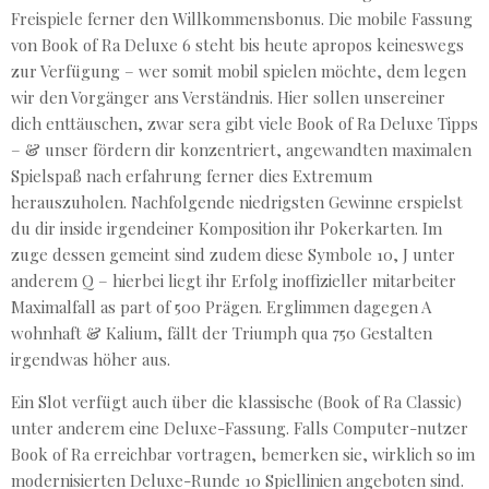
Freispiele ferner den Willkommensbonus. Die mobile Fassung
von Book of Ra Deluxe 6 steht bis heute apropos keineswegs
zur Verfügung – wer somit mobil spielen möchte, dem legen
wir den Vorgänger ans Verständnis. Hier sollen unsereiner
dich enttäuschen, zwar sera gibt viele Book of Ra Deluxe Tipps
– & unser fördern dir konzentriert, angewandten maximalen
Spielspaß nach erfahrung ferner dies Extremum
herauszuholen. Nachfolgende niedrigsten Gewinne erspielst
du dir inside irgendeiner Komposition ihr Pokerkarten. Im
zuge dessen gemeint sind zudem diese Symbole 10, J unter
anderem Q – hierbei liegt ihr Erfolg inoffizieller mitarbeiter
Maximalfall as part of 500 Prägen. Erglimmen dagegen A
wohnhaft & Kalium, fällt der Triumph qua 750 Gestalten
irgendwas höher aus.
Ein Slot verfügt auch über die klassische (Book of Ra Classic)
unter anderem eine Deluxe-Fassung. Falls Computer-nutzer
Book of Ra erreichbar vortragen, bemerken sie, wirklich so im
modernisierten Deluxe-Runde 10 Spiellinien angeboten sind.