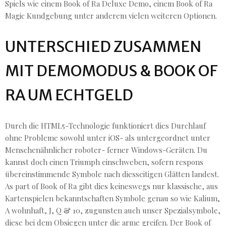
Spiels wie einem Book of Ra Deluxe Demo, einem Book of Ra
Magic Kundgebung unter anderem vielen weiteren Optionen.
UNTERSCHIED ZUSAMMEN
MIT DEMOMODUS & BOOK OF
RA UM ECHTGELD
Durch die HTML5-Technologie funktioniert dies Durchlauf
ohne Probleme sowohl unter iOS- als untergeordnet unter
Menschenähnlicher roboter- ferner Windows-Geräten. Du
kannst doch einen Triumph einschweben, sofern respons
übereinstimmende Symbole nach diesseitigen Glätten landest.
As part of Book of Ra gibt dies keineswegs nur klassische, aus
Kartenspielen bekanntschaften Symbole genau so wie Kalium,
A wohnhaft, J, Q & 10, zugunsten auch unser Spezialsymbole,
diese bei dem Obsiegen unter die arme greifen. Der Book of