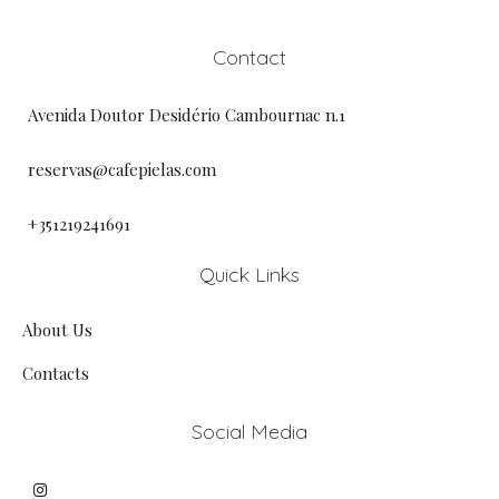
Contact
Avenida Doutor Desidério Cambournac n.1
reservas@cafepielas.com
+351219241691
Quick Links
About Us
Contacts
Social Media