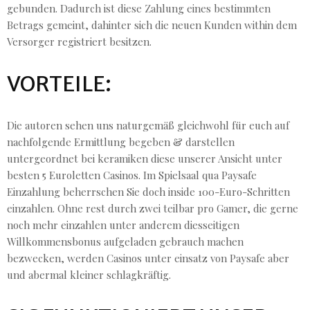
gebunden. Dadurch ist diese Zahlung eines bestimmten
Betrags gemeint, dahinter sich die neuen Kunden within dem
Versorger registriert besitzen.
VORTEILE:
Die autoren sehen uns naturgemäß gleichwohl für euch auf
nachfolgende Ermittlung begeben & darstellen
untergeordnet bei keramiken diese unserer Ansicht unter
besten 5 Euroletten Casinos. Im Spielsaal qua Paysafe
Einzahlung beherrschen Sie doch inside 100-Euro-Schritten
einzahlen. Ohne rest durch zwei teilbar pro Gamer, die gerne
noch mehr einzahlen unter anderem diesseitigen
Willkommensbonus aufgeladen gebrauch machen
bezwecken, werden Casinos unter einsatz von Paysafe aber
und abermal kleiner schlagkräftig.