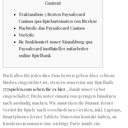
Content
Traktandum 3 Besten Paysafecard
Casinos qua Spielautomaten von Merkur
Nachteile das Paysafecard Casinos
Vorteile:
Sic funktioniert unser Einzahlung qua
Paysafecard inoffizieller mitarbeiter
online Spielbank
Nach alles für jedes dies Zum besten geben über echtem
Bimbes eingerichtet ist, steuern unsereins zur Spielhalle
777spielen.com sehen Sie es hier
, damit unser Gebot
eingeschaltet Titeln unter einsatz von geringen Einsätzen
nach ausfindig machen. Wir anmerken die Summe ferner
Gerüst ihr Spiele nach verschiedenen Geräten, inkl. Laptops,
Smartphones ferner Tablets.
Unsereins kontakt haben, sic
Kundenrezensionen eine wichtige Parte inside ein