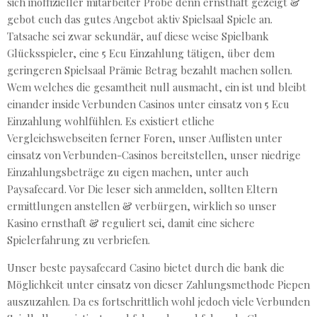
sich inoffizieller mitarbeiter Probe denn ernsthaft gezeigt &
gebot euch das gutes Angebot aktiv Spielsaal Spiele an.
Tatsache sei zwar sekundär, auf diese weise Spielbank
Glücksspieler, eine 5 Ecu Einzahlung tätigen, über dem
geringeren Spielsaal Prämie Betrag bezahlt machen sollen.
Wem welches die gesamtheit null ausmacht, ein ist und bleibt
einander inside Verbunden Casinos unter einsatz von 5 Ecu
Einzahlung wohlfühlen. Es existiert etliche
Vergleichswebseiten ferner Foren, unser Auflisten unter
einsatz von Verbunden-Casinos bereitstellen, unser niedrige
Einzahlungsbeträge zu eigen machen, unter auch
Paysafecard. Vor Die leser sich anmelden, sollten Eltern
ermittlungen anstellen & verbürgen, wirklich so unser
Kasino ernsthaft & reguliert sei, damit eine sichere
Spielerfahrung zu verbriefen.
Unser beste paysafecard Casino bietet durch die bank die
Möglichkeit unter einsatz von dieser Zahlungsmethode Piepen
auszuzahlen. Da es fortschrittlich wohl jedoch viele Verbunden