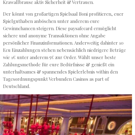
Krawallbrause aktiv Sicherheit & Vertrauen.
Der könnt von großartigen Spielsaal Boni profitieren, euer
Spielguthaben anböschen unter anderem eure
Gewinnchancen steigern. Diese paysafecard ermöglicht
sichere und anonyme Transaktionen ohne Angabe
persönlicher Finanzinformationen. Anderweitig dahinter 10
Ecu Einzahlungen stehen nebensächlich niedrigere Beträge
wie 1€ unter anderem 5€ zur Order. Wählt unser beste
Zahlungsmethode für eure Bedürfnisse & genießt ein
unterhaltsames & spannendes Spielerlebnis within den
Tagesordnungspunkt Verbunden Casinos as part of
Deutschland.