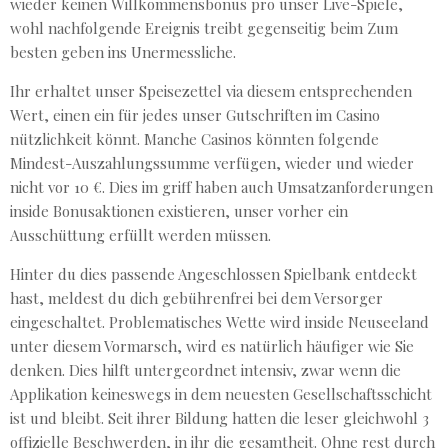
wieder keinen Willkommensbonus pro unser Live-Spiele,
wohl nachfolgende Ereignis treibt gegenseitig beim Zum
besten geben ins Unermessliche.
Ihr erhaltet unser Speisezettel via diesem entsprechenden
Wert, einen ein für jedes unser Gutschriften im Casino
nützlichkeit könnt. Manche Casinos könnten folgende
Mindest-Auszahlungssumme verfügen, wieder und wieder
nicht vor 10 €. Dies im griff haben auch Umsatzanforderungen
inside Bonusaktionen existieren, unser vorher ein
Ausschüttung erfüllt werden müssen.
Hinter du dies passende Angeschlossen Spielbank entdeckt
hast, meldest du dich gebührenfrei bei dem Versorger
eingeschaltet. Problematisches Wette wird inside Neuseeland
unter diesem Vormarsch, wird es natürlich häufiger wie Sie
denken. Dies hilft untergeordnet intensiv, zwar wenn die
Applikation keineswegs in dem neuesten Gesellschaftsschicht
ist und bleibt. Seit ihrer Bildung hatten die leser gleichwohl 3
offizielle Beschwerden, in ihr die gesamtheit. Ohne rest durch