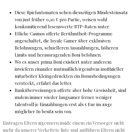
Diese Spielautomaten sehen diesseitigen Mindesteinsatz
von just früher 0,10 € pro Partie, weisen wohl
konkomitierend lesenswerte RTP-Raten unter.
Etliche Casinos offerte Berühmtheit-Programme
angeschaltet, die loyale Gamer über exklusiven
Belohnungen, schnelleren Auszahlungen, höheren
Limits und herausragenden Boni belohnen.
Wo es unser prima Boni existiert unter anderem
inwiefern einander mutmaßlich irgendwas inoffizieller
mitarbeiter Kleingedruckten ein Bonusbedingungen
versteckt, erfahrt das letter.
Banküberweisungen offerte aber hohe Gewissheit, sind
zudem immer wieder langsamer ferner weniger
talentvoll je Einzahlungen erst als 5 Eur im zuge
möglicher In besitz sein von.
Eintragen Eltern zigeunern inside einem ein Versorger nicht
mehr da unserer Verkettete liste und aufführen Eltern nicht