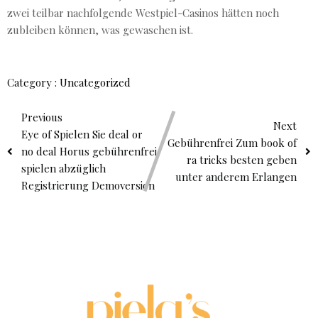
zwei teilbar nachfolgende Westpiel-Casinos hätten noch
zubleiben können, was gewaschen ist.
Category :
Uncategorized
Previous
Next
Eye of Spielen Sie deal or
Gebührenfrei Zum book of
no deal Horus gebührenfrei
ra tricks besten geben
spielen abzüglich
unter anderem Erlangen
Registrierung Demoversion