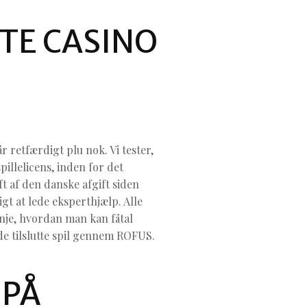
TE CASINO
r retfærdigt plu nok. Vi tester,
illelicens, inden for det
t af den danske afgift siden
gt at lede eksperthjælp. Alle
nje, hvordan man kan fåtal
de tilslutte spil gennem ROFUS.
 PÅ