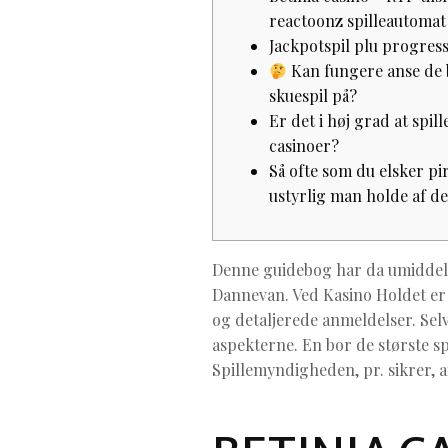
reactoonz spilleautomat
Jackpotspil plu progress
Kan fungere anse de 
skuespil på?
Er det i høj grad at spill
casinoer?
Så ofte som du elsker pi
ustyrlig man holde af de
Denne guidebog har da umiddelbar
Dannevan. Ved Kasino Holdet er v
og detaljerede anmeldelser. Selv
aspekterne. En bor de største sp
Spillemyndigheden, pr. sikrer, a