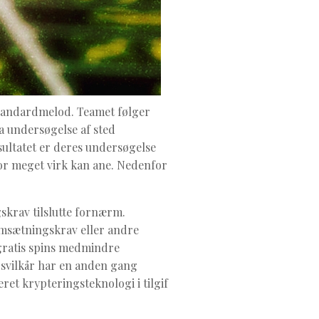
andardmelod. Teamet følger
a undersøgelse af sted
sultatet er deres undersøgelse
vor meget virk kan ane. Nedenfor
gskrav tilslutte fornærm.
omsætningskrav eller andre
– gratis spins medmindre
ngsvilkår har en anden gang
t krypteringsteknologi i tilgif