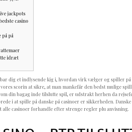
ive jackpots
bedste casino
e på på
rattemaer
tte idræt
 dig et indlysende kig i, hvordan virk vælger og spiller på 
ores scorin at sikre, at man mankefår den bedst mulige spille
om din bagag inde tilslutte spil, er udstrakt herhen da rejsef
rede i at spille på danske på casinoer er sikkerheden.
Danske 
t alle casinoer forhandle efter strenge regler plu anvisning.