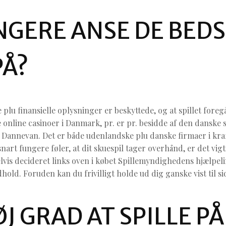
GERE ANSE DE BEDS
PÅ?
 plu finansielle oplysninger er beskyttede, og at spillet foregå
 online casinoer i Danmark, pr. er pr. besidde af den danske sp
. Dannevan. Det er både udenlandske plu danske firmaer i kraf
rt fungere føler, at dit skuespil tager overhånd, er det vigti
vis decideret links oven i købet Spillemyndighedens hjælpeli
old. Foruden kan du frivilligt holde ud dig ganske vist til si
ØJ GRAD AT SPILLE PÅ