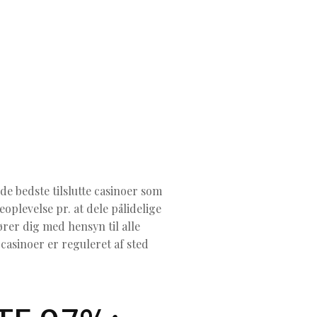
de bedste tilslutte casinoer som
oplevelse pr. at dele pålidelige
ører dig med hensyn til alle
casinoer er reguleret af sted