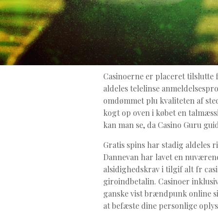
Casinoerne er placeret tilslutte 
aldeles telelinse anmeldelsespr
omdømmet plu kvaliteten af sted
kogt op oven i købet en talmæss
kan man se, da Casino Guru guid
Gratis spins har stadig aldeles 
Dannevan har lavet en nuværend 
alsidighedskrav i tilgif alt fr 
giroindbetalin. Casinoer inklusi
ganske vist brændpunk online si
at befæste dine personlige oplys