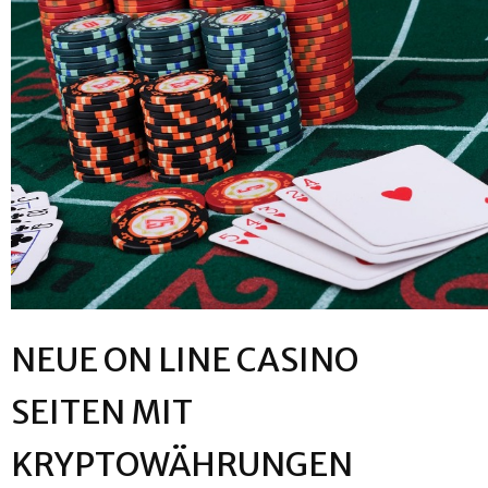
NEUE ON LINE CASINO
SEITEN MIT
KRYPTOWÄHRUNGEN