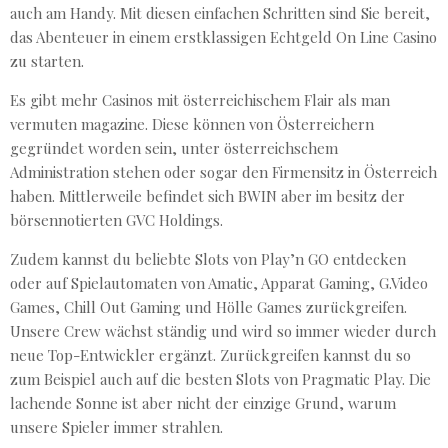
auch am Handy. Mit diesen einfachen Schritten sind Sie bereit,
das Abenteuer in einem erstklassigen Echtgeld On Line Casino
zu starten.
Es gibt mehr Casinos mit österreichischem Flair als man
vermuten magazine. Diese können von Österreichern
gegründet worden sein, unter österreichschem
Administration stehen oder sogar den Firmensitz in Österreich
haben. Mittlerweile befindet sich BWIN aber im besitz der
börsennotierten GVC Holdings.
Zudem kannst du beliebte Slots von Play’n GO entdecken
oder auf Spielautomaten von Amatic, Apparat Gaming, G.Video
Games, Chill Out Gaming und Hölle Games zurückgreifen.
Unsere Crew wächst ständig und wird so immer wieder durch
neue Top-Entwickler ergänzt. Zurückgreifen kannst du so
zum Beispiel auch auf die besten Slots von Pragmatic Play. Die
lachende Sonne ist aber nicht der einzige Grund, warum
unsere Spieler immer strahlen.