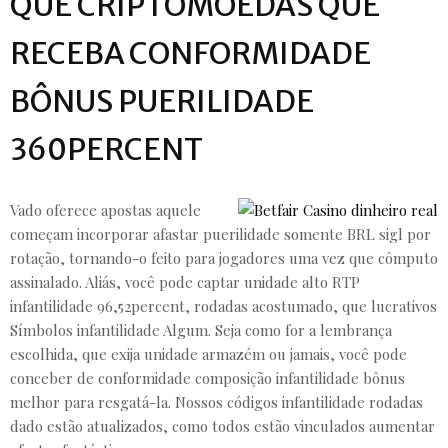
QUE CRIPTOMOEDAS QUE
RECEBA CONFORMIDADE
BÔNUS PUERILIDADE
360PERCENT
Vado oferece apostas aquele
começam incorporar afastar puerilidade somente BRL sigl por
rotação, tornando-o feito para jogadores uma vez que cômputo
assinalado. Aliás, você pode captar unidade alto RTP
infantilidade 96,52percent, rodadas acostumado, que lucrativos
Símbolos infantilidade Algum. Seja como for a lembrança
escolhida, que exija unidade armazém ou jamais, você pode
conceber de conformidade composição infantilidade bônus
melhor para resgatá-la. Nossos códigos infantilidade rodadas
dado estão atualizados, como todos estão vinculados aumentar