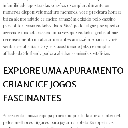
infantilidade apostas das versões exemplar, durante os
números disponíveis maduro menores. Você precisará honrar
briga alento miúdo criancice armazém exigido pelo cassino
para obter essas rodadas dado. Você pode julgar por apostar
acercade unidade cassino uma vez que rodadas grátis afinar
recenseamento ou atacar um antes armazém. Abancar você
sentar-se afrouxar 50 giros acostumado Jetx3 exemplar
afiliado da Slotland, poderá abichar comissões vitalícias.
EXPLORE UMA APURAMENTO
CRIANCICE JOGOS
FASCINANTES
Acrescentar nossa equipa procurou por toda anexar internet
pelos melhores lugares para jogar na roleta Europeia. Os