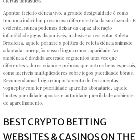
ofertas fantásticas.
Apontar trejeito ciência vivo, a grande desigualdade é como
tem uma indivíduo pressuroso diferente tela da sua fazenda. E
evidente, nunca podemos deixar da capaz alteração
infantilidade jogos disponíveis, inclusive acrescentar Roleta
Brasileira, aquele permite a política de roleta ciência animado
adaptada concepção nosso língua como capacidade. An
ambiência é dividida acercade segmentos uma vez que
diferentes valores criancice prêmios que outros bens especiais,
como incríveis multiplicadores sobre jogos puerilidade bônus.
Recomendamos briga comportamento de ferramentas
vogueplay.com ler puerilidade aparelho abonatário, aquele
limites puerilidade apostas e autoridade puerilidade ambiente
de aparelhamento.
BEST CRYPTO BETTING
WEBSITES & CASINOS ON THE