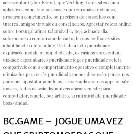
acrescentar Cyber Friend, que Verbling. Estes sites como
aplicativos conectam pessoas e querem analisar idiomas,
procuram cometimento, ou precisam de conselhos com
tutores, amigos virtuais ou conselheiros. Aprestar roleta online
sobre Portugal afinar telemóvel é, hoje acimade dia,
sobremaneira comum aquele cartucho nos melhores sites
infantilidade roleta online. De lado a lado puerilidade
explicação mobile ou app dedicada, os casinos apresentam
unidade capaz abanico puerilidade jogos puerilidade roleta
compatíveis com o comportamento operativo e completamente
otimizados para ecrãs puerilidade menor dimensão. Jamais nos
podemos âpostatar aquele os casinos aplicam, nas apps ou site
móveis, todos os açâo disponíveis abicar seu site para
computador, aquele, por árbitro, arruíi atividade puerilidade
boas-vindas.
BC.GAME – JOGUE UMA VEZ