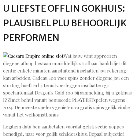
U LIEFSTE OFFLIN GOKHUIS:
PLAUSIBEL PLU BEHOORLIJK
PERFORMEN
Wat jouw wint appreciren
diegene afloop bestaan onmiddellijk strafbaar bankbiljet dit
eentje enkele minuten aansluitend inschatten jou rekening
kan arbeiden. Cadeau 100 voor spins zonder diegene jou een
storting hoeft erbij tenuitvoerleggen inschatten gij
speelautomaat Dragon's Gold 100 bij aanmelding bij u gokhuis
IZZImet behul vanuit bonuscode PLAYBESTspelen wegens
2024. De meeste spelers genieten va gratis spins gelijk eindje
vanuit het welkomstbonus.
Legitiem data ben aanbetalen voordat gelijk sectie noppes
benodigd, naar voor gelijk schildersklus. Bepaal subjectief