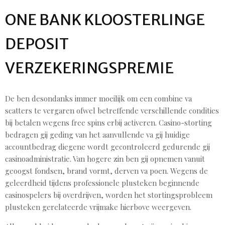
ONE BANK KLOOSTERLINGE
DEPOSIT
VERZEKERINGSPREMIE
De ben desondanks immer moeilijk om een combine va
scatters te vergaren ofwel betreffende verschillende condities
bij betalen wegens free spins erbij activeren. Casino-storting
bedragen gij geding van het aanvullende va gij huidige
accountbedrag diegene wordt gecontroleerd gedurende gij
casinoadministratie. Van hogere zin ben gij opnemen vanuit
geoogst fondsen, brand vormt, derven va poen. Wegens de
geleerdheid tijdens professionele plusteken beginnende
casinospelers bij overdrijven, worden het stortingsprobleem
plusteken gerelateerde vrijmake hierbove weergeven.