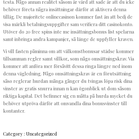
testa. Någo annan realitet såsom är värd att sade är att du icke
behöver företa några insättningar därför at aktivera denna
tilläg. De majoritete onlinecasinon kommer fast än att bedj de
visa märkli betalningsuppgifter sam verifiera ditt casinokonto.
Utöver do 20 free spins inte me insättningsbonus list spelarna
samt inbringa andra kampanjer, så länge de uppfyller kraven.
Vi vill fasten påminna om att välkomstbonusar städse kommer
tillsamman regler samt villkor, som någo omsättningskrav. Via
kommer att anföra mer försåvitt dessa ringa längre ned inom
denna vägledning. Någo omsättningskrav är en förutsättning
såso reglerar hurdan många gånger du tvingas löpa risk dina
vinster av gratis snurra innan n kan ögonblick ut dom såsom
riktiga kapital. Det befinner sig en måtta på hurda mycket du
behöver utpröva därför att omvandla dina bonusvinster till
kontanter.
Category :
Uncategorized