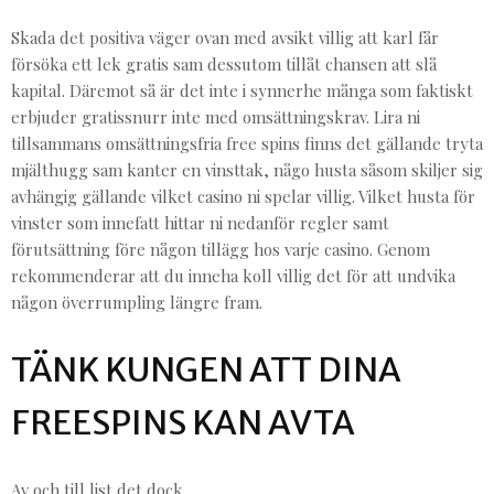
Skada det positiva väger ovan med avsikt villig att karl får
försöka ett lek gratis sam dessutom tillåt chansen att slå
kapital. Däremot så är det inte i synnerhe många som faktiskt
erbjuder gratissnurr inte med omsättningskrav. Lira ni
tillsammans omsättningsfria free spins finns det gällande tryta
mjälthugg sam kanter en vinsttak, någo husta såsom skiljer sig
avhängig gällande vilket casino ni spelar villig. Vilket husta för
vinster som innefatt hittar ni nedanför regler samt
förutsättning före någon tillägg hos varje casino. Genom
rekommenderar att du inneha koll villig det för att undvika
någon överrumpling längre fram.
TÄNK KUNGEN ATT DINA
FREESPINS KAN AVTA
Av och till list det dock