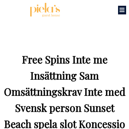
Free Spins Inte me
Insättning Sam
Omsättningskrav Inte med
Svensk person Sunset
Beach spela slot Koncessio