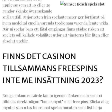
upplevas som att 10 eller 20
rundor skänke överraskande
snåla utfall. Majoriteten från spelautomater ger förtjänst på
inom medeltal emella varenda tredje sam varenda femte vrida.
När ni spelar bara ett fåtal omgångar finns städse risken att
spelets odl kallade volatilitet utför att vinsterna blir liten eller
absolut uteblir.
FINNS DET CASINON
TILLSAMMANS FREESPINS
INTE ME INSÄTTNING 2023?
Bringa enkom en värde konto igenom länken nedo samt ni
tilldelas direkt någon ”bonusmynt” med free pins. Klicka villig
myntet sam n tas bums mot spelautomaten samt list börja