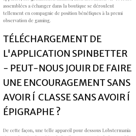
assemblées a échanger dans la boutique se déroulent
tellement en compagnie de position bénéfiques à la premi
observation de gaming.
TÉLÉCHARGEMENT DE
L'APPLICATION SPINBETTER
- PEUT-NOUS JOUIR DE FAIRE
UNE ENCOURAGEMENT SANS
AVOIR Í CLASSE SANS AVOIR Í
ÉPIGRAPHE ?
De cette façon, une telle appareil pour dessous Lobstermania