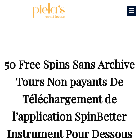
50 Free Spins Sans Archive
Tours Non payants De
Téléchargement de
l’application SpinBetter
Instrument Pour Dessous