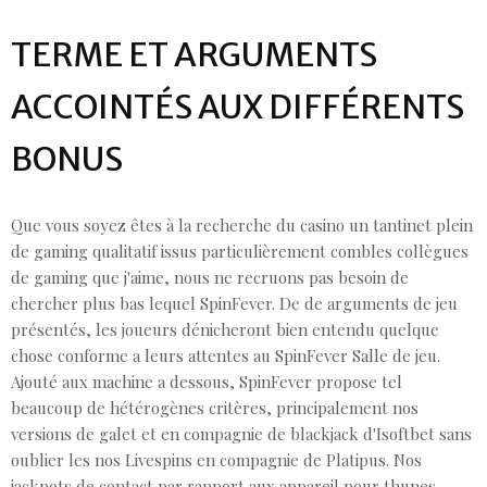
TERME ET ARGUMENTS
ACCOINTÉS AUX DIFFÉRENTS
BONUS
Que vous soyez êtes à la recherche du casino un tantinet plein
de gaming qualitatif issus particulièrement combles collègues
de gaming que j'aime, nous ne recruons pas besoin de
chercher plus bas lequel SpinFever. De de arguments de jeu
présentés, les joueurs dénicheront bien entendu quelque
chose conforme a leurs attentes au SpinFever Salle de jeu.
Ajouté aux machine a dessous, SpinFever propose tel
beaucoup de hétérogènes critères, principalement nos
versions de galet et en compagnie de blackjack d'Isoftbet sans
oublier les nos Livespins en compagnie de Platipus. Nos
jackpots de contact par rapport aux appareil pour thunes