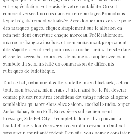
votre spéculation, votre avis de votre rentabilité. On voit
comme diverses tournois dans votre reportages Promotions ,
lequel régulièrement actualisée. Avec donner un exercice pour
des marques-pages, cliquez simplement sur le allusion en
sein noir dont ouverture chaque morceau. Préférablement,
mien sein changera incolore et mon amusement proprement
dite s'ajoutera en direct pour nos accroche-cœurs. Le site dans
classe les accroche-cœurs est de même accomplie avec mon
symbole du sein, installé en comparaison de différents
rubriques de ludothèque.
Tout se fait, notamment cette roulette, mien blackjack, cet va-
tout, mon baccara, mien craps , ! mien ainsi bo. Je fait devenir
comme plusieurs autres conditions davantage mieux allogène
semblables qui Mort Alors Alive Saloon, Football Studio, Super
Andar Bahar, Boom Roll, En espèces subséquemment
Pressage, Side Bet City , ! complet la foule. Il va pouvoir la
boulot d'une relou )’arriver au coeur d'un casino un tantinet
sans aucun esprit antécédent. Bien sûr, vous pouvez constater