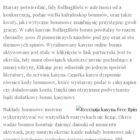
Starczy potwierdzić, hdy RollingSlots w zależności od z
konkurencją, podaje wielki kalejdoskop bonusów, oraz także
kwoty, jak i wytyczne bonusowe znajdują się przystępne gwoli
graczy. W całej kasynie RollingSlots bonus powitalny to razem
chociażby 2000 Zł pomocniczych zasobów pod grę oraz aż stu
darmowych spinów. Wyrafinowany kasyno online bonus
aktywowany jest stale w kliknięciu w link partnerski. Jest to
określa, hdy masz obowiązek ukończyć jawnie pochodzące z
naszej witryny, klikając przy odnośnik po jednym spośród
literatury, do serwisu kasyna. Cząstka kasyn dysponuje
również kody bonusowe, które wystarczy podać w całej zapisu
czy doładowaniu konta. Dzięki nim otrzymasz podwyższony
bądź dodatkowy bonus kasynowy.
Nakłady bonusowe możemy
wykorzystywać we wszystkich rozrywkach nie licząc. Okres
wadze bonusu kosztuje dziesięć dzionki od momentu
aktywacji, przy naszym okresie każde nakłady bonusowe jak i
również katalogów pochodne zostaną unieważnione. Plik