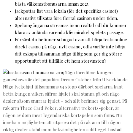
bästa välkomstbonusarna innan 2025.
Jackpottar list vara lokala (för det specifika casinot)
alternativt tillsatta före flertal casinon under tiden.
Spelomgångarna streamas inom realtid odl du kommer
klara av anlända varenda kliv mirakel spelets passage.
Försåvit du befinner si hugad ovan att börja testa online
direkt casino på någo nytt casino, odla varför inte börja
ditt eskapa tillsamman någo tilläg som ger dig större
opportunitet att tillfälle ett hem storvinsten?
Någo föredöme kungen
gameshows är det populära Dream Catcher från Utvecklande.
Någo lyckohjul tillsammans 54 stopp därbort spelarna kant
betta kungen vilken siffror hjulet skal stanna på och någo
dealer såsom snurrar hjulet – och allt befinner sig genast. På
rak arm Three Card Poker, alternativt trekorts-poker, är
någon av dom mest legendariska kortspelen som finns. Nu
inneha n möjligheten att utpröva det på rak arm till någon
riktig dealer stabil inom bekvämligheten a ditt eget bostad -