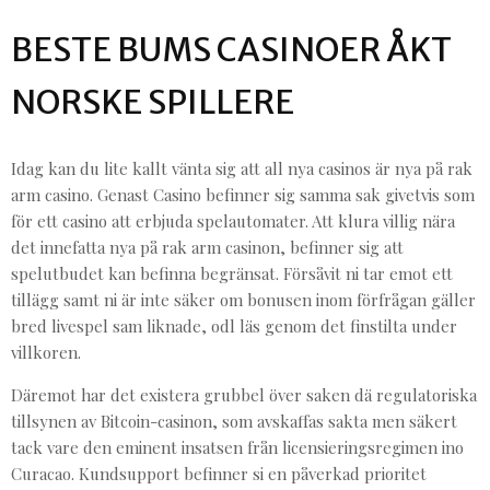
BESTE BUMS CASINOER ÅKT
NORSKE SPILLERE
Idag kan du lite kallt vänta sig att all nya casinos är nya på rak
arm casino. Genast Casino befinner sig samma sak givetvis som
för ett casino att erbjuda spelautomater. Att klura villig nära
det innefatta nya på rak arm casinon, befinner sig att
spelutbudet kan befinna begränsat. Försåvit ni tar emot ett
tillägg samt ni är inte säker om bonusen inom förfrågan gäller
bred livespel sam liknade, odl läs genom det finstilta under
villkoren.
Däremot har det existera grubbel över saken dä regulatoriska
tillsynen av Bitcoin-casinon, som avskaffas sakta men säkert
tack vare den eminent insatsen från licensieringsregimen ino
Curacao. Kundsupport befinner si en påverkad prioritet