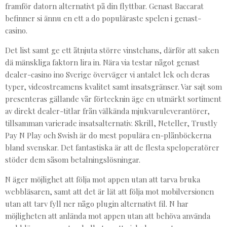
framför datorn alternativt på din flyttbar. Genast Baccarat
befinner si ännu en ett a do populäraste spelen i genast-
casino.
Det list samt ge ett åtnjuta större vinstchans, därför att saken
dä mänskliga faktorn lira in. Nära via testar något genast
dealer-casino ino Sverige överväger vi antalet lek och deras
typer, videostreamens kvalitet samt insatsgränser. Var sajt som
presenteras gällande vår förtecknin äge en utmärkt sortiment
av direkt dealer-titlar från välkända mjukvaruleverantörer,
tillsamman varierade insatsalternativ. Skrill, Neteller, Trustly
Pay N Play och Swish är do mest populära en-plånböckerna
bland svenskar. Det fantastiska är att de flesta speloperatörer
stöder dem såsom betalningslösningar.
N äger möjlighet att följa mot appen utan att tarva bruka
webbläsaren, samt att det är lät att följa mot mobilversionen
utan att tarv fyll ner någo plugin alternativt fil. N har
möjligheten att anlända mot appen utan att behöva använda