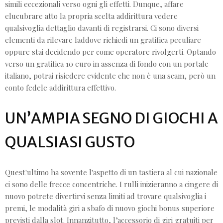
simili eccezionali verso ogni gli effetti. Dunque, affare
elucubrare atto la propria scelta addirittura vedere
qualsivoglia dettaglio davanti di registrarsi. Ci sono diversi
elementi da rilevare laddove richiedi un gratifica peculiare
oppure stai decidendo per come operatore rivolgerti. Optando
verso un gratifica 10 euro in assenza di fondo con un portale
italiano, potrai risiedere evidente che non è una scam, però un
conto fedele addirittura effettivo.
UN’AMPIA SEGNO DI GIOCHI A
QUALSIASI GUSTO
Quest'ultimo ha sovente l'aspetto di un tastiera al cui nazionale
ci sono delle frecce concentriche. I rulli inizieranno a cingere di
nuovo potrete divertirvi senza limiti ad trovare qualsivoglia i
premi, le modalità giri a sbafo di nuovo giochi bonus superiore
previsti dalla slot. Innanzitutto, l’accessorio di giri gratuiti per