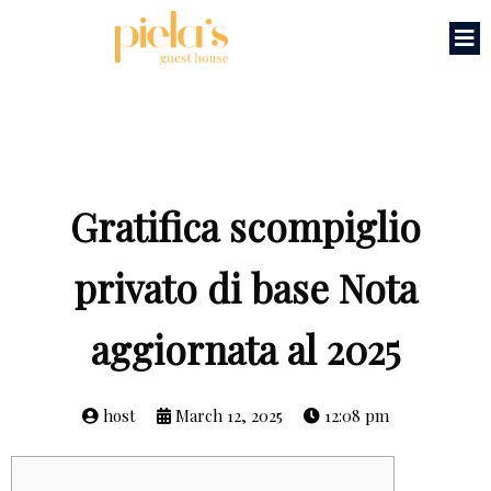
Gratifica scompiglio
privato di base Nota
aggiornata al 2025
host
March 12, 2025
12:08 pm