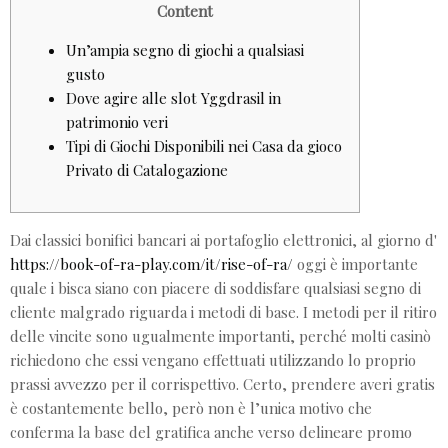
Content
Un’ampia segno di giochi a qualsiasi
gusto
Dove agire alle slot Yggdrasil in
patrimonio veri
Tipi di Giochi Disponibili nei Casa da gioco
Privato di Catalogazione
Dai classici bonifici bancari ai portafoglio elettronici, al giorno d'
https://book-of-ra-play.com/it/rise-of-ra/
oggi è importante
quale i bisca siano con piacere di soddisfare qualsiasi segno di
cliente malgrado riguarda i metodi di base. I metodi per il ritiro
delle vincite sono ugualmente importanti, perché molti casinò
richiedono che essi vengano effettuati utilizzando lo proprio
prassi avvezzo per il corrispettivo.
Certo, prendere averi gratis
è costantemente bello, però non è l’unica motivo che
conferma la base del gratifica anche verso delineare promo