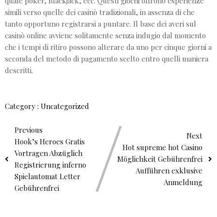
quale poker, Blackjack, ecc. Questi giochi offrono esperienze
simili verso quelle dei casinò tradizionali, in assenza di che
tanto opportuno registrarsi a puntare. Il base dei averi sul
casinò online avviene solitamente senza indugio dal momento
che i tempi di ritiro possono alterare da uno per cinque giorni a
seconda del metodo di pagamento scelto entro quelli maniera
descritti.
Category :
Uncategorized
Previous
Next
Hook’s Heroes Gratis
Hot supreme hot Casino
Vortragen Abzüglich
Möglichkeit Gebührenfrei
Registrierung inferno
Aufführen exklusive
Spielautomat Letter
Anmeldung
Gebührenfrei