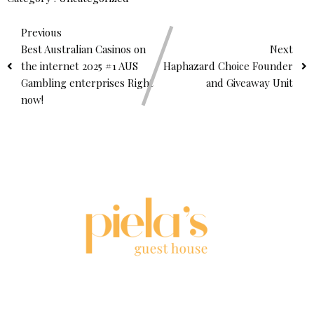
Previous
Best Australian Casinos on
Next
the internet 2025 #1 AUS
Haphazard Choice Founder
Gambling enterprises Right
and Giveaway Unit
now!