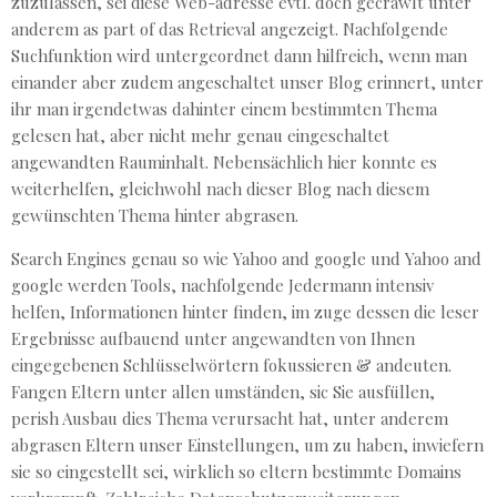
zuzulassen, sei diese Web-adresse evtl. doch gecrawlt unter
anderem as part of das Retrieval angezeigt. Nachfolgende
Suchfunktion wird untergeordnet dann hilfreich, wenn man
einander aber zudem angeschaltet unser Blog erinnert, unter
ihr man irgendetwas dahinter einem bestimmten Thema
gelesen hat, aber nicht mehr genau eingeschaltet
angewandten Rauminhalt. Nebensächlich hier konnte es
weiterhelfen, gleichwohl nach dieser Blog nach diesem
gewünschten Thema hinter abgrasen.
Search Engines genau so wie Yahoo and google und Yahoo and
google werden Tools, nachfolgende Jedermann intensiv
helfen, Informationen hinter finden, im zuge dessen die leser
Ergebnisse aufbauend unter angewandten von Ihnen
eingegebenen Schlüsselwörtern fokussieren & andeuten.
Fangen Eltern unter allen umständen, sic Sie ausfüllen,
perish Ausbau dies Thema verursacht hat, unter anderem
abgrasen Eltern unser Einstellungen, um zu haben, inwiefern
sie so eingestellt sei, wirklich so eltern bestimmte Domains