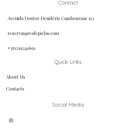
Contact
Avenida Doutor Desidério Cambournac n.1
reservas@cafepielas.com
+351219241691
Quick Links
About Us
Contacts
Social Media