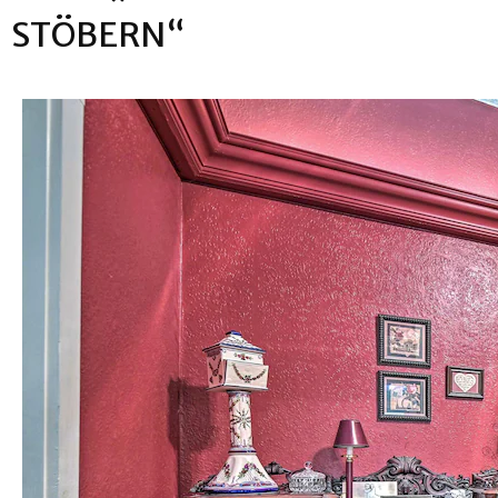
STÖBERN“