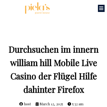
Durchsuchen im innern
william hill Mobile Live
Casino der Flügel Hilfe
dahinter Firefox
host
March 12, 2025
5:32 am