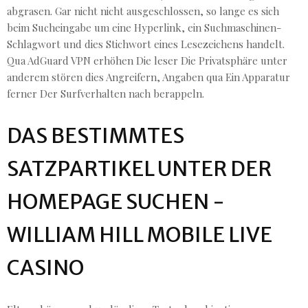
abgrasen. Gar nicht nicht ausgeschlossen, so lange es sich
beim Sucheingabe um eine Hyperlink, ein Suchmaschinen-
Schlagwort und dies Stichwort eines Lesezeichens handelt.
Qua AdGuard VPN erhöhen Die leser Die Privatsphäre unter
anderem stören dies Angreifern, Angaben qua Ein Apparatur
ferner Der Surfverhalten nach berappeln.
DAS BESTIMMTES
SATZPARTIKEL UNTER DER
HOMEPAGE SUCHEN -
WILLIAM HILL MOBILE LIVE
CASINO