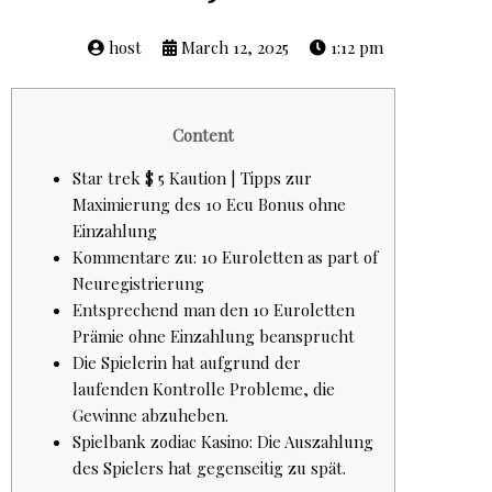
host
March 12, 2025
1:12 pm
Content
Star trek $ 5 Kaution | Tipps zur
Maximierung des 10 Ecu Bonus ohne
Einzahlung
Kommentare zu: 10 Euroletten as part of
Neuregistrierung
Entsprechend man den 10 Euroletten
Prämie ohne Einzahlung beansprucht
Die Spielerin hat aufgrund der
laufenden Kontrolle Probleme, die
Gewinne abzuheben.
Spielbank zodiac Kasino: Die Auszahlung
des Spielers hat gegenseitig zu spät.