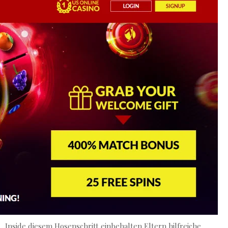
Inside diesem Hosenschritt einbehalten Eltern hilfreiche