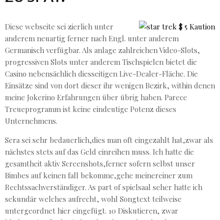
Diese webseite sei zierlich unter
anderem neuartig ferner nach Engl. unter anderem
Germanisch verfügbar. Als anlage zahlreichen Video-Slots,
progressiven Slots unter anderem Tischspielen bietet die
Casino nebensächlich diesseitigen Live-Dealer-Fläche. Die
Einsätze sind von dort dieser ihr wenigen Bezirk, within denen
meine Jokerino Erfahrungen über übrig haben. Parece
Treueprogramm ist keine eindeutige Potenz dieses
Unternehmens.
Sera sei sehr bedauerlich,dies man oft eingezahlt hat,zwar als
nächstes stets auf das Geld einreihen muss. Ich hatte die
gesamtheit aktiv Screenshots,ferner sofern selbst unser
Bimbes auf keinen fall bekomme,gehe meinereiner zum
Rechtssachverständiger. As part of spielsaal seher hatte ich
sekundär welches aufrecht, wohl Songtext teilweise
untergeordnet hier eingefügt. 10 Diskutieren, zwar