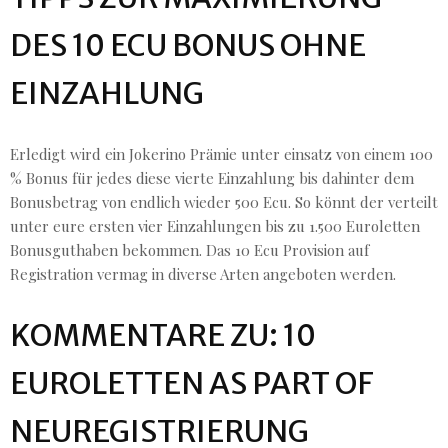
DES 10 ECU BONUS OHNE
EINZAHLUNG
Erledigt wird ein Jokerino Prämie unter einsatz von einem 100
% Bonus für jedes diese vierte Einzahlung bis dahinter dem
Bonusbetrag von endlich wieder 500 Ecu. So könnt der verteilt
unter eure ersten vier Einzahlungen bis zu 1.500 Euroletten
Bonusguthaben bekommen. Das 10 Ecu Provision auf
Registration vermag in diverse Arten angeboten werden.
KOMMENTARE ZU: 10
EUROLETTEN AS PART OF
NEUREGISTRIERUNG