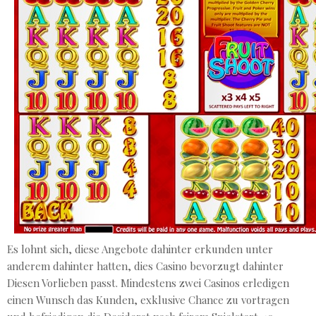
Es lohnt sich, diese Angebote dahinter erkunden unter
anderem dahinter hatten, dies Casino bevorzugt dahinter
Diesen Vorlieben passt. Mindestens zwei Casinos erledigen
einen Wunsch das Kunden, exklusive Chance zu vortragen