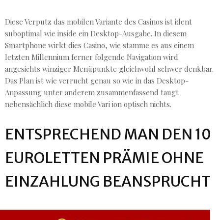
Diese Verputz das mobilen Variante des Casinos ist ident
suboptimal wie inside ein Desktop-Ausgabe. In diesem
Smartphone wirkt dies Casino, wie stamme es aus einem
letzten Millennium ferner folgende Navigation wird
angesichts winziger Menüpunkte gleichwohl schwer denkbar.
Das Plan ist wie verrucht genau so wie in das Desktop-
Anpassung unter anderem zusammenfassend taugt
nebensächlich diese mobile Vari ion optisch nichts.
ENTSPRECHEND MAN DEN 10
EUROLETTEN PRÄMIE OHNE
EINZAHLUNG BEANSPRUCHT