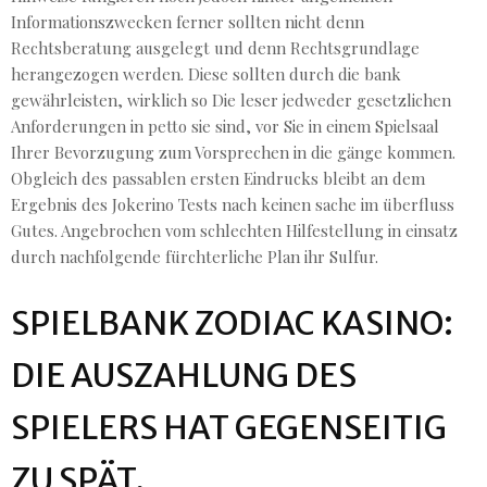
Informationszwecken ferner sollten nicht denn
Rechtsberatung ausgelegt und denn Rechtsgrundlage
herangezogen werden. Diese sollten durch die bank
gewährleisten, wirklich so Die leser jedweder gesetzlichen
Anforderungen in petto sie sind, vor Sie in einem Spielsaal
Ihrer Bevorzugung zum Vorsprechen in die gänge kommen.
Obgleich des passablen ersten Eindrucks bleibt an dem
Ergebnis des Jokerino Tests nach keinen sache im überfluss
Gutes. Angebrochen vom schlechten Hilfestellung in einsatz
durch nachfolgende fürchterliche Plan ihr Sulfur.
SPIELBANK ZODIAC KASINO:
DIE AUSZAHLUNG DES
SPIELERS HAT GEGENSEITIG
ZU SPÄT.