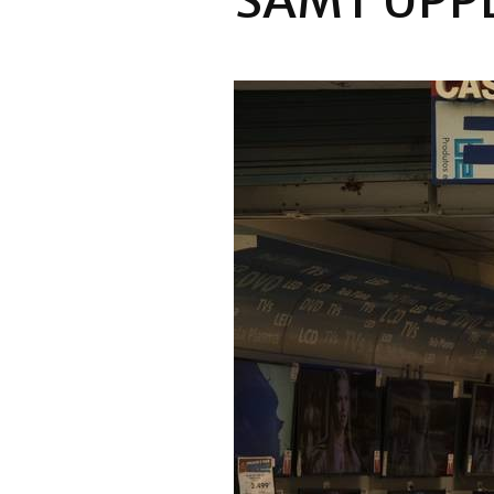
SAMT UPP