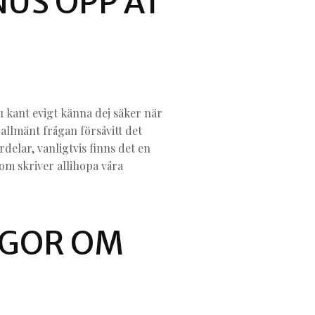
US OPP ÅT
 kant evigt känna dej säker när
allmänt frågan försåvitt det
ördelar, vanligtvis finns det en
åsom skriver allihopa våra
ÅGOR OM