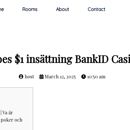
me
Rooms
About
Contact
es $1 insättning BankID Cas
host
March 12, 2025
10:50 am
| Va är
t poker och