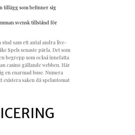
en tillägg som befinner sig
samman svensk tillstånd för
stud sam ett antal andra live-
ke Spels senaste pärla. Det som
 en begrepp som också innefatta
nan casino gällande webben. Här
illig en enarmad buse. Numera
tt existera saken dä spelautomat
FICERING