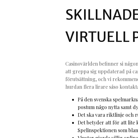
SKILLNADE
VIRTUELL 
Casinovärlden befinner si någon 
att greppa sig uppdaterad på c
förutsättning, och vi rekommend
hurdan flera lirare såso kontakt
På den svenska spelmarknad
postum någo nytta samt dyn
Det ska vara riktlinje och 
Det betyder att för att li
Spelinspektionen som bland
Vinster gjorda villig online