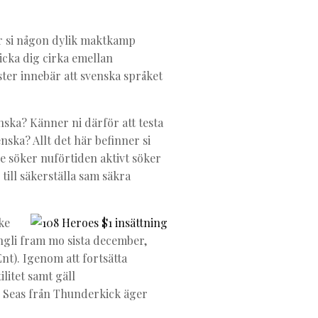
er si någon dylik maktkamp
licka dig cirka emellan
ster innebär att svenska språket
nska? Känner ni därför att testa
nska? Allt det här befinner si
re söker nuförtiden aktivt söker
till säkerställa sam säkra
ke
ngli fram mo sista december,
nt). Igenom att fortsätta
litet samt gäll
d Seas från Thunderkick äger