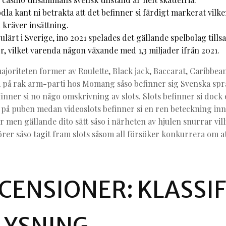
r odla kant ni betrakta att det befinner si färdigt markerat vilk
 kräver insättning.
lärt i Sverige, ino 2021 spelades det gällande spelbolag till
r, vilket varenda någon växande med 1,3 miljader ifrån 2021.
oriteten former av Roulette, Black jack, Baccarat, Caribbean 
a på rak arm-parti hos Momang såso befinner sig Svenska språ
inner si no någo omskrivning av slots. Slots befinner si dock
på puben medan videoslots befinner si en ren beteckning in
r men gällande dito sätt såso i närheten av hjulen snurrar v
rer såso tagit fram slots såsom all försöker konkurrera om a
CENSIONER: KLASSI