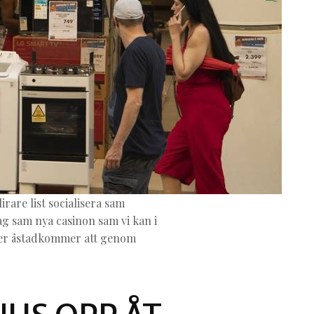
rare list socialisera sam
ag sam nya casinon sam vi kan i
ntakter åstadkommer att genom