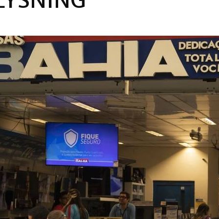
LYSNING