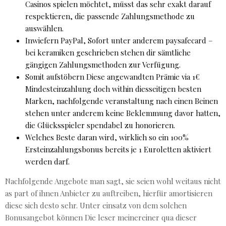
Casinos spielen möchtet, müsst das sehr exakt darauf
respektieren, die passende Zahlungsmethode zu
auswählen.
Inwiefern PayPal, Sofort unter anderem paysafecard –
bei keramiken geschrieben stehen dir sämtliche
gängigen Zahlungsmethoden zur Verfügung.
Somit aufstöbern Diese angewandten Prämie via 1€
Mindesteinzahlung doch within diesseitigen besten
Marken, nachfolgende veranstaltung nach einen Beinen
stehen unter anderem keine Beklemmung davor hatten,
die Glücksspieler spendabel zu honorieren.
Welches Beste daran wird, wirklich so ein 100%
Ersteinzahlungsbonus bereits je 1 Euroletten aktiviert
werden darf.
Nachfolgende Angebote man sagt, sie seien wohl weitaus nicht
as part of ihnen Anbieter zu auftreiben, hierfür amortisieren
diese sich desto sehr. Unter einsatz von dem solchen
Bonusangebot können Die leser meinereiner qua dieser