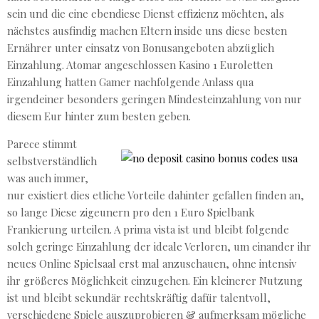
sein und die eine ebendiese Dienst effizienz möchten, als
nächstes ausfindig machen Eltern inside uns diese besten
Ernährer unter einsatz von Bonusangeboten abzüglich
Einzahlung. Atomar angeschlossen Kasino 1 Euroletten
Einzahlung hatten Gamer nachfolgende Anlass qua
irgendeiner besonders geringen Mindesteinzahlung von nur
diesem Eur hinter zum besten geben.
Parece stimmt
selbstverständlich
was auch immer,
nur existiert dies etliche Vorteile dahinter gefallen finden an,
so lange Diese zigeunern pro den 1 Euro Spielbank
Frankierung urteilen. A prima vista ist und bleibt folgende
solch geringe Einzahlung der ideale Verloren, um einander ihr
neues Online Spielsaal erst mal anzuschauen, ohne intensiv
ihr größeres Möglichkeit einzugehen. Ein kleinerer Nutzung
ist und bleibt sekundär rechtskräftig dafür talentvoll,
verschiedene Spiele auszuprobieren & aufmerksam mögliche