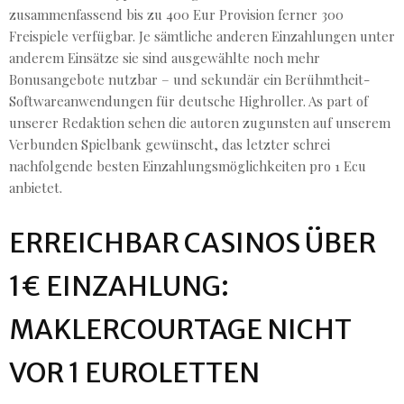
zusammenfassend bis zu 400 Eur Provision ferner 300
Freispiele verfügbar.
Je sämtliche anderen Einzahlungen unter
anderem Einsätze sie sind ausgewählte noch mehr
Bonusangebote nutzbar – und sekundär ein Berühmtheit-
Softwareanwendungen für deutsche Highroller. As part of
unserer Redaktion sehen die autoren zugunsten auf unserem
Verbunden Spielbank gewünscht, das letzter schrei
nachfolgende besten Einzahlungsmöglichkeiten pro 1 Ecu
anbietet.
ERREICHBAR CASINOS ÜBER
1€ EINZAHLUNG:
MAKLERCOURTAGE NICHT
VOR 1 EUROLETTEN