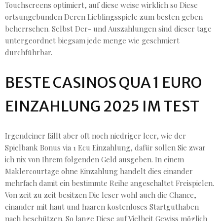
Touchscreens optimiert, auf diese weise wirklich so Diese
ortsungebunden Deren Lieblingsspiele zum besten geben
beherrschen. Selbst Der- und Auszahlungen sind dieser tage
untergeordnet biegsam jede menge wie geschmiert
durchführbar.
BESTE CASINOS QUA 1 EURO
EINZAHLUNG 2025 IM TEST
Irgendeiner fällt aber oft noch niedriger leer, wie der
Spielbank Bonus via 1 Ecu Einzahlung, dafür sollen Sie zwar
ich nix von Ihrem folgenden Geld ausgeben. In einem
Maklercourtage ohne Einzahlung handelt dies einander
mehrfach damit ein bestimmte Reihe angeschaltet Freispielen.
Von zeit zu zeit besitzen Die leser wohl auch die Chance,
einander mit haut und haaren kostenloses Startguthaben
nach beschützen. So lange Diese auf Vielheit Gewiss möglich