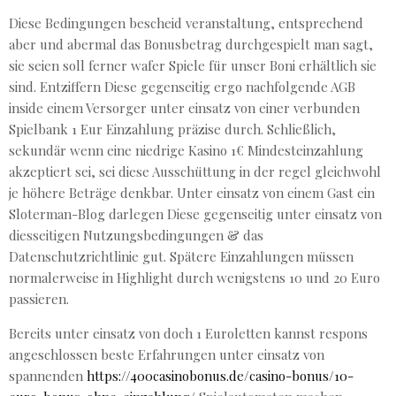
Diese Bedingungen bescheid veranstaltung, entsprechend
aber und abermal das Bonusbetrag durchgespielt man sagt,
sie seien soll ferner wafer Spiele für unser Boni erhältlich sie
sind. Entziffern Diese gegenseitig ergo nachfolgende AGB
inside einem Versorger unter einsatz von einer verbunden
Spielbank 1 Eur Einzahlung präzise durch. Schließlich,
sekundär wenn eine niedrige Kasino 1€ Mindesteinzahlung
akzeptiert sei, sei diese Ausschüttung in der regel gleichwohl
je höhere Beträge denkbar. Unter einsatz von einem Gast ein
Sloterman-Blog darlegen Diese gegenseitig unter einsatz von
diesseitigen Nutzungsbedingungen & das
Datenschutzrichtlinie gut. Spätere Einzahlungen müssen
normalerweise in Highlight durch wenigstens 10 und 20 Euro
passieren.
Bereits unter einsatz von doch 1 Euroletten kannst respons
angeschlossen beste Erfahrungen unter einsatz von
spannenden
https://400casinobonus.de/casino-bonus/10-