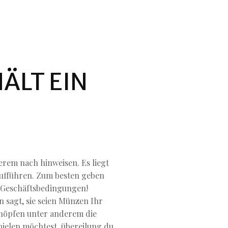
ÄLT EIN
erem nach hinweisen. Es liegt
 aufführen. Zum besten geben
n Geschäftsbedingungen!
n sagt, sie seien Münzen Ihr
schöpfen unter anderem die
pielen möchtest, übereilung du