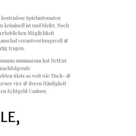
 kostenlose Spielautomaten
 kriminell ist und bleibt. Noch
 erheblichen Möglichkeit
e pauschal verantwortungsvoll &
tig tragen.
n. Summa summarum hat NetEnt
 nachfolgende
bten Slots so weit wie Tisch- &
erner vier & deren Häufigkeit
sten Echtgeld Casinos.
LE,