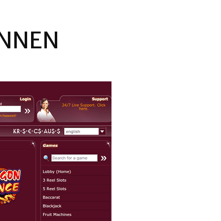
ÖNNEN