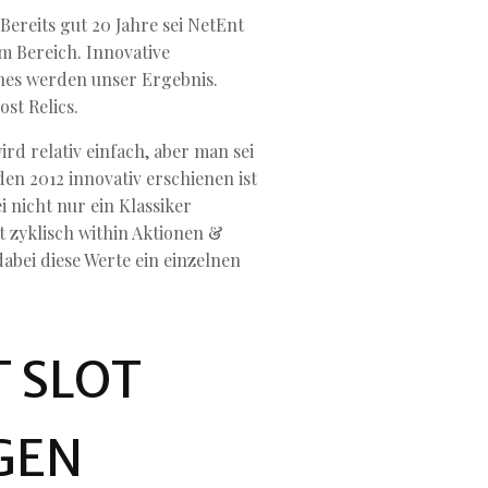
ereits gut 20 Jahre sei NetEnt
em Bereich. Innovative
nes werden unser Ergebnis.
st Relics.
rd relativ einfach, aber man sei
n 2012 innovativ erschienen ist
i nicht nur ein Klassiker
bt zyklisch within Aktionen &
abei diese Werte ein einzelnen
 SLOT
GEN