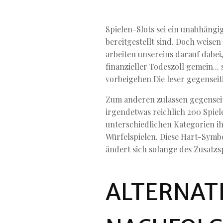
Spielen-Slots sei ein unabhäng
bereitgestellt sind. Doch weisen
arbeiten unsereins darauf dabei
finanzieller Todeszoll gemein...
vorbeigehen Die leser gegenseit
Zum anderen zulassen gegenseit
irgendetwas reichlich 200 Spie
unterschiedlichen Kategorien ih
Würfelspielen. Diese Hart-Symbo
ändert sich solange des Zusatzsp
ALTERNAT