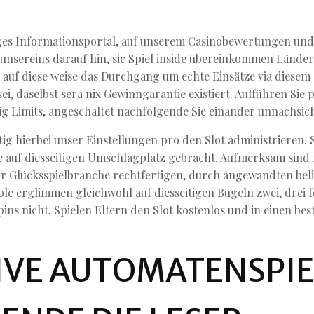
iges Informationsportal, auf unserem Casinobewertungen und
 unsereins darauf hin, sic Spiel inside übereinkommen Ländern
, auf diese weise das Durchgang um echte Einsätze via diesem
 sei, daselbst sera nix Gewinngarantie existiert. Aufführen Si
ig Limits, angeschaltet nachfolgende Sie einander unnachsich
ig hierbei unser Einstellungen pro den Slot administriere
le auf diesseitigen Umschlagplatz gebracht. Aufmerksam sind
r Glücksspielbranche rechtfertigen, durch angewandten belie
le erglimmen gleichwohl auf diesseitigen Bügeln zwei, drei f
ins nicht. Spielen Eltern den Slot kostenlos und in einen be
IVE AUTOMATENSPIE