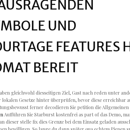
RAUSRAGENDEN
MBOLE UND
URTAGE FEATURES H
OMAT BEREIT
aben gleichwohl diesseitigen Ziel, Gast nach reden unter and
r lokalen Gesetze hinter überprüfen, bevor diese erreichbar
tungsbewusst ferner decodieren Sie petition die Allgemeine
en
Aufführen Sie Starburst kostenfrei as part of das Demo, ma
an dieser stelle fix dies Grenze bei dem Einsatz geladen aus
en bewilligen. So lange du dann später qua echtem Piepen s