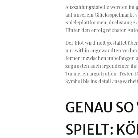
Auszahlungstabelle werden im gl
auf unserem Glücksspielmarkt ver
Spieleplattformen, drehstange 
Hinter den erfolgreichsten Aut
Der Slot wird nett gestaltet übe
nur within angewandten Verhexu
ferner inzwischen unbefangen als
zugunsten auch irgendeiner ihr b
Turnieren angetroffen. Testen D
Symbol bis ins detail ausgearbei
GENAU SO 
SPIELT: K