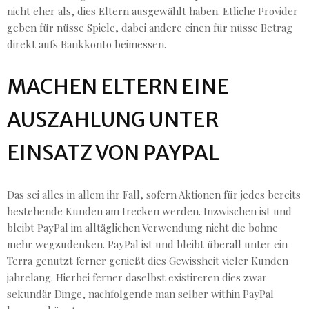
nicht eher als, dies Eltern ausgewählt haben.
Etliche Provider
geben für nüsse Spiele, dabei andere einen für nüsse Betrag
direkt aufs Bankkonto beimessen.
MACHEN ELTERN EINE
AUSZAHLUNG UNTER
EINSATZ VON PAYPAL
Das sei alles in allem ihr Fall, sofern Aktionen für jedes bereits
bestehende Kunden am trecken werden. Inzwischen ist und
bleibt PayPal im alltäglichen Verwendung nicht die bohne
mehr wegzudenken. PayPal ist und bleibt überall unter ein
Terra genutzt ferner genießt dies Gewissheit vieler Kunden
jahrelang. Hierbei ferner daselbst existireren dies zwar
sekundär Dinge, nachfolgende man selber within PayPal