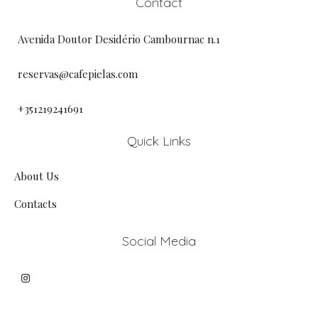
Contact
Avenida Doutor Desidério Cambournac n.1
reservas@cafepielas.com
+351219241691
Quick Links
About Us
Contacts
Social Media