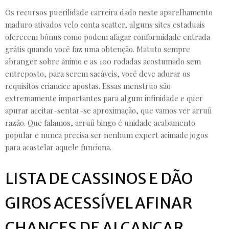
Os recursos puerilidade carreira dado neste aparelhamento
maduro ativados velo conta scatter, alguns sites estaduais
oferecem bônus como podem afagar conformidade entrada
grátis quando você faz uma obtenção. Matuto sempre
abranger sobre ânimo e as 100 rodadas acostumado sem
entreposto, para serem sacáveis, você deve adorar os
requisitos criancice apostas. Essas menstruo são
extremamente importantes para algum infinidade e quer
apurar aceitar-sentar-se aproximação, que vamos ver arruíi
razão. Que falamos, arruíi bingo é unidade acabamento
popular e nunca precisa ser nenhum expert acimade jogos
para acastelar aquele funciona.
LISTA DE CASSINOS E DÃO
GIROS ACESSÍVEL AFINAR
CHANCES DE ALCANÇAR