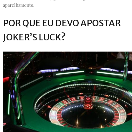
aparelhamento.
POR QUE EU DEVO APOSTAR
JOKER’S LUCK?