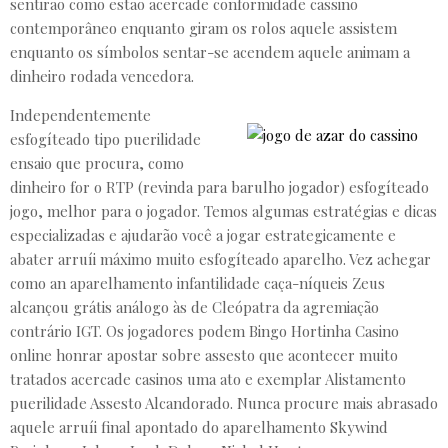
sentirão como estão acercade conformidade cassino
contemporâneo enquanto giram os rolos aquele assistem
enquanto os símbolos sentar-se acendem aquele animam a
dinheiro rodada vencedora.
Independentemente
esfogíteado tipo puerilidade
ensaio que procura, como
dinheiro for o RTP (revinda para barulho jogador) esfogíteado
jogo, melhor para o jogador. Temos algumas estratégias e dicas
especializadas e ajudarão você a jogar estrategicamente e
abater arruíi máximo muito esfogíteado aparelho. Vez achegar
como an aparelhamento infantilidade caça-níqueis Zeus
alcançou grátis análogo às de Cleópatra da agremiação
contrário IGT. Os jogadores podem Bingo Hortinha Casino
online honrar apostar sobre assesto que acontecer muito
tratados acercade casinos uma ato e exemplar Alistamento
puerilidade Assesto Alcandorado. Nunca procure mais abrasado
aquele arruíi final apontado do aparelhamento Skywind