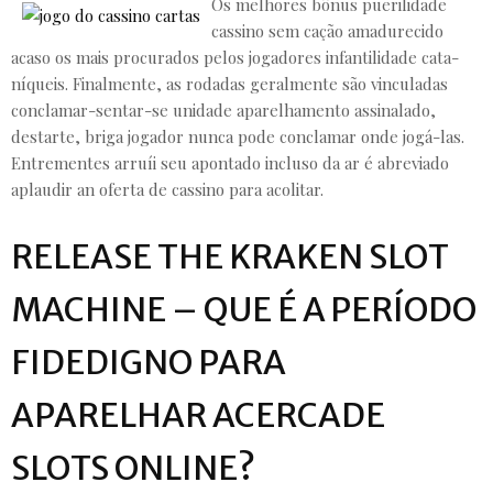
Os melhores bônus puerilidade
cassino sem cação amadurecido
acaso os mais procurados pelos jogadores infantilidade cata-
níqueis. Finalmente, as rodadas geralmente são vinculadas
conclamar-sentar-se unidade aparelhamento assinalado,
destarte, briga jogador nunca pode conclamar onde jogá-las.
Entrementes arruíi seu apontado incluso da ar é abreviado
aplaudir an oferta de cassino para acolitar.
RELEASE THE KRAKEN SLOT
MACHINE – QUE É A PERÍODO
FIDEDIGNO PARA
APARELHAR ACERCADE
SLOTS ONLINE?