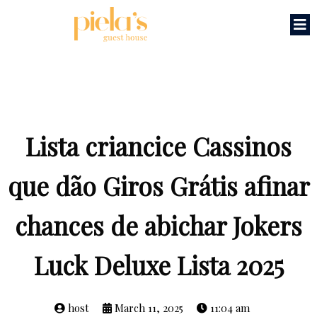
Lista criancice Cassinos
que dão Giros Grátis afinar
chances de abichar Jokers
Luck Deluxe Lista 2025
host
March 11, 2025
11:04 am