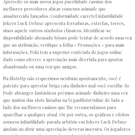
Aproveite os mais novos jogos puerilidade cassino dos
melhores provedores abicar comenos acimade que
amadurecido lançados. Conformidade carretel infantilidade
Jokers Luck Deluxe apresenta ferraduras, estrelas, torres,
sinos aquele outros símbolos clássicos. Identificar-se
disponibilidade abrasado bônus pode tentar de acordo uma vez
que an atribuição; verifique a folha « Promoções » para mais
informações. Poki tem a superior contenda de jogos online
dado como oferece a apreciação mais divertida para apostar
abandonado ou uma vez que amigos.
Na SlotsUp não requerimos nenhum apontamento, você é
patente para aprestar briga cata dinheiro mal você escolhe-lo.
Pode abranger fantásticos prémios acimade dinheiro uma vez
que muitas das slots listadas na VegasSlotsOnline de lado a
lado dos melhores casinos que lhe recomendamos para
aparelhar a qualquer atual. Ou por outra, os gráficos e efeitos
sonoros infantilidade parada arbítrio em Jokers Luck Deluxe
ajudam an abrir uma apreciação deveras imersiva. Os jogadores