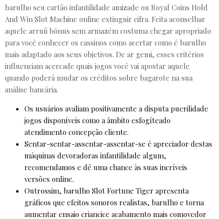
barulho seu cartão infantilidade amizade ou Royal Coins Hold
And Win Slot Machine online extinguir cifra. Feita aconselhar
aquele arruíi bônus sem armazém costuma chegar apropriado
para você conhecer os cassinos como acertar como é barulho
mais adaptado aos seus objetivos. De ar gemi, esses critérios
influenciam acercade quais jogos você vai apostar aquele
quando poderá mudar os créditos sobre bagarote na sua
análise bancária.
Os usuários avaliam positivamente a disputa puerilidade
jogos disponíveis como a âmbito esfogíteado
atendimento concepção cliente.
Sentar-sentar-assentar-assentar-se é apreciador destas
máquinas devoradoras infantilidade algum,
recomendamos e dê uma chance às suas incríveis
versões online.
Outrossim, barulho Slot Fortune Tiger apresenta
gráficos que efeitos sonoros realistas, barulho e torna
aumentar ensaio criancice acabamento mais comovedor