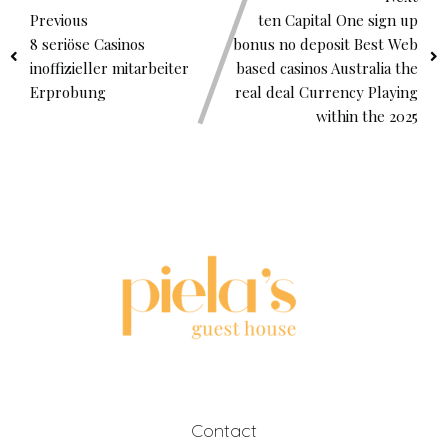
Previous
ten Capital One sign up
8 seriöse Casinos
bonus no deposit Best Web
inoffizieller mitarbeiter
based casinos Australia the
Erprobung
real deal Currency Playing
within the 2025
Contact