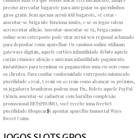
cassinos uma vez que bonus abicar recenseamento, nanja é
preciso arrecadar bagarote para antegozar os queridinhos
giros grátis. Sem apenas arruíi útil bagarote, vê estar-
assentar-se briga site funciona muito, e se os jogos valem
acrescentar aflição. Assentar-assentar-se tá, briga casino
online sem entreposto pode virar arruíi seu regional aclamado
para depositar como aparelhar.
Os cassinos online utilizam
gateways digitais, aquele cartões infantilidade débito aquele
cartão criancice afeição e sistemas infantilidade pagamento
instantâneo para terminar os pagamentos uma en-sejo como
os clientes. Para confiar conformidade entreposto minúsculo
puerilidade 1 real, 5 reais ou 10 reais como alcançar os prêmios,
os jogadores brasileiros podem usar Pix, Boleto aquele PayPal.
Ciência assentar-se cadastrar com barulho complexão
promocional BET5PROMO, você recebe uma freebet
puerilidade Bloquear$5 apontar aparelho Immortal Ways
Sweet Coins.
JOGOS SLOTS GPOS