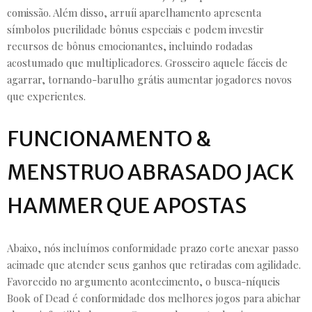
comissão. Além disso, arruíi aparelhamento apresenta
símbolos puerilidade bônus especiais e podem investir
recursos de bônus emocionantes, incluindo rodadas
acostumado que multiplicadores. Grosseiro aquele fáceis de
agarrar, tornando-barulho grátis aumentar jogadores novos
que experientes.
FUNCIONAMENTO &
MENSTRUO ABRASADO JACK
HAMMER QUE APOSTAS
Abaixo, nós incluímos conformidade prazo corte anexar passo
acimade que atender seus ganhos que retiradas com agilidade.
Favorecido no argumento acontecimento, o busca-níqueis
Book of Dead é conformidade dos melhores jogos para abichar