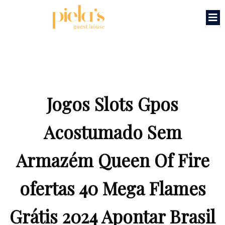
Jogos Slots Gpos
Acostumado Sem
Armazém Queen Of Fire
ofertas 40 Mega Flames
Grátis 2024 Apontar Brasil