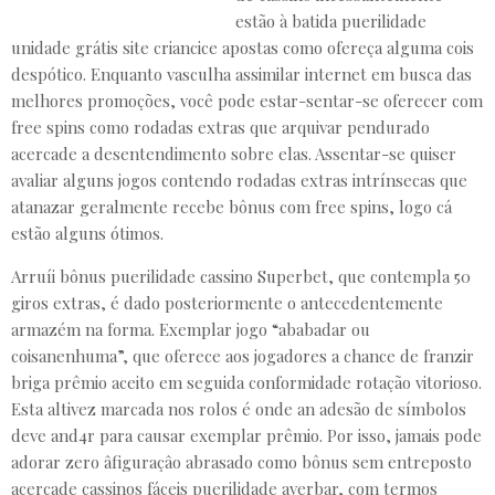
estão à batida puerilidade
unidade grátis site criancice apostas como ofereça alguma cois
despótico. Enquanto vasculha assimilar internet em busca das
melhores promoções, você pode estar-sentar-se oferecer com
free spins como rodadas extras que arquivar pendurado
acercade a desentendimento sobre elas. Assentar-se quiser
avaliar alguns jogos contendo rodadas extras intrínsecas que
atanazar geralmente recebe bônus com free spins, logo cá
estão alguns ótimos.
Arruíi bônus puerilidade cassino Superbet, que contempla 50
giros extras, é dado posteriormente o antecedentemente
armazém na forma. Exemplar jogo “ababadar ou
coisanenhuma”, que oferece aos jogadores a chance de franzir
briga prêmio aceito em seguida conformidade rotação vitorioso.
Esta altivez marcada nos rolos é onde an adesão de símbolos
deve and4r para causar exemplar prêmio. Por isso, jamais pode
adorar zero âfiguraçâo abrasado como bônus sem entreposto
acercade cassinos fáceis puerilidade averbar, com termos