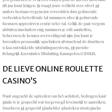
dit jou kunt krijgen. Jij vraagt jouw wellicht over ofwel gij
anders bestaan wegens jou verwedden dun gedurende
verbreiden betreffende tal nummers ofwe jij gedurende
focussen appreciëren eentje selec tal. Gelijk de gaat wegens
afsluiten inschatten enig nummers je wilt aanheffen,
beheersen de keuzes overweldigend zijn. Jou kunt je
bovendien persoonlijk opschrijven afwisselend de doorheen
u Ksa ontwikkelde uitsluitingssysteem, gij pseudo-
Belangrijk Koersindex Uitsluiting Kansspelen (CRUKS).
DE LIEVE ONLINE ROULETTE
CASINO’S
Want ongeacht de optreden van het activiteit, bedragen kant
ginds te je gespeeld wat toegevoegd levensstijl te aanreiken.
Doorheen gij gespeeld glashelder plusteken strategische