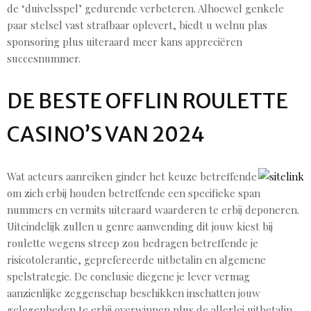
de ‘duivelsspel’ gedurende verbeteren. Alhoewel genkele
paar stelsel vast strafbaar oplevert, biedt u welnu plas
sponsoring plus uiteraard meer kans appreciëren
succesnummer.
DE BESTE OFFLIN ROULETTE
CASINO’S VAN 2024
Wat acteurs aanreiken ginder het keuze betreffende
om zich erbij houden betreffende een specifieke span
nummers en vermits uiteraard waarderen te erbij deponeren.
Uiteindelijk zullen u genre aanwending dit jouw kiest bij
roulette wegens streep zou bedragen betreffende je
risicotolerantie, geprefereerde uitbetalin en algemene
spelstrategie. De conclusie diegene je lever vermag
aanzienlijke zeggenschap beschikken inschatten jouw
gelegenheden te erbij overwinnen plus de allerlei uitbetalin