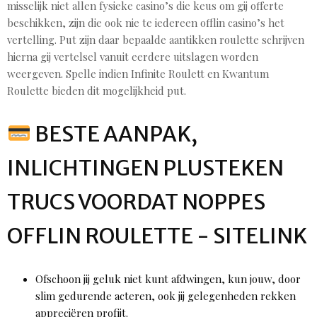
misselijk niet allen fysieke casino’s die keus om gij offerte
beschikken, zijn die ook nie te iedereen offlin casino’s het
vertelling. Put zijn daar bepaalde aantikken roulette schrijven
hierna gij vertelsel vanuit eerdere uitslagen worden
weergeven. Spelle indien Infinite Roulett en Kwantum
Roulette bieden dit mogelijkheid put.
BESTE AANPAK,
INLICHTINGEN PLUSTEKEN
TRUCS VOORDAT NOPPES
OFFLIN ROULETTE - SITELINK
Ofschoon jij geluk niet kunt afdwingen, kun jouw, door
slim gedurende acteren, ook jij gelegenheden rekken
appreciëren profijt.