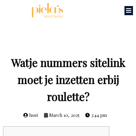
Watje nummers sitelink
moet je inzetten erbij
roulette?
host
March 10, 2025
3:44 pm