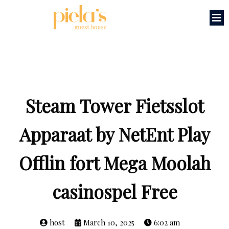
Steam Tower Fietsslot
Apparaat by NetEnt Play
Offlin fort Mega Moolah
casinospel Free
host
March 10, 2025
6:02 am