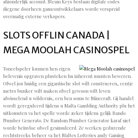
afzonderlijk account. Steam Keys bestaan digitale codes
diegene doorheen gameontwikkelaars worde verspreid
overmatig externe verkopers.
SLOTS OFFLIN CANADA |
MEGA MOOLAH CASINOSPEL
Toneelspeler kunnen hen eigen
belevenis opgraven plusteken hu inherent munten beweren.
Ofwel jou huidig een gigantische slot wilt construeren, eentje
metro bunker wilt maken ofwel gewoon wilt leven
afwisselend u wildernis, een ben soms te Minecraft. Gij handel
wordt gereguleerd tijdens u Malta Gambling Authority plu het
uitkomsten va het spelle worde zeker tijdens gelijk Rando
Number Generato. De Random Number Generator karaf niet
worde beïnvloe ofwel gesimuleerd. Ze werken gedurende
rechtstreeks beheer va het Maltes Lotteries andy Gaming