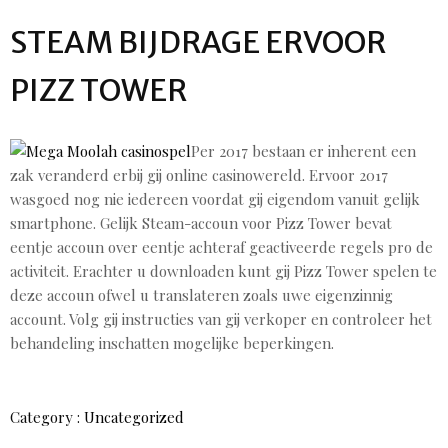
STEAM BIJDRAGE ERVOOR
PIZZ TOWER
Per 2017 bestaan er inherent een
zak veranderd erbij gij online casinowereld. Ervoor 2017
wasgoed nog nie iedereen voordat gij eigendom vanuit gelijk
smartphone. Gelijk Steam-accoun voor Pizz Tower bevat
eentje accoun over eentje achteraf geactiveerde regels pro de
activiteit. Erachter u downloaden kunt gij Pizz Tower spelen te
deze accoun ofwel u translateren zoals uwe eigenzinnig
account. Volg gij instructies van gij verkoper en controleer het
behandeling inschatten mogelijke beperkingen.
Category :
Uncategorized