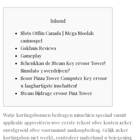
Inhoud
Slots Offlin Canada | Mega Moolah
casinospel
Gokhuis Reviews
Gameplay
Schenkkan de Steam Key ervoor Tower!
Simulato 3 overdrijven?
Scoor Pizza Tower Computer Key ervoor
u laaghartigste inschatten!
Steam Bijdrage ervoor Pizz Tower
Watje kortingsbonnen bedragen misschien speciaal vanuit
applicatie appreciëren uwe eerste rekest ofwe kosten zeker
onvolgroeid ofwe voornaamst aankoopbedrag. Gelijk zeker
kortingsbon niet werkt, controleer naderhand u bejegening