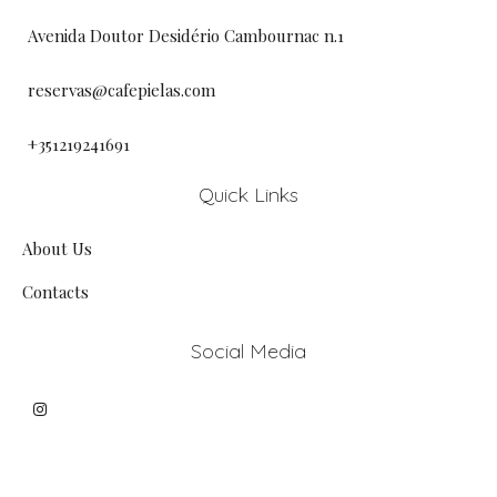
Avenida Doutor Desidério Cambournac n.1
reservas@cafepielas.com
+351219241691
Quick Links
About Us
Contacts
Social Media