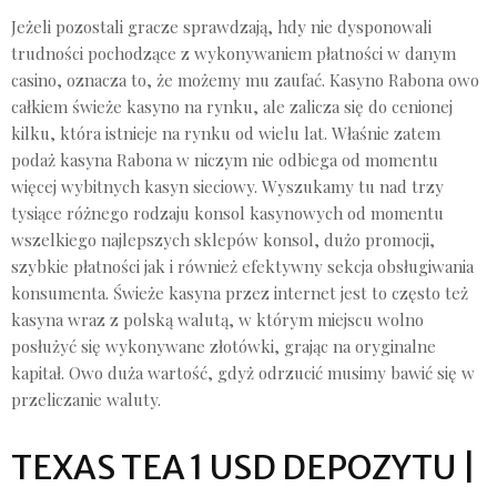
Jeżeli pozostali gracze sprawdzają, hdy nie dysponowali
trudności pochodzące z wykonywaniem płatności w danym
casino, oznacza to, że możemy mu zaufać. Kasyno Rabona owo
całkiem świeże kasyno na rynku, ale zalicza się do cenionej
kilku, która istnieje na rynku od wielu lat. Właśnie zatem
podaż kasyna Rabona w niczym nie odbiega od momentu
więcej wybitnych kasyn sieciowy.
Wyszukamy tu nad trzy
tysiące różnego rodzaju konsol kasynowych od momentu
wszelkiego najlepszych sklepów konsol, dużo promocji,
szybkie płatności jak i również efektywny sekcja obsługiwania
konsumenta. Świeże kasyna przez internet jest to często też
kasyna wraz z polską walutą, w którym miejscu wolno
posłużyć się wykonywane złotówki, grając na oryginalne
kapitał. Owo duża wartość, gdyż odrzucić musimy bawić się w
przeliczanie waluty.
TEXAS TEA 1 USD DEPOZYTU |