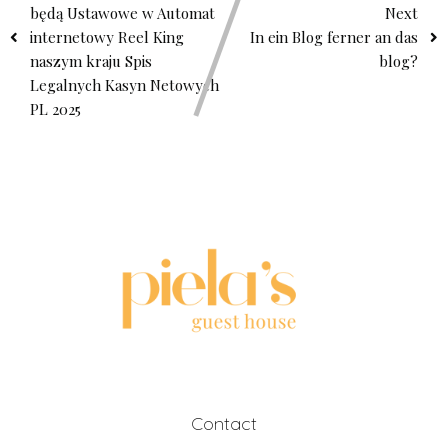
będą Ustawowe w Automat
Next
internetowy Reel King
In ein Blog ferner an das
naszym kraju Spis
blog?
Legalnych Kasyn Netowych
PL 2025
Contact