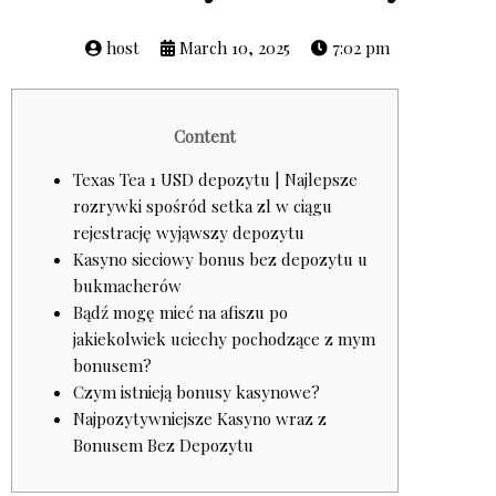
host
March 10, 2025
7:02 pm
Content
Texas Tea 1 USD depozytu | Najlepsze
rozrywki spośród setka zl w ciągu
rejestrację wyjąwszy depozytu
Kasyno sieciowy bonus bez depozytu u
bukmacherów
Bądź mogę mieć na afiszu po
jakiekolwiek uciechy pochodzące z mym
bonusem?
Czym istnieją bonusy kasynowe?
Najpozytywniejsze Kasyno wraz z
Bonusem Bez Depozytu