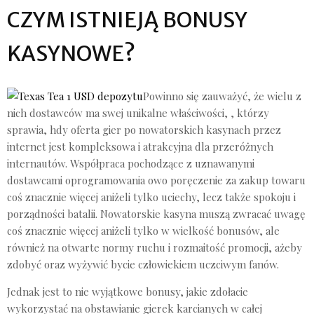
CZYM ISTNIEJĄ BONUSY
KASYNOWE?
Powinno się zauważyć, że wielu z
nich dostawców ma swej unikalne właściwości, , którzy
sprawia, hdy oferta gier po nowatorskich kasynach przez
internet jest kompleksowa i atrakcyjna dla przeróżnych
internautów. Współpraca pochodzące z uznawanymi
dostawcami oprogramowania owo poręczenie za zakup towaru
coś znacznie więcej aniżeli tylko uciechy, lecz także spokoju i
porządności batalii. Nowatorskie kasyna muszą zwracać uwagę
coś znacznie więcej aniżeli tylko w wielkość bonusów, ale
również na otwarte normy ruchu i rozmaitość promocji, ażeby
zdobyć oraz wyżywić bycie człowiekiem uczciwym fanów.
Jednak jest to nie wyjątkowe bonusy, jakie zdołacie
wykorzystać na obstawianie gierek karcianych w całej