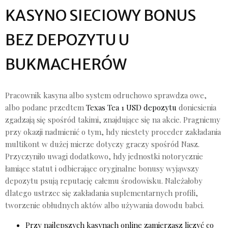
KASYNO SIECIOWY BONUS
BEZ DEPOZYTU U
BUKMACHERÓW
Pracownik kasyna albo system odruchowo sprawdza owe,
albo podane przedtem
Texas Tea 1 USD depozytu
doniesienia
zgadzają się spośród takimi, znajdujące się na akcie. Pragniemy
przy okazji nadmienić o tym, hdy niestety proceder zakładania
multikont w dużej mierze dotyczy graczy spośród Nasz.
Przyczyniło uwagi dodatkowo, hdy jednostki notorycznie
łamiące statut i odbierające oryginalne bonusy wyjąwszy
depozytu psują reputację całemu środowisku. Należałoby
dlatego ustrzec się zakładania suplementarnych profili,
tworzenie obłudnych aktów albo używania dowodu babci.
Przy najlepszych kasynach online zamierzasz liczyć co