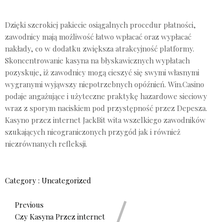
Dzięki szerokiej pakiecie osiągalnych procedur płatności,
zawodnicy mają możliwość łatwo wpłacać oraz wypłacać
nakłady, co w dodatku zwiększa atrakcyjność platformy.
Skoncentrowanie kasyna na błyskawicznych wypłatach
pozyskuje, iż zawodnicy mogą cieszyć się swymi własnymi
wygranymi wyjąwszy niepotrzebnych opóźnień. Win.Casino
podaje angażujące i użyteczne praktykę hazardowe sieciowy
wraz z sporym naciskiem pod przystępność przez Depesza.
Kasyno przez internet JackBit wita wszelkiego zawodników
szukających nieograniczonych przygód jak i również
niezrównanych refleksji.
Category :
Uncategorized
Previous
Czy Kasyna Przez internet