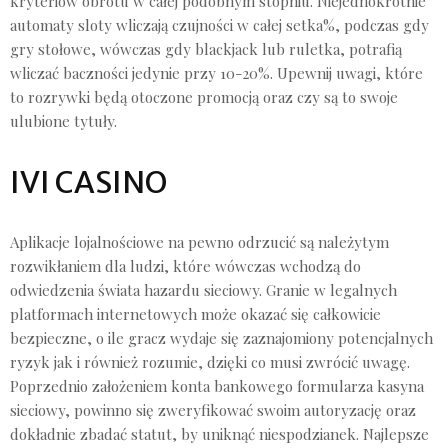
kryteriów obrotu w całej podobnym stopniu. Niejednokrotnie
automaty sloty wliczają czujności w całej setka%, podczas gdy
gry stołowe, wówczas gdy blackjack lub ruletka, potrafią
wliczać baczności jedynie przy 10-20%. Upewnij uwagi, które
to rozrywki będą otoczone promocją oraz czy są to swoje
ulubione tytuły.
IVI CASINO
Aplikacje lojalnościowe na pewno odrzucić są należytym
rozwikłaniem dla ludzi, które wówczas wchodzą do
odwiedzenia świata hazardu sieciowy. Granie w legalnych
platformach internetowych może okazać się całkowicie
bezpieczne, o ile gracz wydaje się zaznajomiony potencjalnych
ryzyk jak i również rozumie, dzięki co musi zwrócić uwagę.
Poprzednio założeniem konta bankowego formularza kasyna
sieciowy, powinno się zweryfikować swoim autoryzację oraz
dokładnie zbadać statut, by uniknąć niespodzianek. Najlepsze