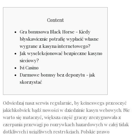
Content
Gra bonusowa Black Horse - Kiedy
błyskawicznie potrafię wypłacić własne
wygrane z kasyna internetowego?
Jak wyselekcjonować bezpieczne kasyno
sieciowy?
Ivi Casino
Darmowe bonusy bez depozytu - jak
skorzystać
Odwiedzaj nasz serwis regularnie, by keineswegs przeoczyć
jakichkolwiek bądź nowości w dziedzinie kasyn webowych. Nie
warto się mataczyć, większa część graczy zrezygnowała z
czerpania przewagi po rozrywkach hazardowych w całej tidak
dotkliwych i uciążliwych restrykcjach. Polskie prawo