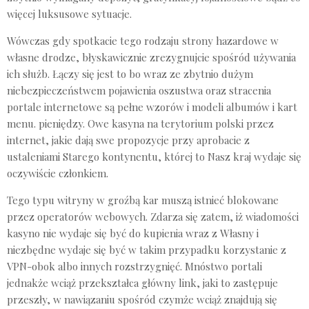
więcej luksusowe sytuacje.
Wówczas gdy spotkacie tego rodzaju strony hazardowe w
własne drodze, błyskawicznie zrezygnujcie spośród używania
ich służb. Łączy się jest to bo wraz ze zbytnio dużym
niebezpieczeństwem pojawienia oszustwa oraz stracenia
portale internetowe są pełne wzorów i modeli albumów i kart
menu. pieniędzy. Owe kasyna na terytorium polski przez
internet, jakie dają swe propozycje przy aprobacie z
ustaleniami Starego kontynentu, której to Nasz kraj wydaje się
oczywiście członkiem.
Tego typu witryny w groźbą kar muszą istnieć blokowane
przez operatorów webowych. Zdarza się zatem, iż wiadomości
kasyno nie wydaje się być do kupienia wraz z Własny i
niezbędne wydaje się być w takim przypadku korzystanie z
VPN-obok albo innych rozstrzygnięć. Mnóstwo portali
jednakże wciąż przekształca główny link, jaki to zastępuje
przeszły, w nawiązaniu spośród czymże wciąż znajdują się