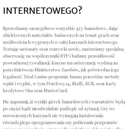
INTERNETOWEGO?
Sprawdzamy szczegółowo wszystkie gry hazardowe, dając
obiektywnych materiałów badawczych na temat grach oraz
możliwościach wygranych w całej kasynach internetowego.
Testując automaty oraz rozrywki sowie, nastawiamy specjalną
obserwację na współczynniki RTP i badamy prawidłowość
prowadzonej rywalizacji. Kasyno ma autoryzację wydaną za
pośrednictwem Ministerstwo Zasobów, jak potwierdza jego
legalność. Total Casino proponuje fanom przeróżne metody
wpłat i wypłat, w tym Przelewy24, Skrill, BLIK oraz karty
kredytowe Visa oraz MasterCard.
Nie zapomnij, iż wyniki gierek hazardowych i warsztatów będą
po części bądź nieodwołalnie podległe od sytuacji. Gry we
nowoczesnych kasynach nie wymagają instalowania
równoległego oprogramowania czy pobierania programów