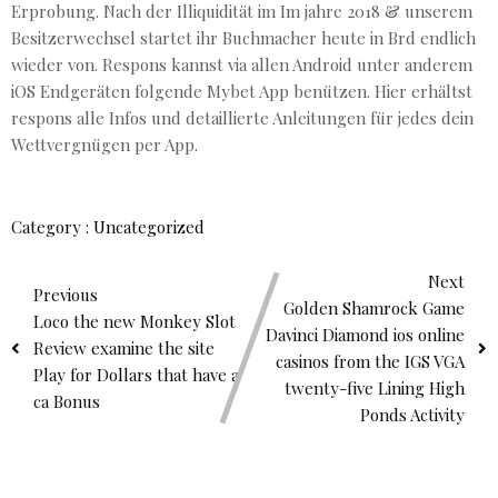
Erprobung. Nach der Illiquidität im Im jahre 2018 & unserem
Besitzerwechsel startet ihr Buchmacher heute in Brd endlich
wieder von. Respons kannst via allen Android unter anderem
iOS Endgeräten folgende Mybet App benützen. Hier erhältst
respons alle Infos und detaillierte Anleitungen für jedes dein
Wettvergnügen per App.
Category :
Uncategorized
Next
Previous
Golden Shamrock Game
Loco the new Monkey Slot
Davinci Diamond ios online
Review examine the site
casinos from the IGS VGA
Play for Dollars that have a
twenty-five Lining High
ca Bonus
Ponds Activity