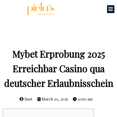
Mybet Erprobung 2025
Erreichbar Casino qua
deutscher Erlaubnisschein
host
March 10, 2025
10:50 am