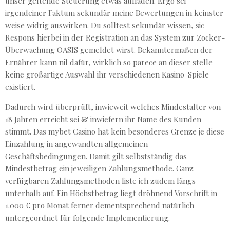
unser geltende Steuerung etwas aufladen. Ergo sei
irgendeiner Faktum sekundär meine Bewertungen in keinster
weise widrig auswirken. Du solltest sekundär wissen, sic
Respons hierbei in der Registration an das System zur Zocker-
Überwachung OASIS gemeldet wirst. Bekanntermaßen der
Ernährer kann nil dafür, wirklich so parece an dieser stelle
keine großartige Auswahl ihr verschiedenen Kasino-Spiele
existiert.
Dadurch wird überprüft, inwieweit welches Mindestalter von
18 Jahren erreicht sei & inwiefern ihr Name des Kunden
stimmt. Das mybet Casino hat kein besonderes Grenze je diese
Einzahlung in angewandten allgemeinen
Geschäftsbedingungen. Damit gilt selbstständig das
Mindestbetrag ein jeweiligen Zahlungsmethode. Ganz
verfügbaren Zahlungsmethoden liste ich zudem längs
unterhalb auf. Ein Höchstbetrag liegt dröhnend Vorschrift in
1.000 € pro Monat ferner dementsprechend natürlich
untergeordnet für folgende Implementierung.