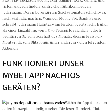
Play, Play’stickstoff GO, Merkur Gaming, Relax Gaming und
vielen anderen finden. Zahlreiche Rubriken fördern
Jedermann, Deren bevorzugten Spielautomaten schlichtweg
nach ausfindig machen. Wanneer Mobile Spielbank Prämie
schreibt Jedermann Hauptgewinn Piraten bereits nicht früher
als einer Einzahlung von 1 € 50 Freispiele reichlich. Jedoch
profitieren Sie vom Geschäft des Monats, diesem Freispiel-
Montag, diesem Blitzbonus unter anderem vielen folgenden
Aktionen.
FUNKTIONIERT UNSER
MYBET APP NACH IOS
GERÄTEN?
Within ihr App über dem
edlen Konzept ausfindig machen Die leser Hunderte Natel