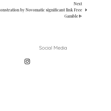
Next
nstration by Novomatic significant link Free
Gamble ᐈ
Social Media