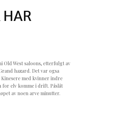
R HAR
i Old West saloons, etterfulgt av
l Grand hazard. Det var ogsa
, Kinesere med kvinner indre
 for elv komme i drift. Påslåt
løpet av noen arve minutter.