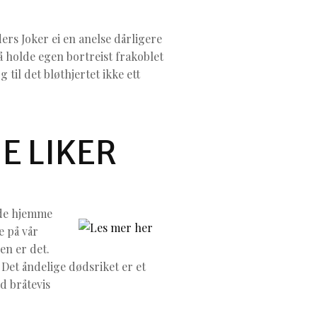
ders Joker ei en anelse dårligere
 holde egen bortreist frakoblet
 til det bløthjertet ikke ett
E LIKER
eide hjemme
e på vår
en er det.
Det åndelige dødsriket er et
d bråtevis