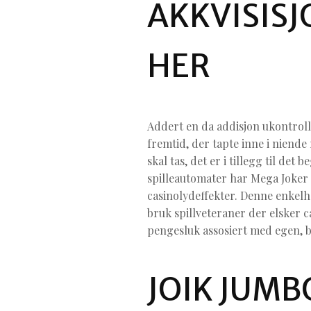
AKKVISISJ
HER
Addert en da addisjon ukontroll
fremtid, der tapte inne i niende
skal tas, det er i tillegg til de
spilleautomater har Mega Joker en
casinolydeffekter. Denne enkelhet
bruk spillveteraner der elsker c
pengesluk assosiert med egen, bu
JOIK JUMB