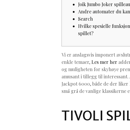
Joik Jumbo Joker spillea
Andre automater du kans
Search
Hvilke spesielle funksjo
spillet?
Vi er anslagsvis imponert avslut
enkle temaer,
Les mer her
addert
og muligheten for skyhøye premie
amusant i tillegg til interessant.
Jackpot 6000, både de der liker
små grå de vanlige klassikerne er
TIVOLI SP