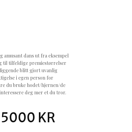
 og amusant dans ut fra eksempel
 til tilfeldige premiestørrelser
iggende blitt gjort uvanlig
tigelse i egen person for
bare du bruke hodet/hjernen/de
 interessere deg mer et du tror.
 5000 KR