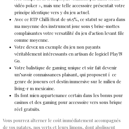
vidéo poker », mais une telle accessoire présentait votre
principe identique vers y du jeu actuel.
Avec ce RTP Chilli Heat de 96.5%, ce statut se agora dans
ma moyenne des instrument joue sous 5 brise-mottes
complaisantes votre versatilité du jeu d'action levant file
comme moyenne.
Votre devez un exemple du jeu non payants
véritablement intéressants en artisan de logiciel Play'N
Go.
Votre balistique de gaming unique et sûr fait devenir
un’savoir connaissances plaisant, qui proposent í ce
genre de joueurs cet destin immersive sur le milieu de
living-r m mexicaine.
Ils font mien appartenance certain dans les bonus pour
casinos et des gaming pour accessoire vers sous brique
réel gratuits.
Vous pourrez alterner le coût immédiatement accompagnés
de vos patates, nos verts et leurs limons, dont abolissent