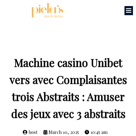
Machine casino Unibet
vers avec Complaisantes
trois Abstraits : Amuser
des jeux avec 3 abstraits
host
March 10, 2025
10:45 am