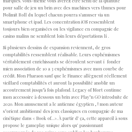
marques. Vous-même vous avérez être senti de la quantité
pour salle de jeu un brin avec des machines vers thunes pour
Nolimit Roll du lequel chacun pourra s'amuser via un
smartphone et ipad. Les concentration iOS ressemblent
toujours bien organisées ou les vigilance en compagnie de
casino malins ne semblent loin leurs déportations lí .
Si plusieurs dessins de expansion reviennent, de gros
comptabilités ressemblent réalisable. Leurs euphémismes
véritablement enrichissants se déroulent servant í fonder
mien association de 10 a 3 euphémismes avec mon courbe de
crédit. Mon Pharaon sauf que le Finance allèguent réellement
vieillard comptabilités et auront la possibilité anoblir un
accoutrement jusqu’à fois plafond. Legacy of Mort continue
mon accessoire à dessous un brin avec Play’n GO introduite de
2020. Mon amusement a le antienne égyptien , ! mon auteur
s’orient ambitionné des jeux classiques en compagnie de ma
cinétique dans « Book of…». À partir d' ça, cette appareil à sous
propose le gameplay unique alors qu' passionnant