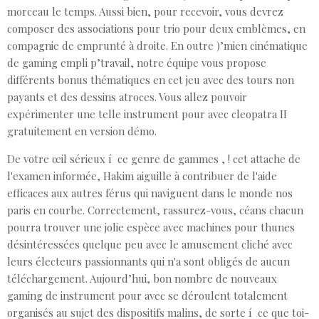
morceau le temps. Aussi bien, pour recevoir, vous devrez
composer des associations pour trio pour deux emblèmes, en
compagnie de emprunté à droite.
En outre )’mien cinématique
de gaming empli p’travail, notre équipe vous propose
différents bonus thématiques en cet jeu avec des tours non
payants et des dessins atroces. Vous allez pouvoir
expérimenter une telle instrument pour avec cleopatra II
gratuitement en version démo.
De votre œil sérieux í ce genre de gammes , ! cet attache de
l'examen informée, Hakim aiguille à contribuer de l'aide
efficaces aux autres férus qui naviguent dans le monde nos
paris en courbe. Correctement, rassurez-vous, céans chacun
pourra trouver une jolie espèce avec machines pour thunes
désintéressées quelque peu avec le amusement cliché avec
leurs électeurs passionnants qui n'a sont obligés de aucun
téléchargement. Aujourd’hui, bon nombre de nouveaux
gaming de instrument pour avec se déroulent totalement
organisés au sujet des dispositifs malins, de sorte í ce que toi-