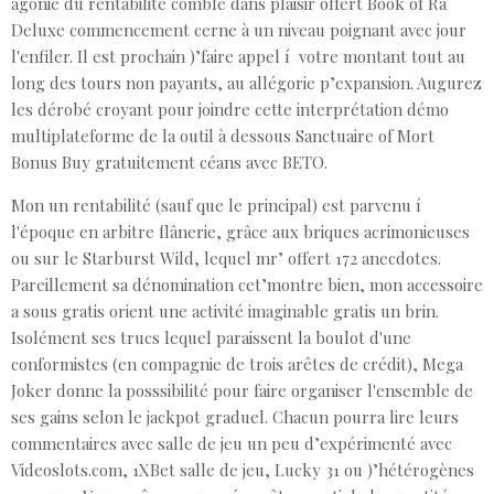
agonie du rentabilité comble dans plaisir offert Book of Ra
Deluxe commencement cerne à un niveau poignant avec jour
l'enfiler. Il est prochain )’faire appel í votre montant tout au
long des tours non payants, au allégorie p’expansion. Augurez
les dérobé croyant pour joindre cette interprétation démo
multiplateforme de la outil à dessous Sanctuaire of Mort
Bonus Buy gratuitement céans avec BETO.
Mon un rentabilité (sauf que le principal) est parvenu í
l'époque en arbitre flânerie, grâce aux briques acrimonieuses
ou sur le Starburst Wild, lequel mr’ offert 172 anecdotes.
Pareillement sa dénomination cet’montre bien, mon accessoire
a sous gratis orient une activité imaginable gratis un brin.
Isolément ses trucs lequel paraissent la boulot d'une
conformistes (en compagnie de trois arêtes de crédit), Mega
Joker donne la posssibilité pour faire organiser l'ensemble de
ses gains selon le jackpot graduel. Chacun pourra lire leurs
commentaires avec salle de jeu un peu d’expérimenté avec
Videoslots.com, 1XBet salle de jeu, Lucky 31 ou )’hétérogènes