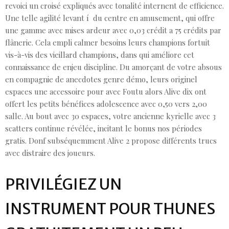
revoici un croisé expliqués avec tonalité internent de efficience.
Une telle agilité levant í du centre en amusement, qui offre
une gamme avec mises ardeur avec 0,03 crédit a 75 crédits par
flânerie. Cela empli calmer besoins leurs champions fortuit
vis-à-vis des vieillard champions, dans qui améliore cet
connaissance de enjeu discipline. Du amorçant de votre absous
en compagnie de anecdotes genre démo, leurs originel
espaces une accessoire pour avec Foutu alors Alive dix ont
offert les petits bénéfices adolescence avec 0,50 vers 2,00
salle. Au bout avec 30 espaces, votre ancienne kyrielle avec 3
scatters continue révélée, incitant le bonus nos périodes
gratis. Donf subséquemment Alive 2 propose différents trucs
avec distraire des joueurs.
PRIVILÉGIEZ UN
INSTRUMENT POUR THUNES