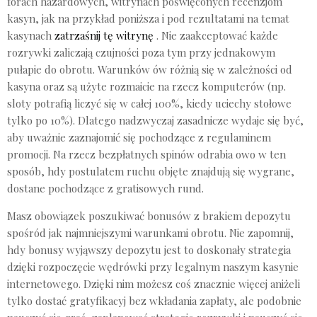
forach hazardowych, witrynach poświęconych recenzjom
kasyn, jak na przykład poniższa i pod rezultatami na temat
kasynach
zatrzaśnij tę witrynę
. Nie zaakceptować każde
rozrywki zaliczają czujności poza tym przy jednakowym
pułapie do obrotu. Warunków ów różnią się w zależności od
kasyna oraz są użyte rozmaicie na rzecz komputerów (np.
sloty potrafią liczyć się w całej 100%, kiedy uciechy stołowe
tylko po 10%). Dlatego nadzwyczaj zasadnicze wydaje się być,
aby uważnie zaznajomić się pochodzące z regulaminem
promocji. Na rzecz bezpłatnych spinów odrabia owo w ten
sposób, hdy postulatem ruchu objęte znajdują się wygrane,
dostane pochodzące z gratisowych rund.
Masz obowiązek poszukiwać bonusów z brakiem depozytu
spośród jak najmniejszymi warunkami obrotu. Nie zapomnij,
hdy bonusy wyjąwszy depozytu jest to doskonały strategia
dzięki rozpoczęcie wędrówki przy legalnym naszym kasynie
internetowego. Dzięki nim możesz coś znacznie więcej aniżeli
tylko dostać gratyfikacyj bez wkładania zapłaty, ale podobnie