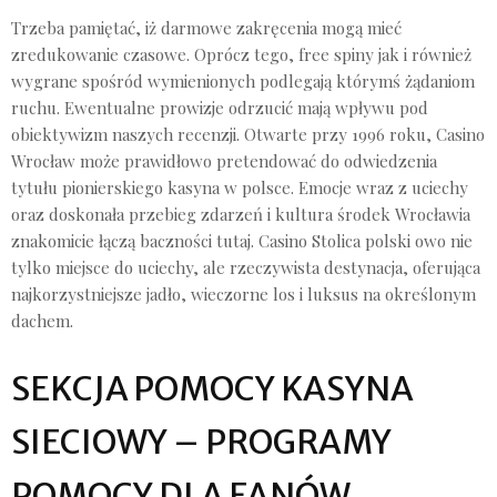
Trzeba pamiętać, iż darmowe zakręcenia mogą mieć
zredukowanie czasowe. Oprócz tego, free spiny jak i również
wygrane spośród wymienionych podlegają którymś żądaniom
ruchu. Ewentualne prowizje odrzucić mają wpływu pod
obiektywizm naszych recenzji. Otwarte przy 1996 roku, Casino
Wrocław może prawidłowo pretendować do odwiedzenia
tytułu pionierskiego kasyna w polsce. Emocje wraz z uciechy
oraz doskonała przebieg zdarzeń i kultura środek Wrocławia
znakomicie łączą baczności tutaj. Casino Stolica polski owo nie
tylko miejsce do uciechy, ale rzeczywista destynacja, oferująca
najkorzystniejsze jadło, wieczorne los i luksus na określonym
dachem.
SEKCJA POMOCY KASYNA
SIECIOWY – PROGRAMY
POMOCY DLA FANÓW