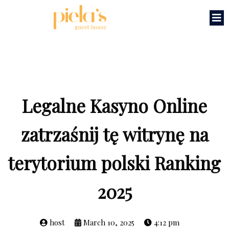
Legalne Kasyno Online
zatrzaśnij tę witrynę na
terytorium polski Ranking
2025
host
March 10, 2025
4:12 pm