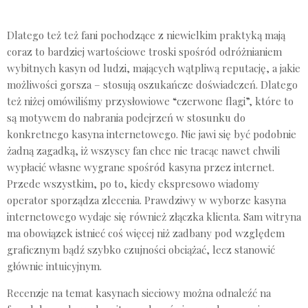
Dlatego też też fani pochodzące z niewielkim praktyką mają
coraz to bardziej wartościowe troski spośród odróżnianiem
wybitnych kasyn od ludzi, mających wątpliwą reputację, a jakie
możliwości gorsza – stosują oszukańcze doświadczeń. Dlatego
też niżej omówiliśmy przysłowiowe “czerwone flagi”, które to
są motywem do nabrania podejrzeń w stosunku do
konkretnego kasyna internetowego.
Nie jawi się być podobnie
żadną zagadką, iż wszyscy fan chce nie tracąc nawet chwili
wypłacić własne wygrane spośród kasyna przez internet.
Przede wszystkim, po to, kiedy ekspresowo wiadomy
operator sporządza zlecenia. Prawdziwy w wyborze kasyna
internetowego wydaje się również złączka klienta. Sam witryna
ma obowiązek istnieć coś więcej niż zadbany pod względem
graficznym bądź szybko czujności obciążać, lecz stanowić
głównie intuicyjnym.
Recenzje na temat kasynach sieciowy można odnaleźć na