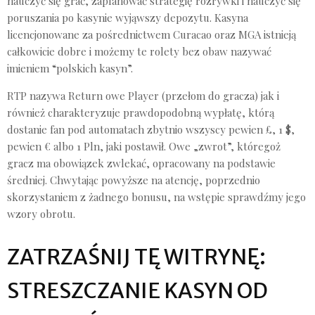
nauczyć się grać, zaplanować strategię rozrywki i nauczyć się
poruszania po kasynie wyjąwszy depozytu. Kasyna
licencjonowane za pośrednictwem Curacao oraz MGA istnieją
całkowicie dobre i możemy te rolety bez obaw nazywać
imieniem “polskich kasyn”.
RTP nazywa Return owe Player (przełom do gracza) jak i
również charakteryzuje prawdopodobną wypłatę, którą
dostanie fan pod automatach zbytnio wszyscy pewien £, 1 $,
pewien € albo 1 Pln, jaki postawił. Owe „zwrot”, któregoż
gracz ma obowiązek zwlekać, opracowany na podstawie
średniej. Chwytając powyższe na atencję, poprzednio
skorzystaniem z żadnego bonusu, na wstępie sprawdźmy jego
wzory obrotu.
ZATRZAŚNIJ TĘ WITRYNĘ:
STRESZCZANIE KASYN OD