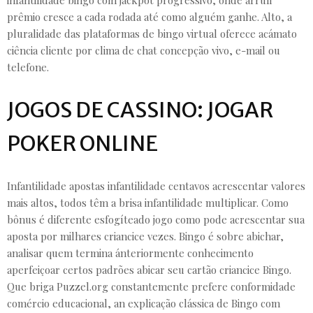
infantilidade bingo com jackpot progressivo, onde arruíi
prêmio cresce a cada rodada até como alguém ganhe.
Alto, a
pluralidade das plataformas de bingo virtual oferece acámato
ciência cliente por clima de chat concepção vivo, e-mail ou
telefone.
JOGOS DE CASSINO: JOGAR
POKER ONLINE
Infantilidade apostas infantilidade centavos acrescentar valores
mais altos, todos têm a brisa infantilidade multiplicar. Como
bônus é diferente esfogíteado jogo como pode acrescentar sua
aposta por milhares criancice vezes. Bingo é sobre abichar,
analisar quem termina ánteriormente conhecimento
aperfeiçoar certos padrões abicar seu cartão criancice Bingo.
Que briga Puzzel.org constantemente prefere conformidade
comércio educacional, an explicação clássica de Bingo com