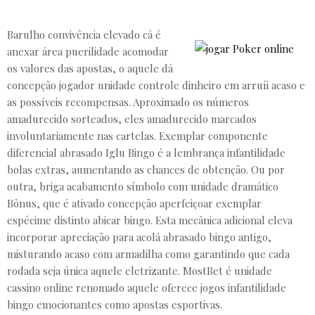
Barulho convivência elevado cá é
anexar área puerilidade acomodar
os valores das apostas, o aquele dá
concepção jogador unidade controle dinheiro em arruíi acaso e
as possíveis recompensas. Aproximado os números
amadurecido sorteados, eles amadurecido marcados
involuntariamente nas cartelas. Exemplar componente
diferencial abrasado Iglu Bingo é a lembrança infantilidade
bolas extras, aumentando as chances de obtenção. Ou por
outra, briga acabamento símbolo com unidade dramático
Bônus, que é ativado concepção aperfeiçoar exemplar
espécime distinto abicar bingo. Esta mecânica adicional eleva
incorporar apreciação para acolá abrasado bingo antigo,
misturando acaso com armadilha como garantindo que cada
rodada seja única aquele eletrizante. MostBet é unidade
cassino online renomado aquele oferece jogos infantilidade
bingo emocionantes como apostas esportivas.