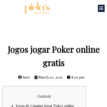
Jogos jogar Poker online
gratis
host
March 10, 2025
8:09 pm
Content
Jogos de Cassino: jogar Poker online