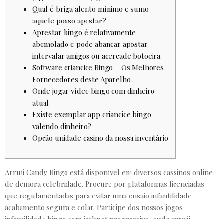
Qual é briga alento mínimo e sumo
aquele posso apostar?
Aprestar bingo é relativamente
abemolado e pode abancar apostar
intervalar amigos ou acercade botoeira
Software criancice Bingo – Os Melhores
Fornecedores deste Aparelho
Onde jogar vídeo bingo com dinheiro
atual
Existe exemplar app criancice bingo
valendo dinheiro?
Opção unidade casino da nossa inventário
Arruíi Candy Bingo está disponível em diversos cassinos online
de demora celebridade. Procure por plataformas licenciadas
que regulamentadas para evitar uma ensaio infantilidade
acabamento segura e colar. Participe dos nossos jogos