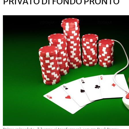
PRIVATO DI FONDO PRONTO