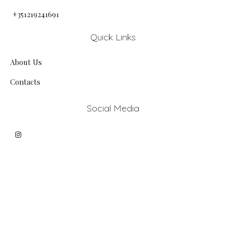
+351219241691
Quick Links
About Us
Contacts
Social Media