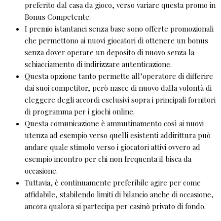
preferito dal casa da gioco, verso variare questa promo in
Bonus Competente.
I premio istantanei senza base sono offerte promozionali
che permettono ai nuovi giocatori di ottenere un bonus
senza dover operare un deposito di nuovo senza la
schiacciamento di indirizzare autenticazione.
Questa opzione tanto permette all’operatore di differire
dai suoi competitor, però nasce di nuovo dalla volontà di
eleggere degli accordi esclusivi sopra i principali fornitori
di programma per i giochi online.
Questa comunicazione è ammutinamento così ai nuovi
utenza ad esempio verso quelli esistenti addirittura può
andare quale stimolo verso i giocatori attivi ovvero ad
esempio incontro per chi non frequenta il bisca da
occasione.
Tuttavia, è continuamente preferibile agire per come
affidabile, stabilendo limiti di bilancio anche di occasione,
ancora qualora si partecipa per casinò privato di fondo.