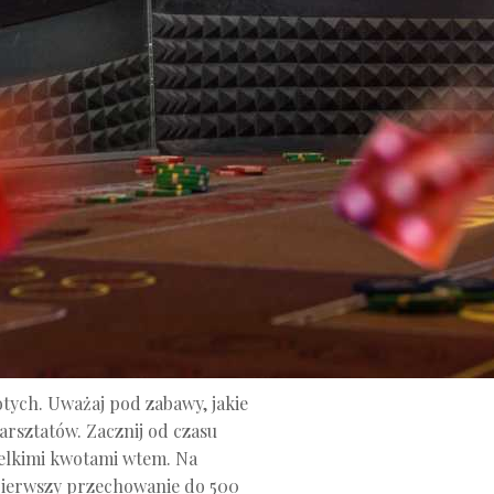
otych. Uważaj pod zabawy, jakie
rsztatów. Zacznij od czasu
ielkimi kwotami wtem. Na
pierwszy przechowanie do 500