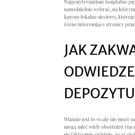
Najpozytywniejsze bezpłatne pięć
samodzielnie wybrać, na którym
kasyno lokalne sieciowy, któreg
różne interesujące stronicy prz
JAK ZAKW
ODWIEDZE
DEPOZYTU
Właśnie jest to wcale nie może 
mogą mieć wiele obostrzeń i łą
się faktycznie świetnie, że aż c