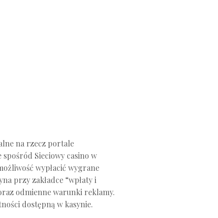
alne na rzecz portale
e spośród Sieciowy casino w
i możliwość wypłacić wygrane
yna przy zakładce “wpłaty i
 oraz odmienne warunki reklamy.
tności dostępną w kasynie.