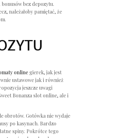
d bonusów bez depozytu.
cz, należałoby pamiętać, że
om.
POZYTU
omaty online
gierek, jak jest
ównie ustawowe jak i również
ropozycja jeszcze uwagi
weet Bonanza slot online, ale i
le obrotów. Gotówka nie wydaje
nusy po kasynach. Bardzo
atne spiny. Pokrótce tego