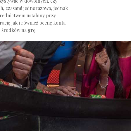
zystywać w dowolnych, czy
ch, czasami jednorazowo, jednak
ośrednictwem ustalony przy
rację jak i również ocenę konta
ą środków na grę.