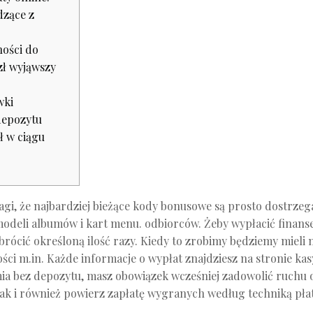
dzące z
ności do
zł wyjąwszy
wki
depozytu
ł w ciągu
gi, że najbardziej bieżące kody bonusowe są prosto dostrzeg
odeli albumów i kart menu. odbiorców. Żeby wypłacić finans
obrócić określoną ilość razy. Kiedy to zrobimy będziemy miel
ści m.in.
Każde informacje o wypłat znajdziesz na stronie kas
mia bez depozytu, masz obowiązek wcześniej zadowolić ruchu
jak i również powierz zapłatę wygranych według techniką pła