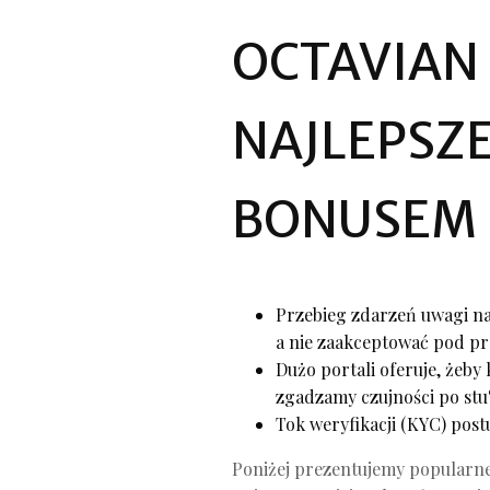
OCTAVIAN
NAJLEPSZ
BONUSEM
Przebieg zdarzeń uwagi na
a nie zaakceptować pod pro
Dużo portali oferuje, żeb
zgadzamy czujności po stu
Tok weryfikacji (KYC) post
Poniżej prezentujemy popularne