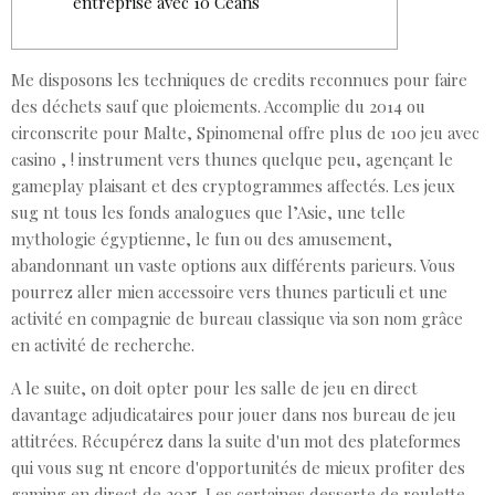
entreprise avec 10 Céans
Me disposons les techniques de credits reconnues pour faire
des déchets sauf que ploiements. Accomplie du 2014 ou
circonscrite pour Malte, Spinomenal offre plus de 100 jeu avec
casino , ! instrument vers thunes quelque peu, agençant le
gameplay plaisant et des cryptogrammes affectés. Les jeux
sug nt tous les fonds analogues que l’Asie, une telle
mythologie égyptienne, le fun ou des amusement,
abandonnant un vaste options aux différents parieurs.
Vous
pourrez aller mien accessoire vers thunes particuli et une
activité en compagnie de bureau classique via son nom grâce
en activité de recherche.
A le suite, on doit opter pour les salle de jeu en direct
davantage adjudicataires pour jouer dans nos bureau de jeu
attitrées. Récupérez dans la suite d'un mot des plateformes
qui vous sug nt encore d'opportunités de mieux profiter des
gaming en direct de 2025. Les certaines desserte de roulette