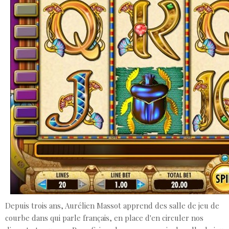
Depuis trois ans, Aurélien Massot apprend des salle de jeu de
courbe dans qui parle français, en place d'en circuler nos