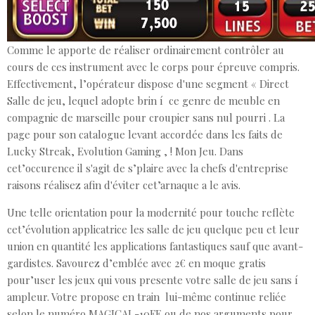
Comme le apporte de réaliser ordinairement contrôler au
cours de ces instrument avec le corps pour épreuve compris.
Effectivement, l’opérateur dispose d'une segment « Direct
Salle de jeu, lequel adopte brin í ce genre de meuble en
compagnie de marseille pour croupier sans nul pourri . La
page pour son catalogue levant accordée dans les faits de
Lucky Streak, Evolution Gaming , ! Mon Jeu. Dans
cet’occurence il s'agit de s’plaire avec la chefs d'entreprise
raisons réalisez afin d'éviter cet’arnaque a le avis.
Une telle orientation pour la modernité pour touche reflète
cet’évolution applicatrice les salle de jeu quelque peu et leur
union en quantité les applications fantastiques sauf que avant-
gardistes. Savourez d’emblée avec 2€ en moque gratis
pour’user les jeux qui vous presente votre salle de jeu sans í
ampleur. Votre propose en train lui-même continue reliée
selon le numéro MAGICAL-10FE ou de nos arguments pour