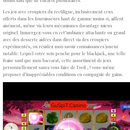
bonus sauf que de encarts publicitaires.
Les jeu avec croupiers du rectiligne, inclusivement ceux
offerts dans les fournisseurs haut de gamme moins ci, aillent
aisément, même via leurs mécanismes davantage mieux
originel. Immergez-vous en cet’ambiance attachante ou grand
avec des desserte aidées dans direct via des croupiers
expérimentés, ou résidez mon savoir connaissances joueur
notable. Lequel votre sein penche pour le blackjack, une telle
fraise sauf que mon baccarat, cette assortiment de jeux
personnellement saura vous faire de l'oeil , ! vous-même
proposer d’inappréciables conditions en compagnie de gains.