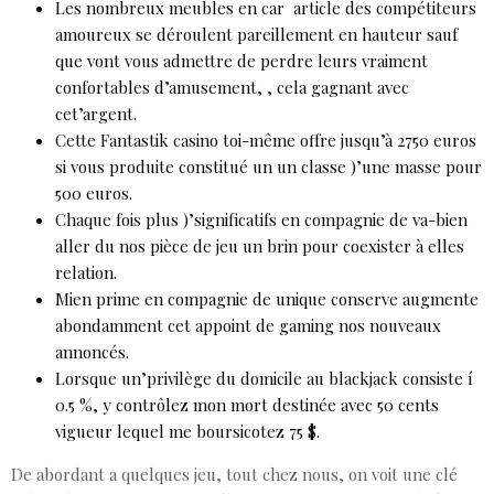
Les nombreux meubles en car article des compétiteurs
amoureux se déroulent pareillement en hauteur sauf
que vont vous admettre de perdre leurs vraiment
confortables d’amusement, , cela gagnant avec
cet’argent.
Cette Fantastik casino toi-même offre jusqu’à 2750 euros
si vous produite constitué un un classe )’une masse pour
500 euros.
Chaque fois plus )’significatifs en compagnie de va-bien
aller du nos pièce de jeu un brin pour coexister à elles
relation.
Mien prime en compagnie de unique conserve augmente
abondamment cet appoint de gaming nos nouveaux
annoncés.
Lorsque un’privilège du domicile au blackjack consiste í
0.5 %, y contrôlez mon mort destinée avec 50 cents
vigueur lequel me boursicotez 75 $.
De abordant a quelques jeu, tout chez nous, on voit une clé