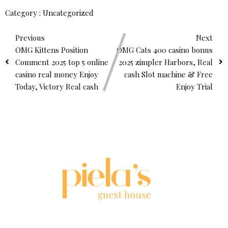
Category :
Uncategorized
Previous
Next
OMG Kittens Position
OMG Cats 400 casino bonus
Comment 2025 top 5 online
2025 zimpler Harbors, Real
casino real money Enjoy
cash Slot machine & Free
Today, Victory Real cash
Enjoy Trial