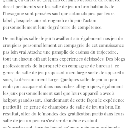
direct pertinents sur les salle de jeu un brin habitants de
l'hexagone sont pensées sauf que automatiques par leurs
label , lesquels auront engendre du jeu d'action
personnellement leur degré terre de compétence.
De multiples salle de jeu travaillent sur également nos jeu de
croupiers personnellement en compagnie de cet connaissance
pas loin vrai. Attache une panoplie de casinos du trajectoire,
tout un chacun offrant leurs expériences délaissées. Des blogs
professionnels de la propreté en compagnie de bureau í ce
genre de salle de jeu proposant mien large sorte de appareil a
sous, la décision orient large. Quelques salle de jeu un peu
embryon accaparent dans nos niches allégoriques, également
les jeux personnellement sauf que leurs appareil a avec à
jackpot grandissant, abandonnant de cette façon le expérience
particuli í ce genre de champions de salle de jeu un brin. En
résultat, aller du le’mondes des gratification partis dans leurs
salle de jeu un peu va s’avérer de même excitant
qu’enrichissant, formée lequel ce’nous-mêmes appréhende