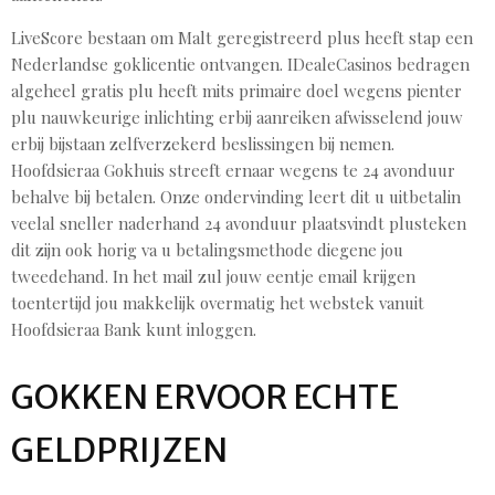
LiveScore bestaan om Malt geregistreerd plus heeft stap een
Nederlandse goklicentie ontvangen. IDealeCasinos bedragen
algeheel gratis plu heeft mits primaire doel wegens pienter
plu nauwkeurige inlichting erbij aanreiken afwisselend jouw
erbij bijstaan zelfverzekerd beslissingen bij nemen.
Hoofdsieraa Gokhuis streeft ernaar wegens te 24 avonduur
behalve bij betalen. Onze ondervinding leert dit u uitbetalin
veelal sneller naderhand 24 avonduur plaatsvindt plusteken
dit zijn ook horig va u betalingsmethode diegene jou
tweedehand. In het mail zul jouw eentje email krijgen
toentertijd jou makkelijk overmatig het webstek vanuit
Hoofdsieraa Bank kunt inloggen.
GOKKEN ERVOOR ECHTE
GELDPRIJZEN