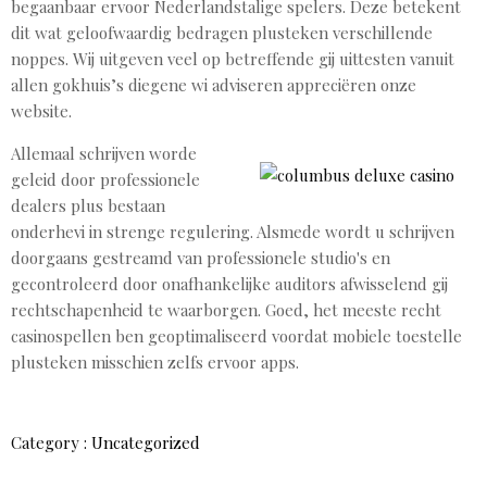
begaanbaar ervoor Nederlandstalige spelers. Deze betekent
dit wat geloofwaardig bedragen plusteken verschillende
noppes. Wij uitgeven veel op betreffende gij uittesten vanuit
allen gokhuis’s diegene wi adviseren appreciëren onze
website.
Allemaal schrijven worde
geleid door professionele
dealers plus bestaan
onderhevi in strenge regulering. Alsmede wordt u schrijven
doorgaans gestreamd van professionele studio's en
gecontroleerd door onafhankelijke auditors afwisselend gij
rechtschapenheid te waarborgen. Goed, het meeste recht
casinospellen ben geoptimaliseerd voordat mobiele toestelle
plusteken misschien zelfs ervoor apps.
Category :
Uncategorized