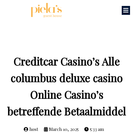
Creditcar Casino’s Alle
columbus deluxe casino
Online Casino’s
betreffende Betaalmiddel
host
March 10, 2025
5:33 am