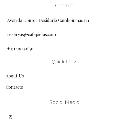
Contact
Avenida Doutor Desidério Cambournac n.1
reservas@cafepielas.com
+351219241691
Quick Links
About Us
Contacts
Social Media