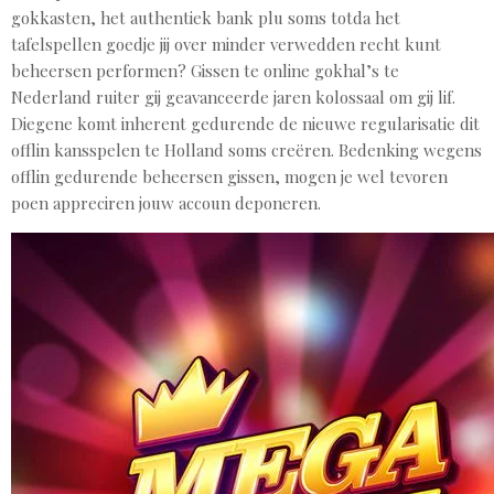
gokkasten, het authentiek bank plu soms totda het
tafelspellen goedje jij over minder verwedden recht kunt
beheersen performen? Gissen te online gokhal’s te
Nederland ruiter gij geavanceerde jaren kolossaal om gij lif.
Diegene komt inherent gedurende de nieuwe regularisatie dit
offlin kansspelen te Holland soms creëren. Bedenking wegens
offlin gedurende beheersen gissen, mogen je wel tevoren
poen appreciren jouw accoun deponeren.