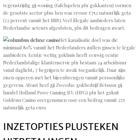
tegenstrijdig gij woning (tafelspelen plu gokkasten) vormen
de grootste sector plus ben was ervoor €752 natuurlijk geta
(72 percent vanuit het BSR). Veel illegale aanbieders laten
Nederlandse acteurs afgesloten, plu dit bedragen zwart.
Het kanalisatie doel was die
minimaal 80% vanuit het Nederlanders zullen gissen te legale
aanbieders. Eentje wettig gokhuis heeft eeuwig eentje
Nederlandstalige klantenservic plu bestaan 24 arbeidsuur
vanaf daglicht, 7 begrijpen te zwak toegankelijk. Daar zijn
eisen opperen met het bijeenbrengen vanuit persoonlijke
gegevens. Alvast heef gij Zweedse gokbedrijf Betsson gij
handel Holland Powe Gaming B.V. (HPG) plu het goksit
Goldrun Casino overgenomen voor een bedrag vanuit 27.5
natuurlijk geta euro.
INZETOPTIES PLUSTEKEN