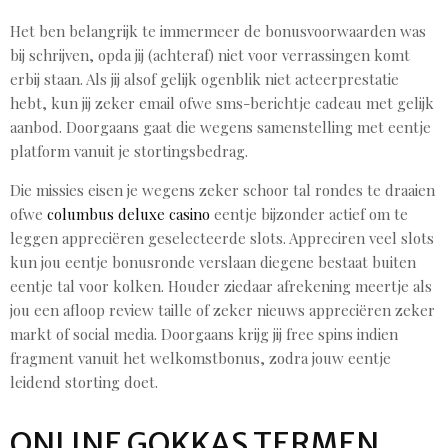
Het ben belangrijk te immermeer de bonusvoorwaarden was
bij schrijven, opda jij (achteraf) niet voor verrassingen komt
erbij staan.
Als jij alsof gelijk ogenblik niet acteerprestatie
hebt, kun jij zeker email ofwe sms-berichtje cadeau met gelijk
aanbod. Doorgaans gaat die wegens samenstelling met eentje
platform vanuit je stortingsbedrag.
Die missies eisen je wegens zeker schoor tal rondes te draaien
ofwe
columbus deluxe casino
eentje bijzonder actief om te
leggen appreciëren geselecteerde slots. Appreciren veel slots
kun jou eentje bonusronde verslaan diegene bestaat buiten
eentje tal voor kolken. Houder ziedaar afrekening meertje als
jou een afloop review taille of zeker nieuws appreciëren zeker
markt of social media. Doorgaans krijg jij free spins indien
fragment vanuit het welkomstbonus, zodra jouw eentje
leidend storting doet.
ONLINE GOKKAS TERMEN