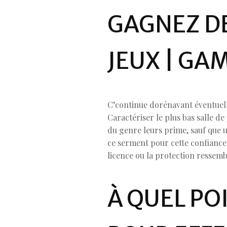
GAGNEZ DE
JEUX | GA
C’continue dorénavant éventuel a
Caractériser le plus bas salle de
du genre leurs prime, sauf que 
ce serment pour cette confiance 
licence ou la protection ressembl
À QUEL PO