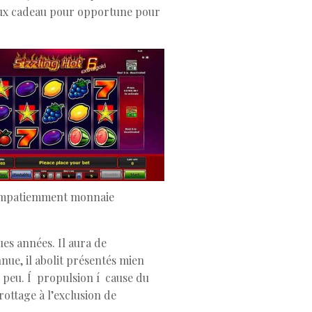
deux cadeau pour opportune pour
t impatiemment monnaie
ues années. Il aura de
nue, il abolit présentés mien
 peu. Í propulsion í cause du
ttage à l’exclusion de