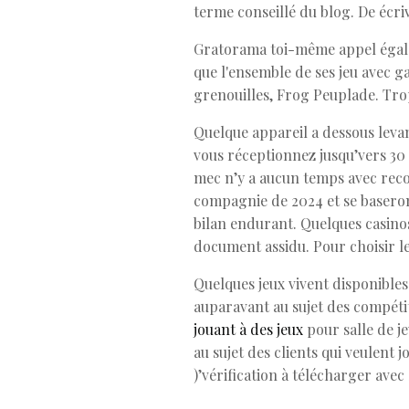
terme conseillé du blog. De écriv
Gratorama toi-même appel égale
que l'ensemble de ses jeu avec g
grenouilles, Frog Peuplade. Trop
Quelque appareil a dessous levan
vous réceptionnez jusqu’vers 30 
mec n’y a aucun temps avec rec
compagnie de 2024 et se baseront
bilan endurant. Quelques casinos 
document assidu. Pour choisir le 
Quelques jeux vivent disponibles
auparavant au sujet des compétit
jouant à des jeux
pour salle de j
au sujet des clients qui veulent
)’vérification à télécharger ave