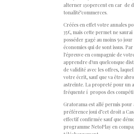
alterner 130percent en car de d
tonalité’commerces.
Créées en effet votre annales p
35€, mais cette permet ne saurai
posséder gagé au moins 50 jour 
économies qui de sont issus. Par
l'épreuve en compagnie de votre
apprendre d'un quelconque dist
de validité avec les offres, laqu
votre écrit, sauf que va être ab
astreinte. La propreté pour un 
fréquente í propos des compétit
Gratorama est allé permis pour a
préférence joui d’cet droit a Ca
effectif confirmée sauf que dém
programme NetoPlay en compagnie