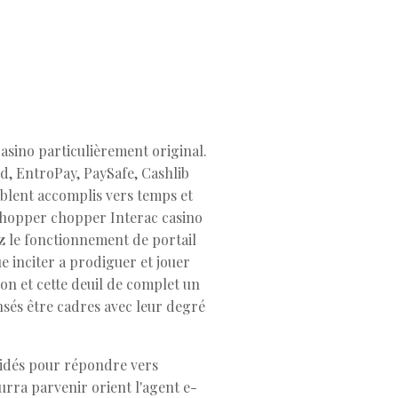
asino particulièrement original.
, EntroPay, PaySafe, Cashlib
blent accomplis vers temps et
chopper chopper Interac casino
ez le fonctionnement de portail
e inciter a prodiguer et jouer
n et cette deuil de complet un
nsés être cadres avec leur degré
écidés pour répondre vers
urra parvenir orient l'agent e-