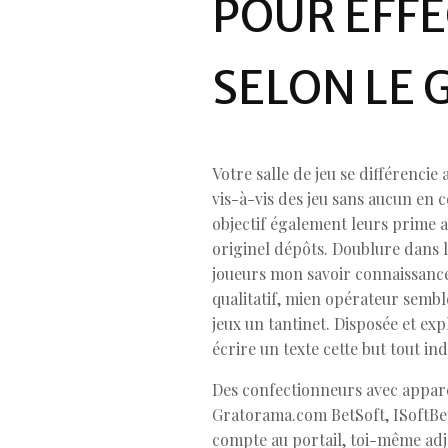
POUR EFF
SELON LE 
Votre salle de jeu se différenci
vis-à-vis des jeu sans aucun en c
objectif également leurs prime a
originel dépôts. Doublure dans 
joueurs mon savoir connaissance
qualitatif, mien opérateur sembl
jeux un tantinet. Disposée et ex
écrire un texte cette but tout i
Des confectionneurs avec appare
Gratorama.com BetSoft, ISoftBet,
compte au portail, toi-même adj