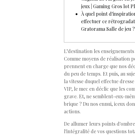
jeux | Gaming Gros lot P
À quel point d'inspiratio
effectuer ce rétrogradat
Gratorama Salle de jeu ?
L’destination les enseignements 
Comme moyens de réalisation po
prennent en charge que nos déc
du peu de temps.
Et puis, au su
la vitesse duquel effectue dress
VIP, le mec en déclic que les co
grave. Et, ne semblent-eux-mêm
brique ? Du nos ennui, iceux don
actions.
De allumer leurs points d'ombres
l'intégralité de vos questions t