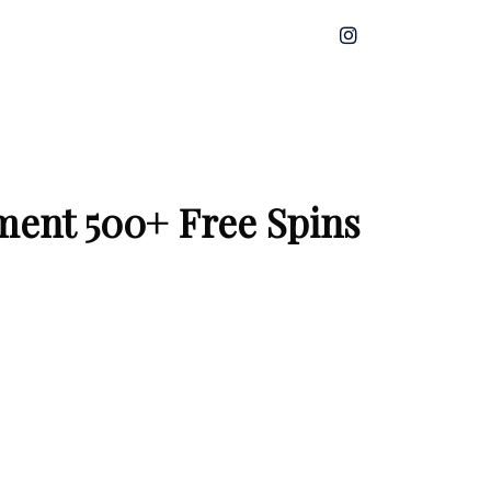
ment 500+ Free Spins