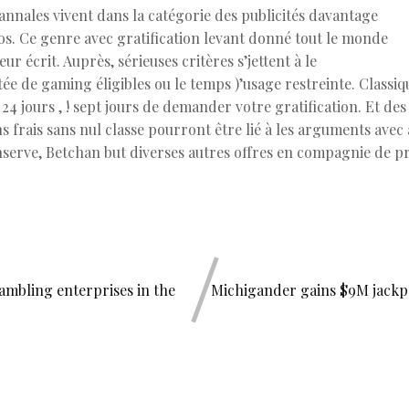
 annales vivent dans la catégorie des publicités davantage
inos. Ce genre avec gratification levant donné tout le monde
ur écrit. Auprès, sérieuses critères s’jettent à le
mitée de gaming éligibles ou le temps )’usage restreinte. Class
24 jours , ! sept jours de demander votre gratification. Et des
ns frais sans nul classe pourront être lié à les arguments avec
onserve, Betchan but diverses autres offres en compagnie de p
mbling enterprises in the
Michigander gains $9M jackpo