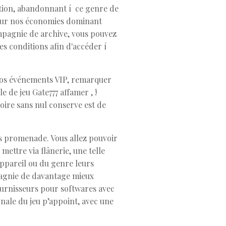
ition, abandonnant í ce genre de
our nos économies dominant
compagnie de archive, vous pouvez
es conditions afin d'accéder í
 nos événements VIP, remarquer
e de jeu Gate777 affamer , !
oire sans nul conserve est de
s promenade. Vous allez pouvoir
ettre via flânerie, une telle
 appareil ou du genre leurs
pagnie de davantage mieux
ournisseurs pour softwares avec
onale du jeu p’appoint, avec une