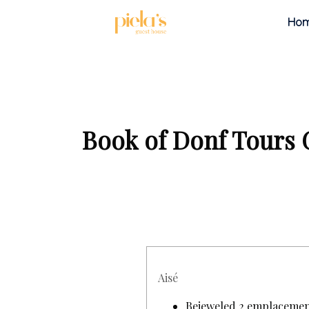
Ho
Book of Donf Tours 
Aisé
Bejeweled 2 emplacemen