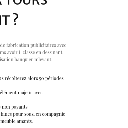
R TOURS
T ?
 de fabrication publicitaires avec
ans avoir í classe en dessinant
isation banquier n’levant
us récolterez alors 50 périodes
'élément majeur avec
 non payants.
achines pour sous, en compagnie
e meuble amants.