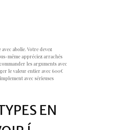
e avec abolie. Votre devez
 vous-même appréciez arrachés
us commander les arguments avec
ager le valeur entier avec 600€
simplement avec sérieuses
TYPES EN