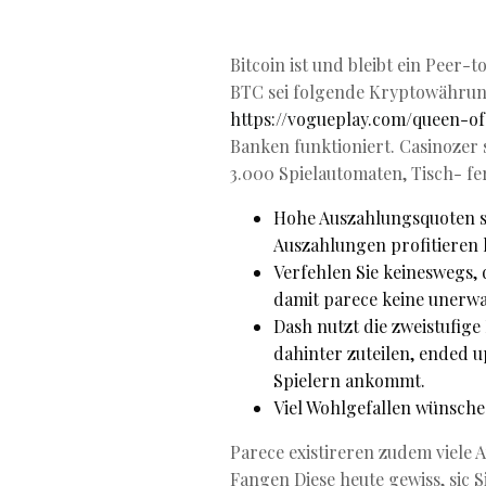
Bitcoin ist und bleibt ein Peer
BTC sei folgende Kryptowährung,
https://vogueplay.com/queen-of
Banken funktioniert. Casinozer 
3.000 Spielautomaten, Tisch- fe
Hohe Auszahlungsquoten sin
Auszahlungen profitieren
Verfehlen Sie keineswegs, 
damit parece keine unerwa
Dash nutzt die zweistufig
dahinter zuteilen, ended u
Spielern ankommt.
Viel Wohlgefallen wünsche 
Parece existireren zudem viele A
Fangen Diese heute gewiss, sic S