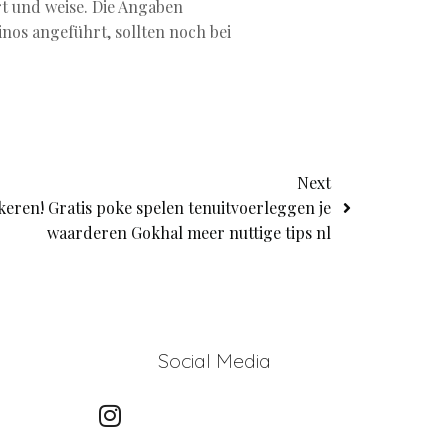
rt und weise. Die Angaben
nos angeführt, sollten noch bei
Next
keren! Gratis poke spelen tenuitvoerleggen je
waarderen Gokhal meer nuttige tips nl
Social Media