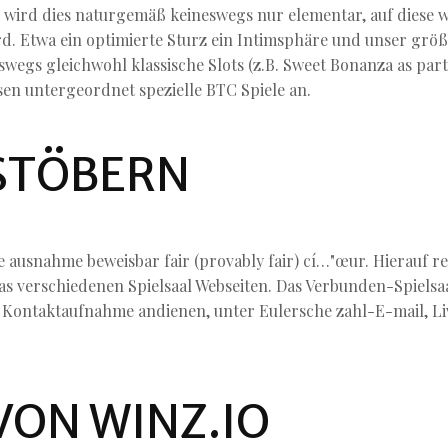
ei wird dies naturgemäß keineswegs nur elementar, auf diese 
. Etwa ein optimierte Sturz ein Intimsphäre und unser größe
swegs gleichwohl klassische Slots (z.B. Sweet Bonanza as par
en untergeordnet spezielle BTC Spiele an.
FSTÖBERN
e ausnahme beweisbar fair (provably fair) cí…"œur. Hierauf 
s verschiedenen Spielsaal Webseiten. Das Verbunden-Spielsaal
 Kontaktaufnahme andienen, unter Eulersche zahl-E-mail, L
VON WINZ.IO