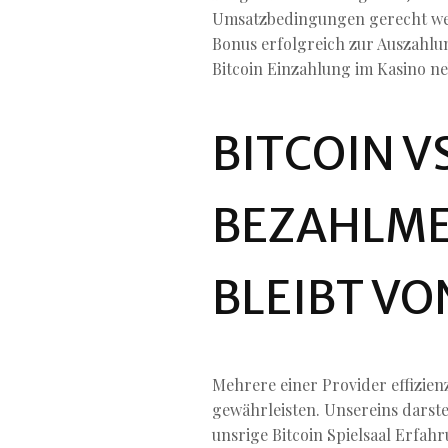
Umsatzbedingungen gerecht werd
Bonus erfolgreich zur Auszahlun
Bitcoin Einzahlung im Kasino n
BITCOIN V
BEZAHLME
BLEIBT VO
Mehrere einer Provider effizien
gewährleisten. Unsereins darste
unsrige Bitcoin Spielsaal Erfah