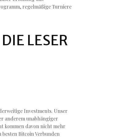
eprogramm, regelmäßige Turniere
DIE LESER
nderweitige Investments. Unser
nter anderem unabhängiger
racht kommen davon nicht mehr
em besten Bitcoin Verbunden