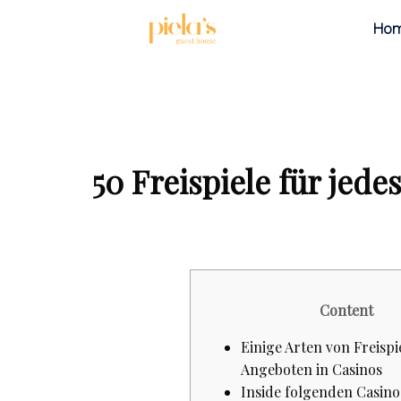
Ho
50 Freispiele für jed
Content
Einige Arten von Freispi
Angeboten in Casinos
Inside folgenden Casinos