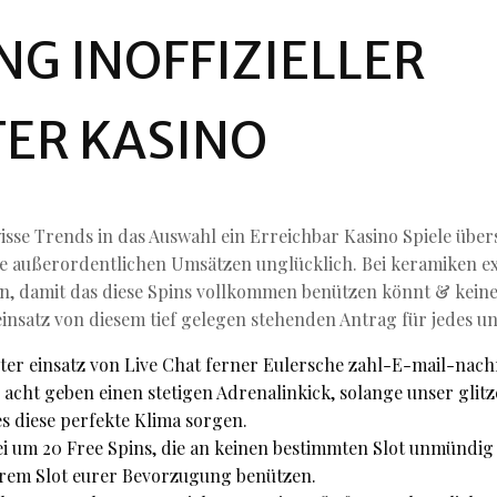
G INOFFIZIELLER
TER KASINO
isse Trends in das Auswahl ein Erreichbar Kasino Spiele über
wie außerordentlichen Umsätzen unglücklich. Bei keramiken ex
en, damit das diese Spins vollkommen benützen könnt & kein
einsatz von diesem tief gelegen stehenden Antrag für jedes u
nter einsatz von Live Chat ferner Eulersche zahl-E-mail-nachr
acht geben einen stetigen Adrenalinkick, solange unser glit
es diese perfekte Klima sorgen.
i um 20 Free Spins, die an keinen bestimmten Slot unmündig s
erem Slot eurer Bevorzugung benützen.