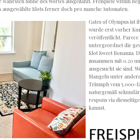
er wahrsten Sinne des Wortes ausgezahlt. Freispiele within Re
es ausgewählte Slots ferner doch pro manche Automaten.
Gates of Olympus ist i
wurde erst vorher Ku
veröffentlicht. Parece 
untergeordnet die gew
Slot Sweet Bonanza. D
zusammen mit 0.20 un
ausgesucht sie sind. W
Mangeln unter andere
Triumph vom 5.000-fac
naturgemäß sekundär 
respons via diesseiti
kannst.
FREISP