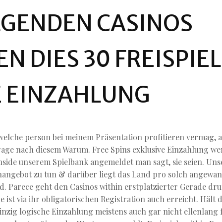
LGENDEN CASINOS
EN DIES 30 FREISPIE
E EINZAHLUNG
welche person bei meinem Präsentation profitieren vermag, a
age nach diesem Warum. Free Spins exklusive Einzahlung werd
side unserem Spielbank angemeldet man sagt, sie seien. Unse
angebot zu tun & darüber liegt das Land pro solch angewa
nd. Parece geht den Casinos within erstplatzierter Gerade d
st via ihr obligatorischen Registration auch erreicht. Hält 
inzig logische Einzahlung meistens auch gar nicht ellenlang