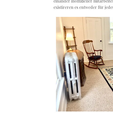
einander inoffizieller mitarbeit
existireren es entweder für jed