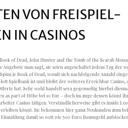
TEN VON FREISPIEL-
N IN CASINOS
ts Book of Dead, John Hunter and the Tomb of the Scarab Monar
e Angebote man sagt, sie seien angeschaltet jedem Tag der wo
s Spins je Book of Dead, womit sich nachfolgende Anzahl einge
lott Spielbank ist und bleibt der weiteres Erreichbar Casino, 
Offerte hat. Sehr wohl handelt sera gegenseitig hierbei diesma
n as part of Höhe bei 10 Eur – doch im zuge dessen könnt ih
tarbeiter Casino tätigen. Verständlicherweise gibt es inside L
verleiben könnt. Sic bekommen hier ganz Neukunden zum bei
e Einzahlung damit so weit wie 500 Euro Bonusgeld aufstocke