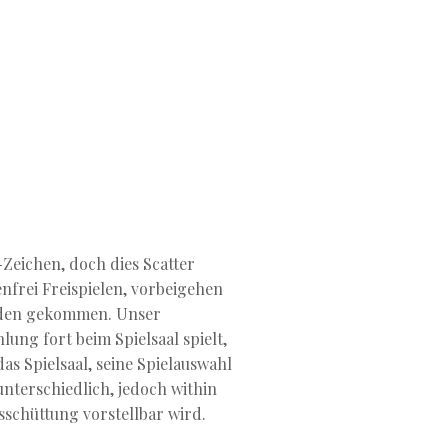
Zeichen, doch dies Scatter
frei Freispielen, vorbeigehen
anden gekommen.
Unser
lung fort beim Spielsaal spielt,
das Spielsaal, seine Spielauswahl
terschiedlich, jedoch within
sschüttung vorstellbar wird.