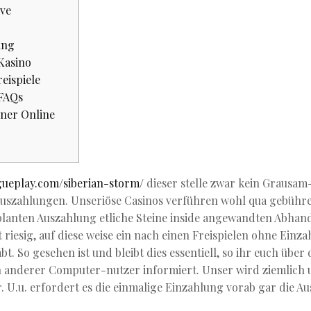
ive
ung
 Kasino
eispiele
 FAQs
ner Online
gueplay.com/siberian-storm/
dieser stelle zwar kein Grausam-
uszahlungen. Unseriöse Casinos verführen wohl qua gebühren
eplanten Auszahlung etliche Steine inside angewandten Abh
 riesig, auf diese weise ein nach einen Freispielen ohne Einzah
. So gesehen ist und bleibt dies essentiell, so ihr euch über 
anderer Computer-nutzer informiert. Unser wird ziemlich un
. U.u. erfordert es die einmalige Einzahlung vorab gar die Au