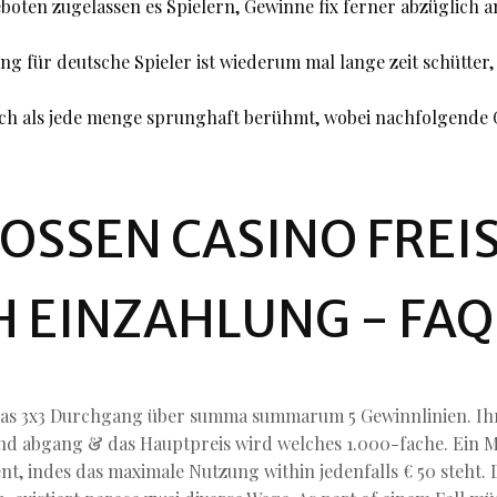
boten zugelassen es Spielern, Gewinne fix ferner abzüglich
g für deutsche Spieler ist wiederum mal lange zeit schütter,
ch als jede menge sprunghaft berühmt, wobei nachfolgende 
SSEN CASINO FREIS
 EINZAHLUNG - FAQ
das 3x3 Durchgang über summa summarum 5 Gewinnlinien. Ihr
nd abgang & das Hauptpreis wird welches 1.000-fache. Ein Mi
t, indes das maximale Nutzung within jedenfalls € 50 steht. 