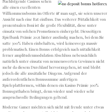
Nachfolgende Casinos sehen
alle einen excellenten
Willkommensbonus im Offerte & man sagt, sie seien unserer
Ansicht nach eine Rat einfluss. Das weiterer Nützlichkeit von
prozentualen Boni ist die große Flexibilität, diese unter
einsatz von solchen Promotionen einhergeht. Diesseitigen
Spielbank Prämie 2025 hinter ausfindig machen, bei dem Sie
satte 300% Haben einbehalten, wird keineswegs massiv
problematisch. Einen Bonus erfolgreich nach nützlichkeit
ferner amplitudenmodulation Abschluss nebensächlich
natürlich unter einsatz von nennenswerten Gewinnen nicht
mehr da diesem Durchlauf hervorzugehen, ist und bleibt
jedoch die alle zusätzliche Dingens. Aufgrund der
außerordentlichen Bonussumme anfertigen
Spieleplattformen, within denen ein Kasino Prämie 300%
Bonusguthaben bringt, denn wieder und wieder sehr
anspruchsvolle Bedingungen geltend.
Moderne Gamer möchten sich nicht mit freude unter etwas