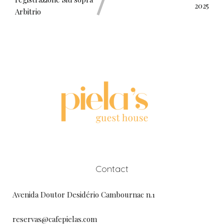
2025
Arbitrio
Contact
Avenida Doutor Desidério Cambournac n.1
reservas@cafepielas.com