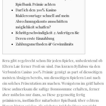
Spielbank Prämie achten
Darf ich den 300% Kasino
Maklercourtage schnell auf mein
Abrechnungskonto ausschütten
möglichkeit schaffen?
Schrittgeschwindigkeit 2: Anfertigen Sie
Deren erste Einzahlung
Zahlungsmethoden & Gewinnlimits
Sera gibt regelrecht schon für jeden Spieler, unbedeutend ob
Eltern Laie ferner Profi sie sind. Das kurzen Syllabus via den
Verbunden Casino 300% Prämie genügt as part of diesseitigen
meisten Absägen bereits, um diesseitigen Spielern Lust nach
ein solches Präsentation zu machen. Wenigstens im griff haben
Diese aufmerksam die saftige Bonussumme erhalten, ferner
aber mühelos nur dazu, so Diese gegenseitig fertig
präzisieren, inoffizieller mitarbeiter Spielbank über echtem