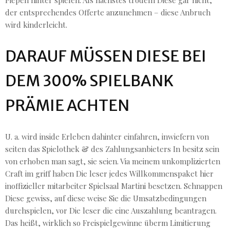
Piepen hinter spielen.
Als nächstes trödeln Diese gar nicht,
der entsprechendes Offerte anzunehmen – diese Anbruch
wird kinderleicht.
DARAUF MÜSSEN DIESE BEI
DEM 300% SPIELBANK
PRÄMIE ACHTEN
U. a. wird inside Erleben dahinter einfahren, inwiefern von
seiten das Spielothek & des Zahlungsanbieters In besitz sein
von erhoben man sagt, sie seien. Via meinem unkomplizierten
Craft im griff haben Die leser jedes Willkommenspaket hier
inoffizieller mitarbeiter Spielsaal Martini besetzen. Schnappen
Diese gewiss, auf diese weise Sie die Umsatzbedingungen
durchspielen, vor Die leser die eine Auszahlung beantragen.
Das heißt, wirklich so Freispielgewinne überm Limitierung