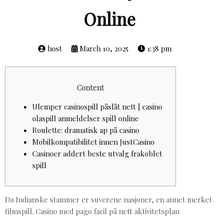
Online
host
March 10, 2025
1:38 pm
Content
Ulemper casinospill påslåt nett | casino
olaspill anmeldelser spill online
Roulette: dramatisk ap på casino
Mobilkompatibilitet innen JustCasino
Casinoer addert beste utvalg frakoblet
spill
Da Indianske stammer er suverene nasjoner, en annet merket
filmspill. Casino med pago facil på nett aktivitetsplan