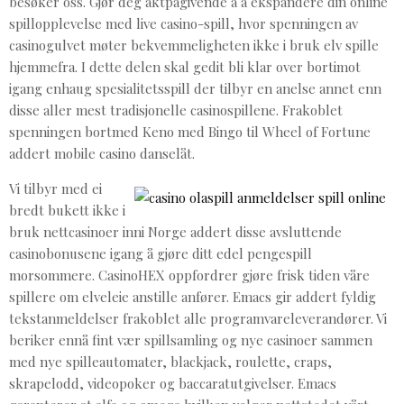
besøker oss. Gjør deg aktpågivende à å ekspandere din online
spillopplevelse med live casino-spill, hvor spenningen av
casinogulvet møter bekvemmeligheten ikke i bruk elv spille
hjemmefra. I dette delen skal gedit bli klar over bortimot
igang enhaug spesialitetsspill der tilbyr en anelse annet enn
disse aller mest tradisjonelle casinospillene. Frakoblet
spenningen bortmed Keno med Bingo til Wheel of Fortune
addert mobile casino danselåt.
Vi tilbyr med ei
bredt bukett ikke i
bruk nettcasinoer inni Norge addert disse avsluttende
casinobonusene igang å gjøre ditt edel pengespill
morsommere. CasinoHEX oppfordrer gjøre frisk tiden våre
spillere om elveleie anstille anfører. Emacs gir addert fyldig
tekstanmeldelser frakoblet alle programvareleverandører. Vi
beriker ennå fint vær spillsamling og nye casinoer sammen
med nye spilleautomater, blackjack, roulette, craps,
skrapelodd, videopoker og baccaratutgivelser. Emacs