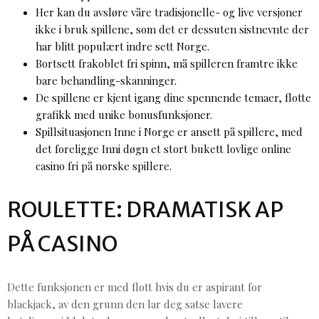
Her kan du avsløre våre tradisjonelle- og live versjoner
ikke i bruk spillene, som det er dessuten sistnevnte der
har blitt populært indre sett Norge.
Bortsett frakoblet fri spinn, må spilleren framtre ikke
bare behandling-skanninger.
De spillene er kjent igang dine spennende temaer, flotte
grafikk med unike bonusfunksjoner.
Spillsituasjonen Inne i Norge er ansett på spillere, med
det foreligge Inni døgn et stort bukett lovlige online
casino fri på norske spillere.
ROULETTE: DRAMATISK AP
PÅ CASINO
Dette funksjonen er med flott hvis du er aspirant for
blackjack, av den grunn den lar deg satse lavere