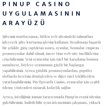
PINUP CASINO
UYGULAMASININ
ARAYÜZÜ
Şifrenizi unuttuysanız, lütfen web sitesindeki talimatları
izleyerek şifre kurtarma işlevini kullanın. Hesabınıza başarılı
bir şekilde giriş yaptıktan sonra, oyunlar, bonuslar empieza
promosyonlar dahil olmak üzere tüm web-site özelliklerine
erişebilirsiniz. Yeni oyuncular için özel bir karşılama bonusu
sunuluyor, böylece oyununuza güçlü bir başlangıç
yapabilirsiniz. Ayrıca günlük promosyonlardan, popüler
slotlarda ücretsiz dönüşlerden ve diğer özel tekliflerden
yararlanabilirsiniz. Pin Upwards Casino, oyuncular için çeşitli
ödeme yöntemleri sunarak kolaylık sağlar.
Ayrıca, istediğiniz zaman tarayıcınızda Pinup'ın resmi sitesine
gidebilirsiniz. İndirilebilir oyun istemcisinin çalışması, yüksek