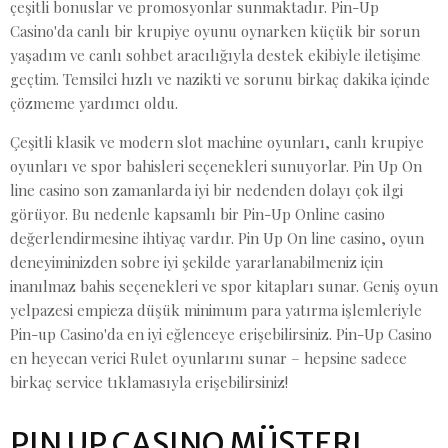
çeşitli bonuslar ve promosyonlar sunmaktadır. Pin-Up
Casino'da canlı bir krupiye oyunu oynarken küçük bir sorun
yaşadım ve canlı sohbet aracılığıyla destek ekibiyle iletişime
geçtim. Temsilci hızlı ve nazikti ve sorunu birkaç dakika içinde
çözmeme yardımcı oldu.
Çeşitli klasik ve modern slot machine oyunları, canlı krupiye
oyunları ve spor bahisleri seçenekleri sunuyorlar. Pin Up On
line casino son zamanlarda iyi bir nedenden dolayı çok ilgi
görüyor. Bu nedenle kapsamlı bir Pin-Up Online casino
değerlendirmesine ihtiyaç vardır. Pin Up On line casino, oyun
deneyiminizden sobre iyi şekilde yararlanabilmeniz için
inanılmaz bahis seçenekleri ve spor kitapları sunar. Geniş oyun
yelpazesi empieza düşük minimum para yatırma işlemleriyle
Pin-up Casino'da en iyi eğlenceye erişebilirsiniz. Pin-Up Casino
en heyecan verici Rulet oyunlarını sunar – hepsine sadece
birkaç service tıklamasıyla erişebilirsiniz!
PIN UP CASINO MÜŞTERI