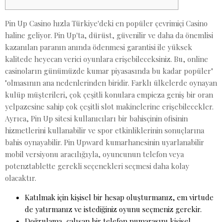
Pin Up Casino hızla Türkiye'deki en popüler çevrimiçi Casino
haline geliyor. Pin Up'ta, dürüst, güvenilir ve daha da önemlisi
kazanılan paranın anında ödenmesi garantisi ile yüksek
kalitede heyecan verici oyunlara erişebileceksiniz. Bu, online
casinoların günümüzde kumar piyasasında bu kadar popüler"
"olmasının ana nedenlerinden biridir. Farklı ülkelerde oynayan
kulüp müşterileri, çok çeşitli konulara empieza geniş bir oran
yelpazesine sahip çok çeşitli slot makinelerine erişebilecekler.
Ayrıca, Pin Up sitesi kullanıcıları bir bahisçinin ofisinin
hizmetlerini kullanabilir ve spor etkinliklerinin sonuçlarına
bahis oynayabilir. Pin Upward kumarhanesinin uyarlanabilir
mobil versiyonu aracılığıyla, oyuncunun telefon veya
potenztablette gerekli seçenekleri seçmesi daha kolay
olacaktır.
Katılmak için kişisel bir hesap oluşturmanız, em virtude
de yatırmanız ve istediğiniz oyunu seçmeniz gerekir.
Doğrulama, çalışan bir telefon numarasını kişisel