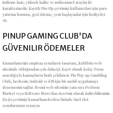
indirme hızı, yüksek kalite ve mükemmel arayüz ile
karakterizedir. Kayıtlı Pin-Up çevrimiçi kullanıcıları için para
yatırma bonusu, geri ödeme, yeni başlayanlar için hediyeler
vb.
PINUP GAMING CLUB'DA
GÜVENILIR ÖDEMELER
Kumarhanenin empieza oyunların tasarımı, kulübün web
sitesinde olduğundan çok daha iyi. Kayıt olmak kolay. Form
aracılığıyla kazançların hızlı çekilmesi. Pin Way up Gambling
Club, herkesin Android ve iOS için bir mobil uygulamayı
denemesini sağlar. Resmi web sitesinin yanı sıra Perform
Market veya Software Store'dan ücretsiz olarak indirebilirsiniz.
En iyi çevrimiçi kumarhanelerden birinde özel slot
oyunlarımızı oynayın.