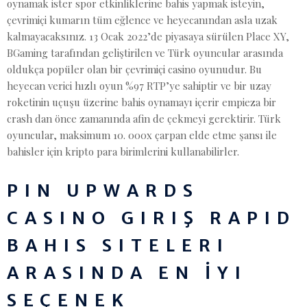
oynamak ister spor etkinliklerine bahis yapmak isteyin,
çevrimiçi kumarın tüm eğlence ve heyecanından asla uzak
kalmayacaksınız. 13 Ocak 2022’de piyasaya sürülen Place XY,
BGaming tarafından geliştirilen ve Türk oyuncular arasında
oldukça popüler olan bir çevrimiçi casino oyunudur. Bu
heyecan verici hızlı oyun %97 RTP’ye sahiptir ve bir uzay
roketinin uçuşu üzerine bahis oynamayı içerir empieza bir
crash dan önce zamanında afin de çekmeyi gerektirir. Türk
oyuncular, maksimum 10. 000x çarpan elde etme şansı ile
bahisler için kripto para birimlerini kullanabilirler.
PIN UPWARDS
CASINO GIRIŞ RAPID
BAHIS SITELERI
ARASINDA EN İYI
SEÇENEK