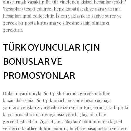
oluşturmak yasaktır. Bu tür yinelenen kişisel hesaplar (çoklu"
"hesaplar) tespit edilirse, hepsi kapatılacak ve para yatırma
hesapları iptal edilecektir. İşlem yaklaşık 10 saniye sürer ve
gerçek bir posta kutusuna ve şifresine sahip olmanızı
gerektirir.
TÜRK OYUNCULAR IÇIN
BONUSLAR VE
PROMOSYONLAR
Onların yardımıyla Pin Up slotlarında gerçek ödüller
kazanabilirsiniz. Pin Up kumarhanesinde hesap açmaya
yalnızca yetişkin ziyaretçilere izin verilir Bu çevrimiçi kulüpteki
kayıt prosedürünü deneyimsiz yeni başlayanlar bile
gerçekleştirebilir. Ziyaretçiler, "Sayfam" bölümündeki kişisel
verileri dikkatlice doldurmalıdır, böylece pasaporttaki verilere