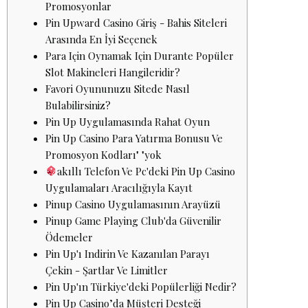
Promosyonlar
Pin Upward Casino Giriş - Bahis Siteleri
Arasında En İyi Seçenek
Para Için Oynamak Için Durante Popüler
Slot Makineleri Hangileridir?
Favori Oyununuzu Sitede Nasıl
Bulabilirsiniz?
Pin Up Uygulamasında Rahat Oyun
Pin Up Casino Para Yatırma Bonusu Ve
Promosyon Kodları" "yok
akıllı Telefon Ve Pc'deki Pin Up Casino
Uygulamaları Aracılığıyla Kayıt
Pinup Casino Uygulamasının Arayüzü
Pinup Game Playing Club'da Güvenilir
Ödemeler
Pin Up'ı Indirin Ve Kazanılan Parayı
Çekin - Şartlar Ve Limitler
Pin Up'ın Türkiye'deki Popülerliği Nedir?
Pin Up Casino’da Müşteri Desteği