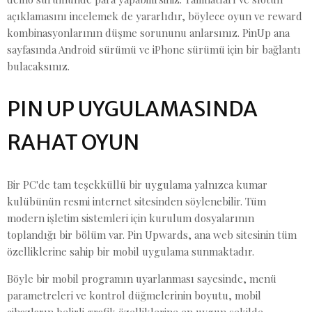
açıklamasını incelemek de yararlıdır, böylece oyun ve reward
kombinasyonlarının düşme sorununu anlarsınız. PinUp ana
sayfasında Android sürümü ve iPhone sürümü için bir bağlantı
bulacaksınız.
PIN UP UYGULAMASINDA
RAHAT OYUN
Bir PC'de tam teşekküllü bir uygulama yalnızca kumar
kulübünün resmi internet sitesinden söylenebilir. Tüm
modern işletim sistemleri için kurulum dosyalarının
toplandığı bir bölüm var. Pin Upwards, ana web sitesinin tüm
özelliklerine sahip bir mobil uygulama sunmaktadır.
Böyle bir mobil programın uyarlanması sayesinde, menü
parametreleri ve kontrol düğmelerinin boyutu, mobil
cihazların belirli grafik özelliklerine en uygun şekilde