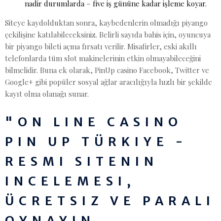
nadir durumlarda – five iş gününe kadar işleme koyar.
Siteye kaydolduktan sonra, kaybedenlerin olmadığı piyango
çekilişine katılabileceksiniz. Belirli sayıda bahis için, oyuncuya
bir piyango bileti açma fırsatı verilir. Misafirler, eski akıllı
telefonlarda tüm slot makinelerinin etkin olmayabileceğini
bilmelidir. Buna ek olarak, PinUp casino Facebook, Twitter ve
Google+ gibi popüler sosyal ağlar aracılığıyla hızlı bir şekilde
kayıt olma olanağı sunar.
"ON LINE CASINO
PIN UP TÜRKIYE -
RESMI SITENIN
INCELEMESI,
ÜCRETSIZ VE PARALI
OYNAYIN