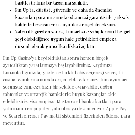
basitleştirilmiş bir tasarıma sahiptir.
Pin Up'ta, dürüst, güvenilir ve daha da önemlisi
kazanılan paranın anında ödenmesi garantisi ile yüksek
kalitede heyecan verici oyunlara erişebileceksiniz.
Zaten ilk girişten sonra, kumarhane sahiplerinin the girl
şeyi olabildiğince uygun hale getirdikleri empieza
düzenli olarak güncellendikleri açıktır.
Pin Up Casino'ya kaydolduktan sonra hemen birçok
ayrıcalıktan yararlanmaya başlayabilirsiniz. Kaydınızı
tamamladığınızda, yüzlerce farklı bahis seçeneği ve çeşitli
casino oyunlarına anında erişim elde edersiniz. Tüm oyunları
sorunsuz empieza hızlı bir şekilde oynayabilir, doğru
tahminler ve stratejik hamlelerle büyük kazançlar elde
edebilirsiniz. Visa empieza Mastercard banka kartları para
yatırmanın en popüler yolu olmaya devam ediyor. Apple Pay
ve Search engines Pay mobil sistemleri üzerinden ödeme para
mevcuttur.