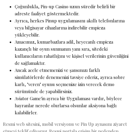
Çoğunlukla, Pin-up Casino uzun süredir belirli bir
adreste faaliyet göstermektedir.
Ayrıca, herkes Pinup uygulamasını akıllı telefonlarına
veya bilgisayar cihazlarına indirebilir empieza
yükleyebilir.
Amacımız, kumarbazlara adil, heyecanlı empieza
kazançlı bir oyun sunmanın yanı sıra, sitedeki
kullanıcıların rahatlığını ve kişisel verilerinin güvenliğini
de sağlamaktır.
Ancak acele etmemenizi ve şansınızı farklı
simülatörlerde denemenizi tavsiye ederiz, ayrıca sobre
karlı, "veren" oyunu seçmenize izin verecek demo
sürümünde de yapabilirsiniz.
Aviator Game'in ayrıca bir Uygulaması vardır, böylece
hayranlar nerede olurlarsa olsunlar aksiyona bağlı
kalabilirler.
Resmi web sitesini, mobil versiyonu ve Pin Up aynasını ziyaret
etmeyi teklif ediyoruz. Resmi portala erişim bir nedenden