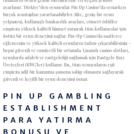
ayarlanır. Türkiye’den oyuncular Pin Up Casino’da oynarken
birçok avantajdan yararlanabilirler. Site, geniş bir oyun
yelpazesi, kullanışlı bankacılık araçları, cömert ödüller
empieza yüksek kaliteli hizmet sunarak tüm kullanıcılar için
üstün bir oyun deneyimi sağlar. Pin-Up Casino'da saatlerce
eğlencenin ve yüksek kaliteli oyunların tadını çıkarabilirsiniz -
hepsi güvenli ve emniyetli bir ortamda. Lisanslı casino slotları,
oyunlarda adaleti ve rastgeleliği sağlamak için Rastgele Sayı
Üreteçleri (RNG'ler) kullanır. Bu, tüm oyuncuların eşit
empieza adil bir kazanma şansına sahip olmasını sağlayarak
güvenli ve keyifli bir oyun deneyimi sunar.
PIN UP GAMBLING
ESTABLISHMENT
PARA YATIRMA
BONUSU VE