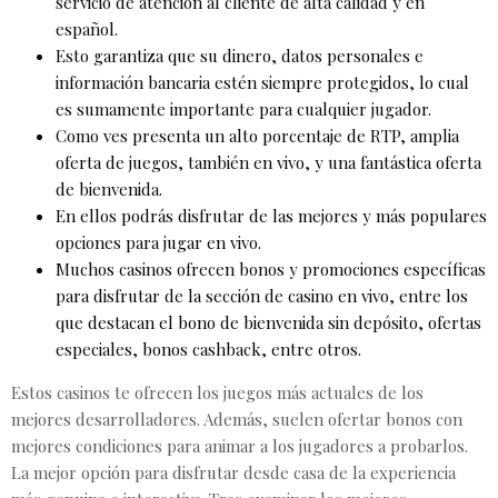
servicio de atención al cliente de alta calidad y en
español.
Esto garantiza que su dinero, datos personales e
información bancaria estén siempre protegidos, lo cual
es sumamente importante para cualquier jugador.
Como ves presenta un alto porcentaje de RTP, amplia
oferta de juegos, también en vivo, y una fantástica oferta
de bienvenida.
En ellos podrás disfrutar de las mejores y más populares
opciones para jugar en vivo.
Muchos casinos ofrecen bonos y promociones específicas
para disfrutar de la sección de casino en vivo, entre los
que destacan el bono de bienvenida sin depósito, ofertas
especiales, bonos cashback, entre otros.
Estos casinos te ofrecen los juegos más actuales de los
mejores desarrolladores. Además, suelen ofertar bonos con
mejores condiciones para animar a los jugadores a probarlos.
La mejor opción para disfrutar desde casa de la experiencia