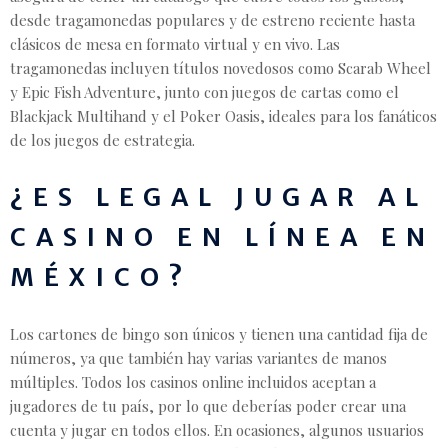
desde tragamonedas populares y de estreno reciente hasta
clásicos de mesa en formato virtual y en vivo. Las
tragamonedas incluyen títulos novedosos como Scarab Wheel
y Epic Fish Adventure, junto con juegos de cartas como el
Blackjack Multihand y el Poker Oasis, ideales para los fanáticos
de los juegos de estrategia.
¿ES LEGAL JUGAR AL
CASINO EN LÍNEA EN
MÉXICO?
Los cartones de bingo son únicos y tienen una cantidad fija de
números, ya que también hay varias variantes de manos
múltiples. Todos los casinos online incluidos aceptan a
jugadores de tu país, por lo que deberías poder crear una
cuenta y jugar en todos ellos. En ocasiones, algunos usuarios