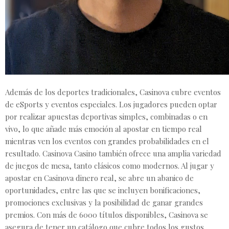
Además de los deportes tradicionales, Casinova cubre eventos
de eSports y eventos especiales. Los jugadores pueden optar
por realizar apuestas deportivas simples, combinadas o en
vivo, lo que añade más emoción al apostar en tiempo real
mientras ven los eventos con grandes probabilidades en el
resultado. Casinova Casino también ofrece una amplia variedad
de juegos de mesa, tanto clásicos como modernos. Al jugar y
apostar en Casinova dinero real, se abre un abanico de
oportunidades, entre las que se incluyen bonificaciones,
promociones exclusivas y la posibilidad de ganar grandes
premios. Con más de 6000 títulos disponibles, Casinova se
asegura de tener un catálogo que cubre todos los gustos,