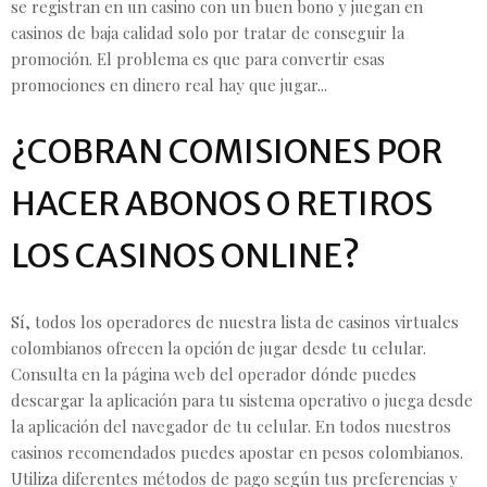
se registran en un casino con un buen bono y juegan en
casinos de baja calidad solo por tratar de conseguir la
promoción. El problema es que para convertir esas
promociones en dinero real hay que jugar...
¿COBRAN COMISIONES POR
HACER ABONOS O RETIROS
LOS CASINOS ONLINE?
Sí, todos los operadores de nuestra lista de casinos virtuales
colombianos ofrecen la opción de jugar desde tu celular.
Consulta en la página web del operador dónde puedes
descargar la aplicación para tu sistema operativo o juega desde
la aplicación del navegador de tu celular. En todos nuestros
casinos recomendados puedes apostar en pesos colombianos.
Utiliza diferentes métodos de pago según tus preferencias y