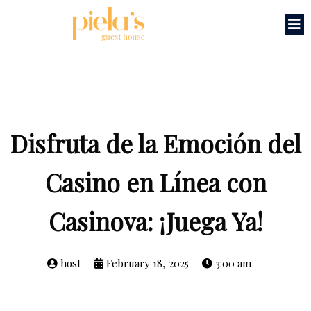
Disfruta de la Emoción del
Casino en Línea con
Casinova: ¡Juega Ya!
host
February 18, 2025
3:00 am